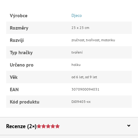
Výrobce
Djeco
Rozměry
23 x 23 cm
Rozvíjí
zručnost, tvořivost, motoriku
Typ hračky
tvoření
Určeno pro
holku
Věk
od 6 let, od 9 let
EAN
3070900094031
Kód produktu
DJ09403-xx
Recenze
(2×)