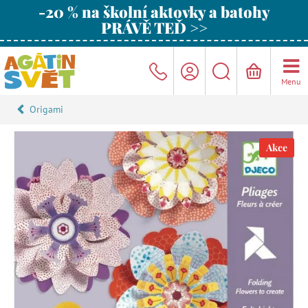
-20 % na školní aktovky a batohy
PRÁVĚ TEĎ >>
Menu
Origami
Akce