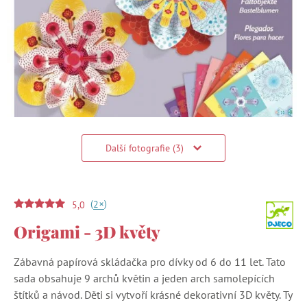
Další fotografie (3)
(
)
+
2
5,0
Origami - 3D květy
Zábavná papírová skládačka pro dívky od 6 do 11 let. Tato
sada obsahuje 9 archů květin a jeden arch samolepících
štítků a návod. Děti si vytvoří krásné dekorativní 3D květy. Ty