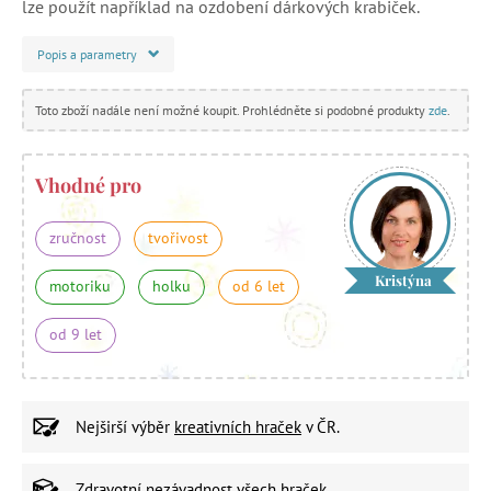
lze použít například na ozdobení dárkových krabiček.
Popis a parametry
Toto zboží nadále není možné koupit. Prohlédněte si podobné produkty
zde
.
Vhodné pro
zručnost
tvořivost
Kristýna
motoriku
holku
od 6 let
od 9 let
Nejširší výběr
kreativních hraček
v ČR.
Zdravotní nezávadnost
všech hraček.