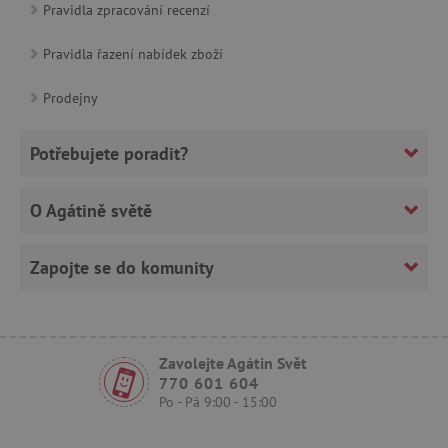
Pravidla zpracování recenzí
Pravidla řazení nabídek zboží
CookieScriptConsent
CookieScript
Prodejny
www.agatinsvet.cz
Potřebujete poradit?
O Agátině světě
Zapojte se do komunity
PHPSESSID
Zavolejte Agátin Svět
PHP.net
p
www.agatinsvet.cz
770 601 604
Po - Pá 9:00 - 15:00