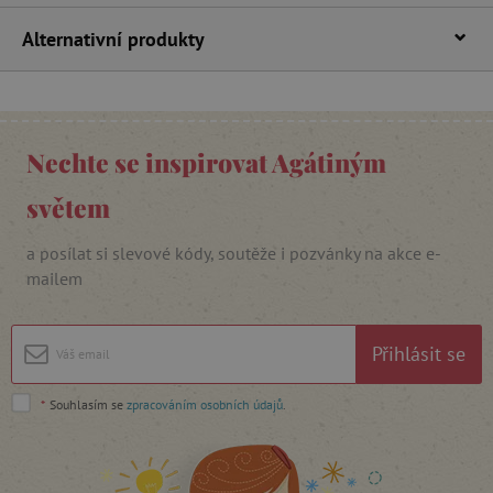
FUNKČNÍ SOUBORY
Alternativní produkty
Nezbytně nutné cookies
Analytické cookies
Marketingové cookies
Nechte se inspirovat Agátiným
Funkční soubory
světem
Nezbytně nutné soubory cookie umožňují
základní funkce webových stránek, jako je
přihlášení uživatele a správa účtu. Webové
a posílat si slevové kódy, soutěže i pozvánky na akce e-
stránky nelze bez nezbytně nutných souborů
mailem
cookie správně používat.
Provider
/
Název
Doména
Přihlásit se
__cf_bm
Cloudflare Inc.
.vimeo.com
*
Souhlasím se
zpracováním osobních údajů
.