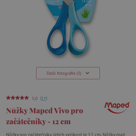
Další fotografie (3)
(
)
+
1
5,0
Nůžky Maped Vivo pro
začátečníky - 12 cm
Nůžky pro začátečníky. Jejich velikost je 12 cm. Nůžky mají