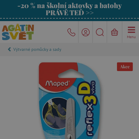
-20 % na školní aktovky a batohy
PRÁVĚ TEĎ >>
Menu
Výtvarné pomůcky a sady
Akce