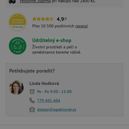
Poštovné zdarma
při nákupu nad 2800 Kč.
4,9
/5
Přes 10 500 pozitivních
recenzí
Udržitelný e-shop
Životní prostředí a péči o
zaměstnance bereme vážně.
Potřebujete poradit?
Linda Hodková
Po - Pá 9:00 - 15:00
770 601 604
dotazy@agatinsvet.cz