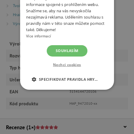
informace spojené s prohlížením webu.
Tvoření
Vystřihovánky
Snažíme se, aby na vás nevyskočila
Hračky dle typu
nezajímavá reklama. Udělením souhlasu s
pravidly nám v této snaze můžete pomoct
Výrobci
Maped
také. Děkujeme!
Více informací
Výrobce
Maped
SOUHLASÍM
Rozvíjí
tvořivost
Nechci cookies
Typ hračky
tvoření
Určeno pro
SPECIFIKOVAT PRAVIDLA HRY…
holku, kluka
EAN
3154144720106
NEZBYTNĚ NUTNÉ COOKIES
Kód produktu
MAP_9472010-xx
ANALYTICKÉ COOKIES
MARKETINGOVÉ COOKIES
Recenze
(1×)