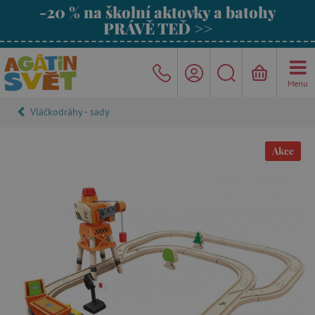
-20 % na školní aktovky a batohy
PRÁVĚ TEĎ >>
Menu
Vláčkodráhy - sady
Akce