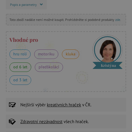
Popis a parametry
Toto zboží nadále není možné koupit. Prohlédněte si podobné produkty
zde
.
Vhodné pro
hru rolí
motoriku
kluka
Kristýna
od 6 let
předškoláci
od 3 let
Nejširší výběr
kreativních hraček
v ČR.
Zdravotní nezávadnost
všech hraček.