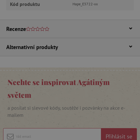
Kód produktu
MARKETINGOVÉ COOKIES
Hape_E3722-xx
FUNKČNÍ SOUBORY
Recenze
Alternativní produkty
Nezbytně nutné cookies
Analytické cookies
Marketingové cookies
Funkční soubory
Nezbytně nutné soubory cookie umožňují
Nechte se inspirovat Agátiným
základní funkce webových stránek, jako je
přihlášení uživatele a správa účtu. Webové
stránky nelze bez nezbytně nutných souborů
světem
cookie správně používat.
Provider
/
a posílat si slevové kódy, soutěže i pozvánky na akce e-
Název
Doména
mailem
__cf_bm
Cloudflare Inc.
.vimeo.com
Přihlásit se