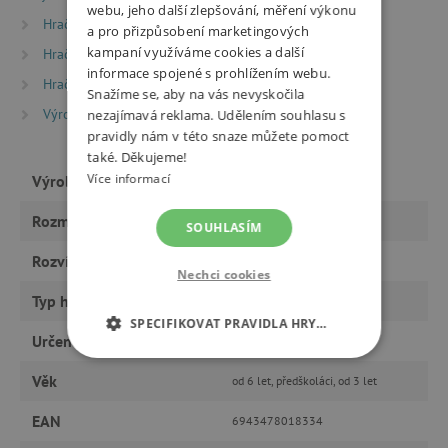
webu, jeho další zlepšování, měření výkonu
Hračky dle věku
Hry a hračky pro děti od 3 let
a pro přizpůsobení marketingových
kampaní využíváme cookies a další
Hračky dle věku
Hry a hračky pro předškoláky
informace spojené s prohlížením webu.
Hračky dle věku
Hry a hračky pro děti od 6 let
Snažíme se, aby na vás nevyskočila
Výrobci
Hape
nezajímavá reklama. Udělením souhlasu s
pravidly nám v této snaze můžete pomoct
také. Děkujeme!
Více informací
Výrobce
Hape
Rozměry
71,5 x 51 x 19 cm
SOUHLASÍM
Rozvíjí
hru rolí, motoriku
Nechci cookies
Typ hračky
hračky
SPECIFIKOVAT PRAVIDLA HRY…
Určeno pro
kluka
NEZBYTNĚ NUTNÉ COOKIES
Věk
od 6 let, předškoláci, od 3 let
ANALYTICKÉ COOKIES
EAN
6943478018334