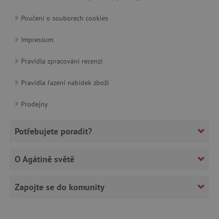
cjConsent
.agatinsvet.cz
Poučení o souborech cookies
Impressum
Pravidla zpracování recenzí
CookieScriptConsent
CookieScript
www.agatinsvet.cz
Pravidla řazení nabídek zboží
Prodejny
Potřebujete poradit?
O Agátině světě
Zapojte se do komunity
PHPSESSID
PHP.net
p
www.agatinsvet.cz