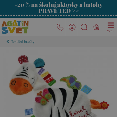
-20 % na školní aktovky a batohy
PRÁVĚ TEĎ >>
Menu
Textilní hračky