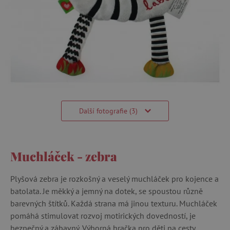
Další fotografie (3)
Muchláček - zebra
Plyšová zebra je rozkošný a veselý muchláček pro kojence a
batolata. Je měkký a jemný na dotek, se spoustou různě
barevných štítků. Každá strana má jinou texturu. Muchláček
pomáhá stimulovat rozvoj motirických dovedností, je
bezpečný a zábavný. Výborná hračka pro děti na cesty.