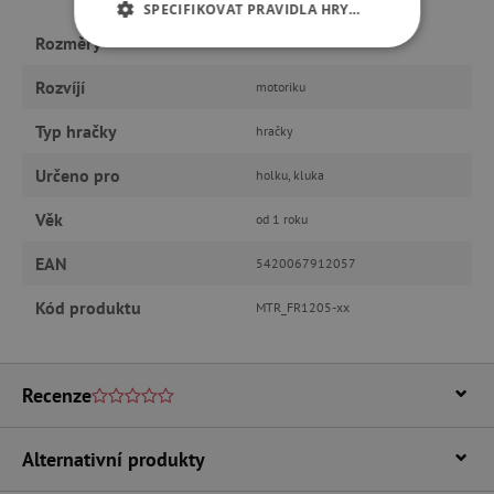
SPECIFIKOVAT PRAVIDLA HRY…
Rozměry
cca 26 x 20 cm
NEZBYTNĚ NUTNÉ COOKIES
Rozvíjí
motoriku
ANALYTICKÉ COOKIES
Typ hračky
hračky
MARKETINGOVÉ COOKIES
Určeno pro
holku, kluka
FUNKČNÍ SOUBORY
Věk
od 1 roku
EAN
5420067912057
Kód produktu
MTR_FR1205-xx
Nezbytně nutné cookies
Analytické cookies
Marketingové cookies
Funkční soubory
Recenze
Nezbytně nutné soubory cookie umožňují
základní funkce webových stránek, jako je
přihlášení uživatele a správa účtu. Webové
Alternativní produkty
stránky nelze bez nezbytně nutných souborů
cookie správně používat.