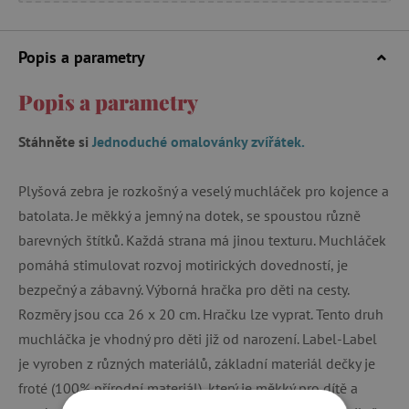
Popis a parametry
Popis a parametry
Stáhněte si
Jednoduché omalovánky zvířátek.
Plyšová zebra je rozkošný a veselý muchláček pro kojence a
batolata. Je měkký a jemný na dotek, se spoustou různě
barevných štítků. Každá strana má jinou texturu. Muchláček
pomáhá stimulovat rozvoj motirických dovedností, je
bezpečný a zábavný. Výborná hračka pro děti na cesty.
Rozměry jsou cca 26 x 20 cm. Hračku lze vyprat. Tento druh
muchláčka je vhodný pro děti již od narození. Label-Label
je vyroben z různých materiálů, základní materiál dečky je
froté (100% přírodní materiál), který je měkký pro dítě a