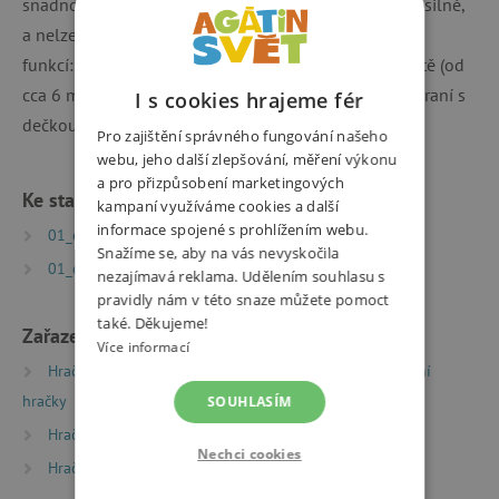
snadno se pere. Etikety jsou zabezpečeny dostatečně silně,
a nelze je odstranit ani silou. Label-Label má několik
funkcí: pro dítě od 0 měsíců: vůně dečky pro starší dítě (od
cca 6 měsíců): hýčkat dečku pro malé děti: mazlení, hraní s
I s cookies hrajeme fér
dečkou Materiál: 90% bavlna, 10 % polyester
Pro zajištění správného fungování našeho
webu, jeho další zlepšování, měření výkonu
a pro přizpůsobení marketingových
Ke stažení
kampaní využíváme cookies a další
informace spojené s prohlížením webu.
01_omalovanky_oops | PDF | 1.45 MB
Snažíme se, aby na vás nevyskočila
01_oops_vystrihovanky | PDF | 1.82 MB
nezajímavá reklama. Udělením souhlasu s
pravidly nám v této snaze můžete pomoct
také. Děkujeme!
Zařazeno v kategoriích
Více informací
Hračky dle typu
Potřeby pro nejmenší
Textilní
hračky
SOUHLASÍM
Hračky dle věku
Hračky a výbava pro miminka
Nechci cookies
Hračky dle věku
Hry a hračky pro batolata