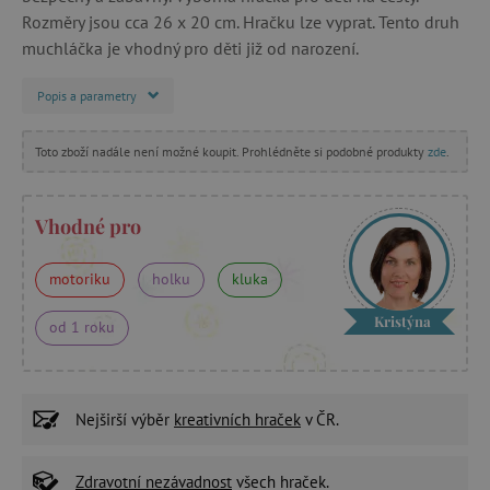
Rozměry jsou cca 26 x 20 cm. Hračku lze vyprat. Tento druh
muchláčka je vhodný pro děti již od narození.
Popis a parametry
Toto zboží nadále není možné koupit. Prohlédněte si podobné produkty
zde
.
Vhodné pro
motoriku
holku
kluka
Kristýna
od 1 roku
Nejširší výběr
kreativních hraček
v ČR.
Zdravotní nezávadnost
všech hraček.