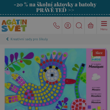
-20 % na školní aktovky a batohy
PRÁVĚ TEĎ >>
Menu
Kreativní sady pro šikuly
Akce