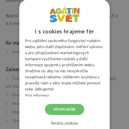
dárkem pro vaše nejbližší.
Balení obsahuje dva základy obrázků, pěnové dílky (6,5 x
6,5 mm), návod.
I s cookies hrajeme fér
Pro zajištění správného fungování našeho
Ke stažení
webu, jeho další zlepšování, měření výkonu
mozaikanavod.compressed | PDF | 0.77 MB
a pro přizpůsobení marketingových
kampaní využíváme cookies a další
informace spojené s prohlížením webu.
Zařazeno v kategoriích
Snažíme se, aby na vás nevyskočila
nezajímavá reklama. Udělením souhlasu s
Tvoření
Kreativní sady a vyrábění
Kreativní sady
pravidly nám v této snaze můžete pomoct
pro šikuly
také. Děkujeme!
Hračky dle věku
Hry a hračky pro děti od 3 let
Více informací
Hračky dle věku
Hry a hračky pro předškoláky
SOUHLASÍM
Hračky dle typu
Výrobci
Djeco
Nechci cookies