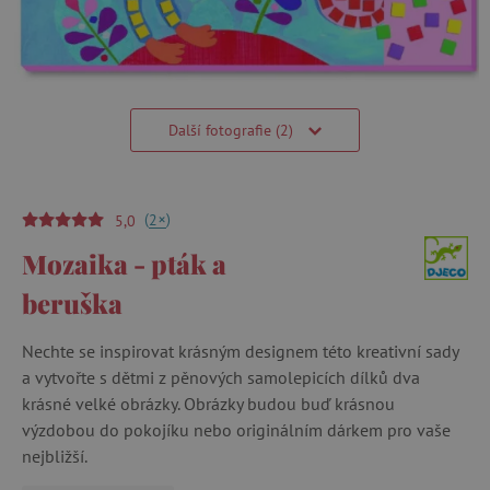
Další fotografie (2)
(
)
+
2
5,0
Mozaika - pták a
beruška
Nechte se inspirovat krásným designem této kreativní sady
a vytvořte s dětmi z pěnových samolepicích dílků dva
krásné velké obrázky. Obrázky budou buď krásnou
výzdobou do pokojíku nebo originálním dárkem pro vaše
nejbližší.