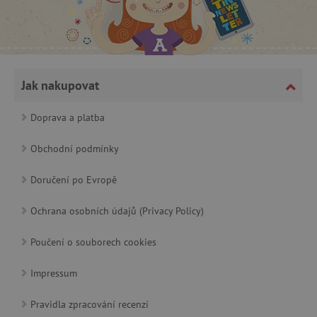
Jak nakupovat
cjConsent
.agatinsvet.cz
Doprava a platba
Obchodní podmínky
Doručení po Evropě
Ochrana osobních údajů (Privacy Policy)
CookieScriptConsent
CookieScript
www.agatinsvet.cz
Poučení o souborech cookies
Impressum
Pravidla zpracování recenzí