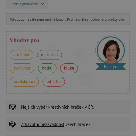
Popis a parametry
Toto zboží nadále není možné koupit. Prohlédněte si podobné produkty
zde
.
Vhodné pro
zručnost
motoriku
Kristýna
tvořivost
holku
kluka
předškoláci
od 3 let
Nejširší výběr
kreativních hraček
v ČR.
Zdravotní nezávadnost
všech hraček.