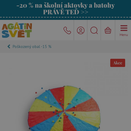
-20 % na školní aktovky a batohy
PRÁVĚ TEĎ >>
Menu
Poškozený obal -15 %
Akce