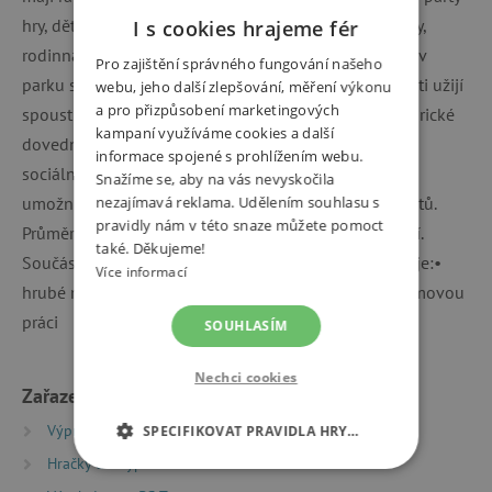
hry, dětské venkovní hry, narozeninové oslavy, pikniky,
I s cookies hrajeme fér
rodinná setkání. Padák využijete ve školce, ve škole i v
Pro zajištění správného fungování našeho
parku s kamarády. V každém případě si s padákem děti užijí
webu, jeho další zlepšování, měření výkonu
a pro přizpůsobení marketingových
spoustu zábavy a smíchu!Hra s padákem rozvíjí motorické
kampaní využíváme cookies a další
dovednosti, spolupráci, podporuje nesoutěžní hru a
informace spojené s prohlížením webu.
sociální interakci a komunikaci. Posláním této hry je
Snažíme se, aby na vás nevyskočila
umožnit dětem bavit se bez chytrých telefonů a tabletů.
nezajímavá reklama. Udělením souhlasu s
pravidly nám v této snaze můžete pomoct
Průměr padáku je 3 m. Po okraji padáku je 12 rukojetí.
také. Děkujeme!
Součástí balení je 24 plastových míčků. Hra podporuje:•
Více informací
hrubé motorické dovednosti• koordinaci pohybů• týmovou
práci
SOUHLASÍM
Nechci cookies
Zařazeno v kategoriích
Výprodej %
Poškozený obal -15 %
SPECIFIKOVAT PRAVIDLA HRY…
Hračky dle typu
NEZBYTNĚ NUTNÉ COOKIES