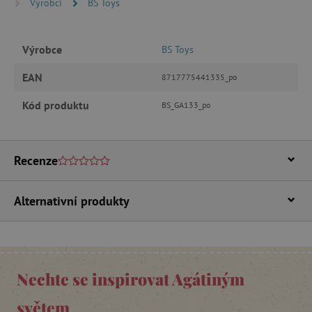
Výrobci
BS Toys
ANALYTICKÉ COOKIES
Výrobce
BS Toys
MARKETINGOVÉ COOKIES
EAN
8717775441335_po
FUNKČNÍ SOUBORY
Kód produktu
BS_GA133_po
Nezbytně nutné cookies
Recenze
Analytické cookies
Marketingové cookies
Funkční soubory
Alternativní produkty
Nezbytně nutné soubory cookie umožňují
základní funkce webových stránek, jako je
přihlášení uživatele a správa účtu. Webové
stránky nelze bez nezbytně nutných souborů
cookie správně používat.
Nechte se inspirovat Agátiným
Provider
/
Název
Doména
světem