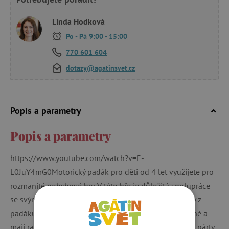
Linda Hodková
Po - Pá 9:00 - 15:00
770 601 604
dotazy@agatinsvet.cz
Popis a parametry
Popis a parametry
https://www.youtube.com/watch?v=E-
L0JuY4mG0Motorický padák pro děti od 4 let využijete pro
rozmanité pohybové hry. V této hře je důležitá spolupráce
se svými kamarády! Je potřeba dávat pozor, aby míčky z
padáku nevypadaly. Děti se tak učí pracovat ve skupině a
mají radost z pohybu. Padák je vhodný pro skupinové párty