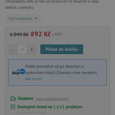
nevypadaly. Děti se tak učí pracovat ve skupině a mají
radost z pohybu.
Popis a parametry
892 Kč
1 049 Kč
s DPH
-
+
Přidat do košíku
Plaťte pohodlně až po doručení a
vyzkoušení zboží. Zdarma a bez navýšení.
Jak na to?
Skladem
Ceny a způsob doručení
Dostupné ihned na 1 z 11 prodejen
(vyzvednutí zdarma)