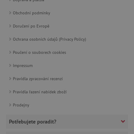
Obchodní podmínky
cjConsent
.agatinsvet.cz
Doručení po Evropě
Ochrana osobních údajů (Privacy Policy)
Poučení o souborech cookies
Impressum
CookieScriptConsent
CookieScript
www.agatinsvet.cz
Pravidla zpracování recenzí
Pravidla řazení nabídek zboží
Prodejny
Potřebujete poradit?