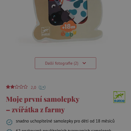
Další fotografie (2)
(
)
+
1
2,0
Moje první samolepky
– zvířátka z farmy
snadno uchopitelné samolepky pro děti od 18 měsíců
62 opakovaně použitelných tvarovaných samolepek