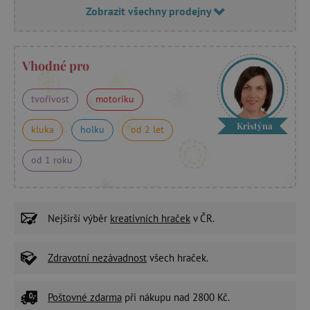
Zobrazit všechny prodejny
Vhodné pro
tvořivost
motoriku
Kristýna
kluka
holku
od 2 let
od 1 roku
Nejširší výběr
kreativních hraček
v ČR.
Zdravotní nezávadnost
všech hraček.
Poštovné zdarma
při nákupu nad 2800 Kč.