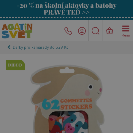
-20 % na školní aktovky a batohy
PRÁVĚ TEĎ >>
Menu
Dárky pro kamarády do 329 Kč
DJECO