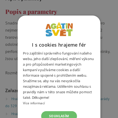
Popis a parametry
Snadno uchopitelné samolepky speciálně navržené pro
nejmenší děti od 18 měsíců. V sadě najdete celkem 62
tvarovaných samolepek zvířat z farmy. Samolepky jsou
odolné a opakovaně použitelné, na zadní straně jsou
I s cookies hrajeme fér
perforované pro snadné odlupování bez pomoci maminky.
Pro zajištění správného fungování našeho
Jsou uložené v transparentním obalu.
webu, jeho další zlepšování, měření výkonu
a pro přizpůsobení marketingových
kampaní využíváme cookies a další
Rozměry balení: 13,8 x 19,8 x 1,6 cm
informace spojené s prohlížením webu.
Snažíme se, aby na vás nevyskočila
nezajímavá reklama. Udělením souhlasu s
Zařazeno v kategoriích
pravidly nám v této snaze můžete pomoct
také. Děkujeme!
Hračky dle typu
Drobné dárky
Dárky pro kamarády
Více informací
do 329 Kč
Hračky dle věku
Hry a hračky pro batolata
SOUHLASÍM