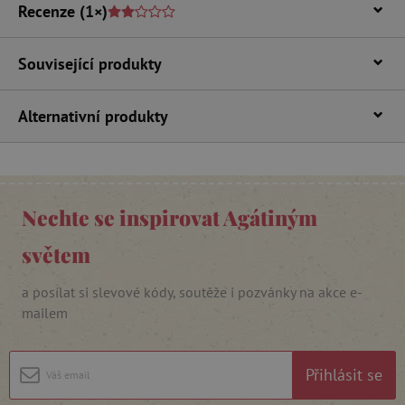
Recenze
(1×)
Nezbytně nutné soubory cookie umožňují
základní funkce webových stránek, jako je
přihlášení uživatele a správa účtu. Webové
stránky nelze bez nezbytně nutných souborů
Související produkty
cookie správně používat.
Provider
/
Název
Doména
Alternativní produkty
__cf_bm
Cloudflare Inc.
.vimeo.com
Nechte se inspirovat Agátiným
světem
a posílat si slevové kódy, soutěže i pozvánky na akce e-
mailem
_lb_ccc
.agatinsvet.cz
Přihlásit se