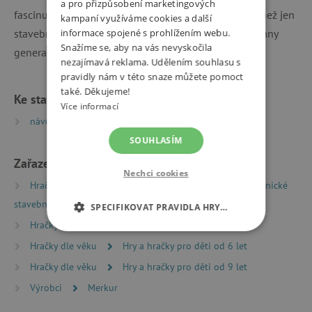
a pro přizpůsobení marketingových
fascinující historii této úžasné hračky. Merkur je více než jen
kampaní využíváme cookies a další
informace spojené s prohlížením webu.
stavebnice, je to tradice, kreativita a zábava pro všechny
Snažíme se, aby na vás nevyskočila
generace.
nezajímavá reklama. Udělením souhlasu s
pravidly nám v této snaze můžete pomoct
také. Děkujeme!
Ke stažení
Více informací
návod k sestavení | PDF | 15.33 MB
SOUHLASÍM
Zařazeno v kategoriích
Nechci cookies
Hračky dle typu
Stavebnice
Kovové a elektronické
stavebnice
SPECIFIKOVAT PRAVIDLA HRY…
Hračky dle věku
Hry a hračky pro předškoláky
NEZBYTNĚ NUTNÉ COOKIES
Hračky dle věku
Hry a hračky pro děti od 6 let
Hračky dle věku
Hry a hračky pro děti od 9 let
ANALYTICKÉ COOKIES
Výrobci
Merkur
MARKETINGOVÉ COOKIES