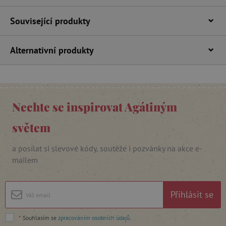
Související produkty
Alternativní produkty
_lb_ccc
.agatinsvet.cz
Nechte se inspirovat Agátiným
Google Privacy Policy
světem
a posílat si slevové kódy, soutěže i pozvánky na akce e-
mailem
Přihlásit se
cjConsent
.agatinsvet.cz
*
Souhlasím se
zpracováním osobních údajů
.