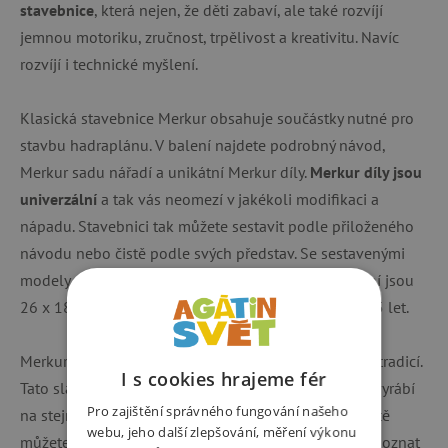
stavebnice
, která nejen, že děti zabaví, ale také rozvíjí
jemnou motoriku, zručnost, trpělivost a kreativitu. Navíc
rozvíjí i technické myšlení.
Klasická stavebnice Merkur obsahuje součástky nutné pro
stavbu hadraplánu. V balení najdete podrobný návod,
Merkur sadu nářadí a unikátní Merkur díly.
Merkur díly jsou
univerzální
a tak vás neomezí v jakékoli modifikaci a
nápadu. Stavebnici tak můžete sestavit podle přiloženého
návodu nebo čistě podle svých představ. Se sestavenými
modely si lze hrát, jsou velmi odolné. Rozměry balení jsou
26 x 18 x 5 cm. Počet dílků: 295. Určeno pro děti od 5 let.
Merkur je
variabilní česká stavebnice
s dlouholetou tradicí.
I s cookies hrajeme fér
Tato slavná česká stavebnice se od roku 1920 stále vyrábí
Pro zajištění správného fungování našeho
na stejném místě v Polici nad Metují. Ve stejném městě
webu, jeho další zlepšování, měření výkonu
můžete navštívit také Muzeum stavebnice Merkur a poznat