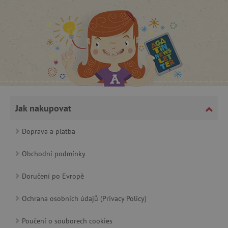
CookieScriptConsent
CookieScript
www.agatinsvet.cz
Jak nakupovat
Doprava a platba
Obchodní podmínky
Doručení po Evropě
Ochrana osobních údajů (Privacy Policy)
PHPSESSID
PHP.net
p
www.agatinsvet.cz
Poučení o souborech cookies