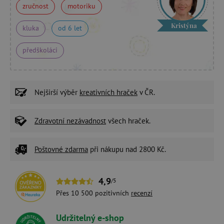
zručnost
motoriku
Kristýna
kluka
od 6 let
předškoláci
Nejširší výběr
kreativních hraček
v ČR.
Zdravotní nezávadnost
všech hraček.
Poštovné zdarma
při nákupu nad 2800 Kč.
4,9
/5
Přes 10 500 pozitivních
recenzí
Udržitelný e-shop