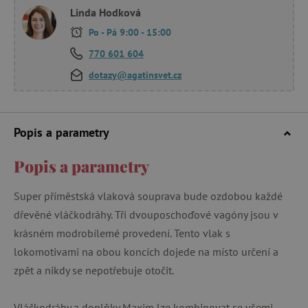
Linda Hodková
Po - Pá 9:00 - 15:00
770 601 604
dotazy@agatinsvet.cz
Popis a parametry
Popis a parametry
Super příměstská vlaková souprava bude ozdobou každé
dřevěné vláčkodráhy. Tři dvouposchoďové vagóny jsou v
krásném modrobílemé provedení. Tento vlak s
lokomotivami na obou koncích dojede na místo určení a
zpět a nikdy se nepotřebuje otočit.
Vláčkodráhy a doplňky Maxim lze kombinovat se všemi