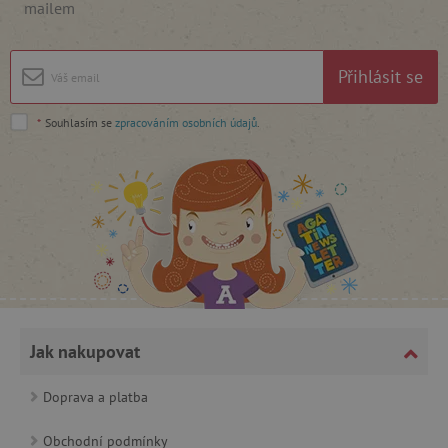
Analytické cookies
Marketingové cookies
mailem
Funkční soubory
Nezbytně nutné soubory cookie umožňují
Přihlásit se
základní funkce webových stránek, jako je
přihlášení uživatele a správa účtu. Webové
stránky nelze bez nezbytně nutných souborů
*
Souhlasím se
zpracováním osobních údajů
.
cookie správně používat.
Provider
/
Název
Doména
__cf_bm
Cloudflare Inc.
.vimeo.com
Jak nakupovat
Doprava a platba
_lb_ccc
.agatinsvet.cz
Obchodní podmínky