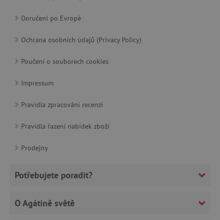
Doručení po Evropě
Google Privacy Policy
Ochrana osobních údajů (Privacy Policy)
Poučení o souborech cookies
Impressum
Pravidla zpracování recenzí
Pravidla řazení nabídek zboží
cjConsent
.agatinsvet.cz
Prodejny
Potřebujete poradit?
O Agátině světě
CookieScriptConsent
CookieScript
www.agatinsvet.cz