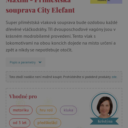
souprava City Elefant
Super příměstská vlaková souprava bude ozdobou každé
dřevěné vláčkodráhy. Tři dvouposchoďové vagóny jsou v
krásném modrobílemé provedení. Tento vlak s
lokomotivami na obou koncích dojede na místo určení a
zpět a nikdy se nepotřebuje otočit.
Popis a parametry
Toto zboží nadále není možné koupit. Prohlédněte si podobné produkty
zde
.
Vhodné pro
motoriku
hru rolí
kluka
Kristýna
od 3 let
předškoláci