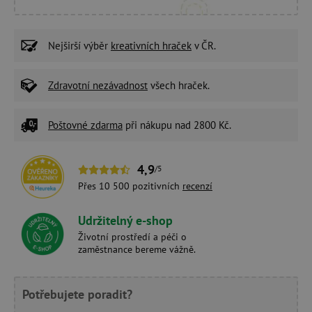
Nejširší výběr
kreativních hraček
v ČR.
Zdravotní nezávadnost
všech hraček.
Poštovné zdarma
při nákupu nad 2800 Kč.
4,9
/5
Přes 10 500 pozitivních
recenzí
Udržitelný e-shop
Životní prostředí a péči o
zaměstnance bereme vážně.
Potřebujete poradit?