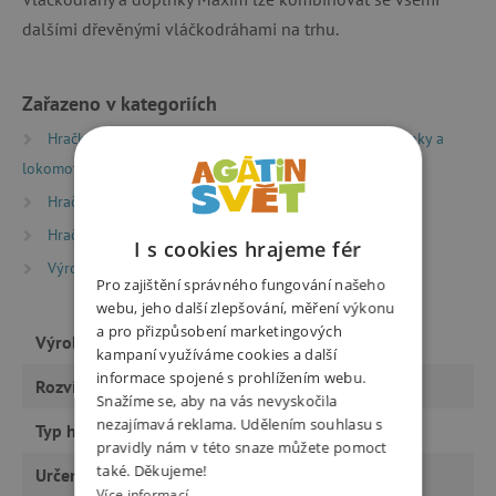
dalšími dřevěnými vláčkodráhami na trhu.
Zařazeno v kategoriích
Hračky dle typu
Dřevěné vláčkodráhy
Vagonky a
lokomotivy
Hračky dle věku
Hry a hračky pro děti od 3 let
Hračky dle věku
Hry a hračky pro předškoláky
I s cookies hrajeme fér
Výrobci
Maxim
Pro zajištění správného fungování našeho
webu, jeho další zlepšování, měření výkonu
a pro přizpůsobení marketingových
Výrobce
Maxim
kampaní využíváme cookies a další
informace spojené s prohlížením webu.
Rozvíjí
motoriku, hru rolí
Snažíme se, aby na vás nevyskočila
nezajímavá reklama. Udělením souhlasu s
Typ hračky
hračky
pravidly nám v této snaze můžete pomoct
také. Děkujeme!
Určeno pro
kluka
Více informací