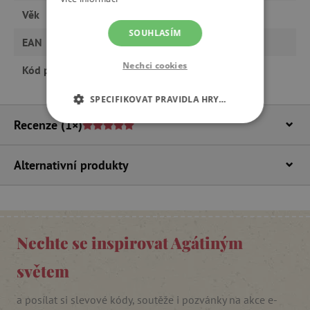
Věk
od 3 let, předškoláci
SOUHLASÍM
EAN
647069505123
Nechci cookies
Kód produktu
S50512
SPECIFIKOVAT PRAVIDLA HRY…
Recenze
(1×)
NEZBYTNĚ NUTNÉ COOKIES
ANALYTICKÉ COOKIES
Alternativní produkty
MARKETINGOVÉ COOKIES
FUNKČNÍ SOUBORY
Nechte se inspirovat Agátiným
světem
Nezbytně nutné cookies
a posílat si slevové kódy, soutěže i pozvánky na akce e-