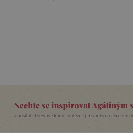
Název
__cf_bm
_lb_ccc
cjConsent
Google Priv
CookieScriptConsent
PHPSESSID
Nechte se inspirovat Agátiným 
__cf_bm
a posílat si slevové kódy, soutěže i pozvánky na akce e-ma
lastVisitedProduct
__cf_bm