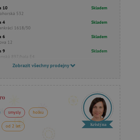
a 10
Skladem
ohorská 532
a 4
Skladem
ankráci 1618/30
a 6
Skladem
šova 12
a 9
Skladem
imská 897/hala E4
Zobrazit všechny prodejny
ro
smysly
holku
Kristýna
od 2 let