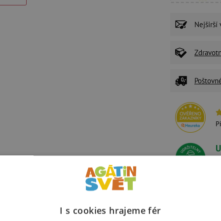
Nejširší
Zdravot
Poštovn
P
U
Ž
z
I s cookies hrajeme fér
Související produkty
Alternativní prod