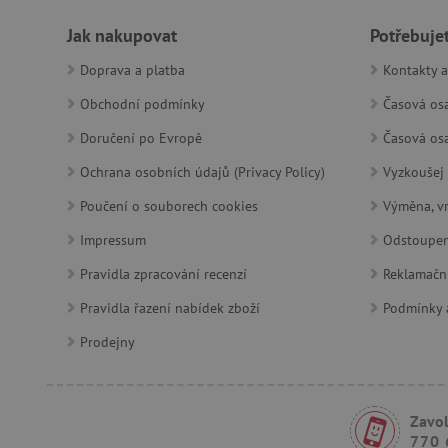
Jak nakupovat
Potřebuje
_sp_ses.f442
Doprava a platba
Kontakty a
featureFlagIdentifier
Obchodní podmínky
Časová osa
_lb
Doručení po Evropě
Časová osa
_pinterest_ct_ua
Ochrana osobních údajů (Privacy Policy)
Vyzkoušej 
AWSALBCORS
Poučení o souborech cookies
Výměna, vr
Impressum
Odstoupen
_sp_id.f442
Pravidla zpracování recenzí
Reklamačn
Pravidla řazení nabídek zboží
Podmínky a
featureFlagCheckoutExpe
Prodejny
udid
product_filter_remember
Zavol
770 