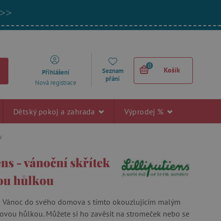
 >>
0
Košík
Seznam
Přihlášení
přání
Nová registrace
Dětský pokoj a zahrada
Výprodej %
u
ens - vánoční skřítek
ou hůlkou
o Vánoc do svého domova s tímto okouzlujícím malým
rovou hůlkou. Můžete si ho zavěsit na stromeček nebo se