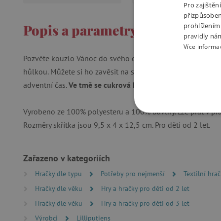
Pro zajiště
přizpůsoben
Popis a parametry
prohlížením
pravidly ná
Více informa
Pozvěte kouzlo Vánoc do svého domova s tímto okouzlují
hůlkou. Můžete si ho zavěsit na stromeček nebo se stane 
adventní čas.
Ve tmě se cukrová hůlka rozsvítí
.
Vyrobeno ze 100% polyesteru a 100% bavlny. Lze prát v pra
NEZBYTNĚ NUTN
Rozměry skřítka jsou 9,5 x 4 x 12,5 cm. Pro děti od 2 let.
FUNKČNÍ SOUBO
Zařazeno v kategoriích
Hračky dle typu
Potřeby pro nejmenší
Textilní hra
Nezby
Hračky dle věku
Hry a hračky pro děti od 2 let
Hračky dle věku
Hry a hračky pro děti od 3 let
Nezbytně nutné soubory cook
bez nezbytně nutných soubo
Výrobci
Lilliputiens