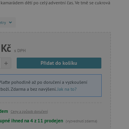
 kamarádem dětí po celý adventní čas. Ve tmě se cukrová
etry
 Kč
s DPH
+
Přidat do košíku
Plaťte pohodlně až po doručení a vyzkoušení
zboží. Zdarma a bez navýšení.
Jak na to?
adem
Ceny a způsob doručení
upné ihned na 4 z 11 prodejen
(vyzvednutí zdarma)