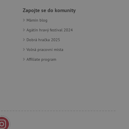
by bylo možné podávat
ebových stránek.
Zapojte se do komunity
Mámin blog
Agátin hravý festival 2024
m zajišťuje hledání na
Dobrá hračka 2025
e vztahu k Pinterest
Volná pracovní místa
s případy použití CORS po
Affiliate program
lší soubory cookie
í lepivosti založených na
).
 identifikaci zařízení,
e, aby sledovala používání