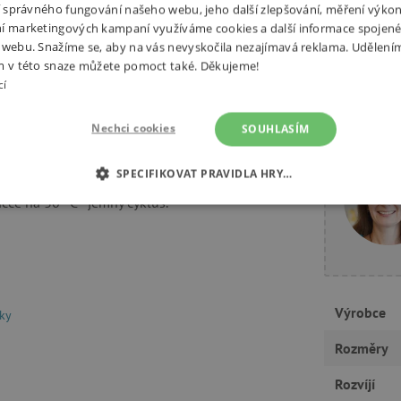
ní správného fungování našeho webu, jeho další zlepšování, měření výko
í marketingových kampaní využíváme cookies a další informace spojené
 webu. Snažíme se, aby na vás nevyskočila nezajímavá reklama. Udělení
m v této snaze můžete pomoct také. Děkujeme!
cí
cím malým skřítkem s cukrovou
Potřebuj
Nechci cookies
ideálním kamarádem dětí po celý
SOUHLASÍM
SPECIFIKOVAT PRAVIDLA HRY…
čce na 30 °C - jemný cyklus.
É COOKIES
ANALYTICKÉ COOKIES
MARKETINGOVÉ C
RY
Výrobce
čky
tně nutné cookies
Analytické cookies
Marketingové cookies
Funkční s
Rozměry
ie umožňují základní funkce webových stránek, jako je přihlášení uživatele a správa
Rozvíjí
rů cookie správně používat.