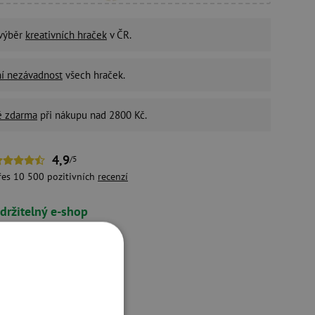
 výběr
kreativních hraček
v ČR.
ní nezávadnost
všech hraček.
é zdarma
při nákupu nad 2800 Kč.
4,9
/5
řes 10 500 pozitivních
recenzí
držitelný e-shop
ivotní prostředí a péči o
aměstnance bereme vážně.
ukty