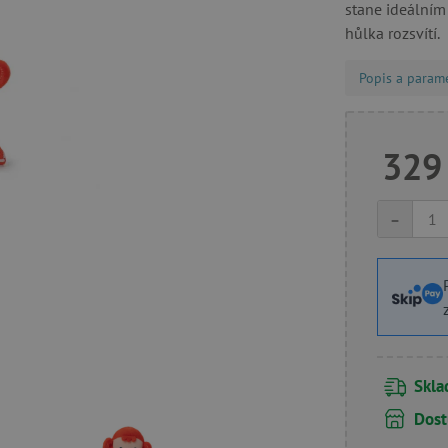
stane ideálním
hůlka rozsvítí.
Popis a param
329
-
Skl
Dost