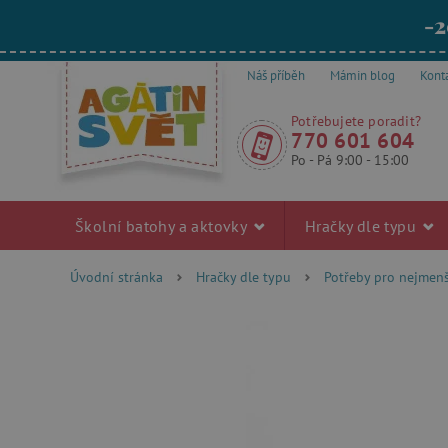
-2
Náš příběh
Mámin blog
Kont
Potřebujete poradit?
770 601 604
Po - Pá 9:00 - 15:00
Školní batohy a aktovky
Hračky dle typu
Úvodní stránka
Hračky dle typu
Potřeby pro nejmenš