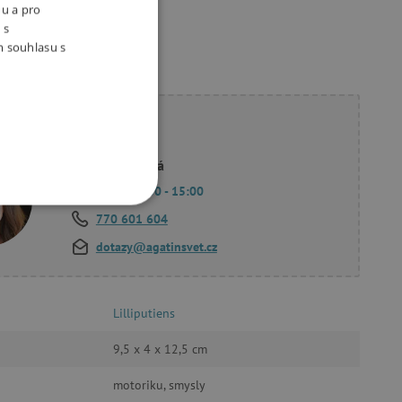
nu a pro
 s
m souhlasu s
ete poradit?
Linda Hodková
Po - Pá 9:00 - 15:00
OOKIES
770 601 604
dotazy@agatinsvet.cz
Lilliputiens
oubory
9,5 x 4 x 12,5 cm
 účtu. Webové stránky nelze
motoriku, smysly