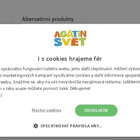
Alternativní produkty
I s cookies hrajeme fér
, nechte se pohltit těmito
Potřebuj
koli ilustraci, květiny všech
ní správného fungování našeho webu, jeho další zlepšování, měření výko
í marketingových kampaní využíváme cookies a další informace spojené
eplatí zde žádné pravidlo: fixy,
 webu. Snažíme se, aby na vás nevyskočila nezajímavá reklama. Udělení
pusťte se do toho. Jak obrázky
m v této snaze můžete pomoct také. Děkujeme!
cí
Nechci cookies
SOUHLASÍM
SPECIFIKOVAT PRAVIDLA HRY…
Výrobce
žky
É COOKIES
ANALYTICKÉ COOKIES
MARKETINGOVÉ C