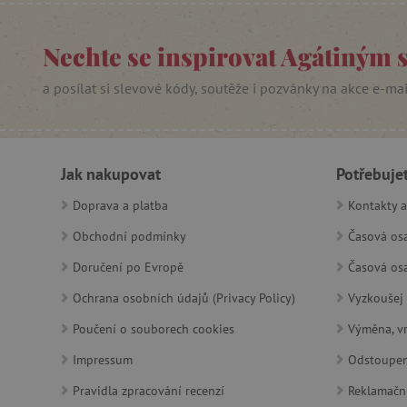
Nechte se inspirovat Agátiným 
PHPSESSID
a posílat si slevové kódy, soutěže i pozvánky na akce e-ma
__cf_bm
lastVisitedProduct
Jak nakupovat
Potřebuje
__cf_bm
Doprava a platba
Kontakty a
Obchodní podmínky
Časová osa
_sp_ses.f442
featureFlagIdentifier
Doručení po Evropě
Časová osa
_lb
Ochrana osobních údajů (Privacy Policy)
Vyzkoušej 
Poučení o souborech cookies
Výměna, vr
_pinterest_ct_ua
Impressum
Odstoupen
AWSALBCORS
Pravidla zpracování recenzí
Reklamačn