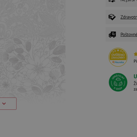
Zdravot
Poštovn
P
U
Ž
z