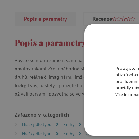
Popis a parametry
Recenze
Popis a parametry
Abyste se mohli zaměřit sami na sebe a znovu nabýt energii
omalovánkami. Zcela náhodně si z tohoto bloku zvolte jakou
Pro zajiště
přizpůsoben
druhů, reálné či imaginární, jimž dáte své oblíbené barvy. N
prohlížením
tužky, kvaš, pastely... použijte barvy, které máte po ruce, a 
pravidly ná
ožívají barvami, pozvolna se ve vás usazuje klid.
Více informa
Zařazeno v kategoriích
Hračky dle typu
Knihy
Knížky pro nejmenší
Hračky dle typu
Knihy
Zábavné a samolepkové kní
NEZBYTNĚ NUTN