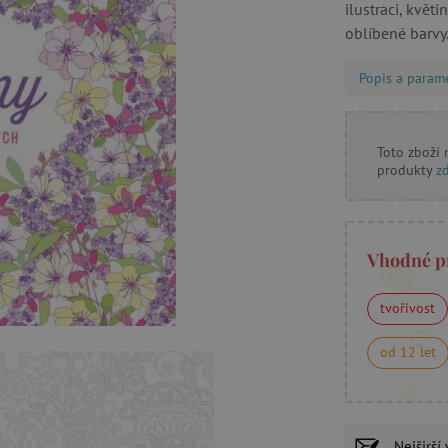
ilustraci, květ
oblíbené barvy
Popis a param
Toto zboží
produkty
z
Vhodné p
tvořivost
od 12 let
Nejširší