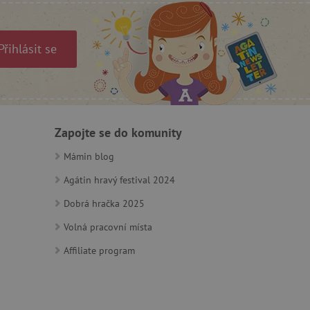
se soubory cookie
 cookie Cookie-Script.com
ný k udržování proměnných
Přihlásit se
ozlišení mezi lidmi a
by bylo možné podávat
ebových stránek.
Zapojte se do komunity
ozlišení mezi lidmi a
by bylo možné podávat
Mámin blog
ebových stránek.
Agátin hravý festival 2024
Dobrá hračka 2025
m zajišťuje hledání na
Volná pracovní místa
Affiliate program
e vztahu k Pinterest
s případy použití CORS po
lší soubory cookie
í lepivosti založených na