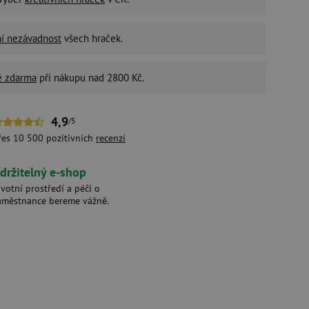
ní nezávadnost
všech hraček.
é zdarma
při nákupu nad 2800 Kč.
4,9
/5
řes 10 500 pozitivních
recenzí
držitelný e-shop
ivotní prostředí a péči o
aměstnance bereme vážně.