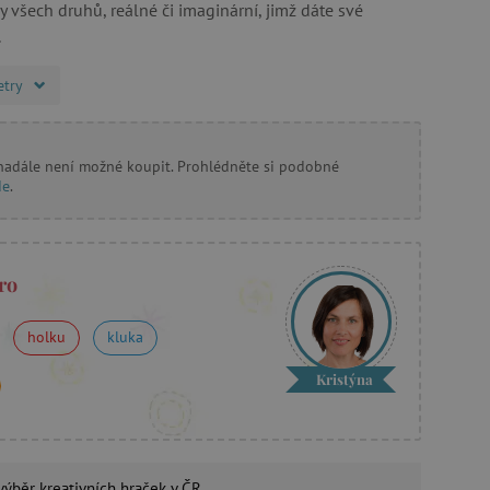
iny všech druhů, reálné či imaginární, jimž dáte své
.
etry
 nadále není možné koupit. Prohlédněte si podobné
de
.
ro
holku
kluka
Kristýna
 výběr
kreativních hraček
v ČR.