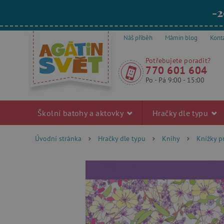
-2
Náš příběh
Mámin blog
Kont
Potřebujete poradit?
770 601 604
Po - Pá 9:00 - 15:00
Školní batohy a aktovky
Hračky dle typu
Úvodní stránka
Hračky dle typu
Knihy
Knížky p