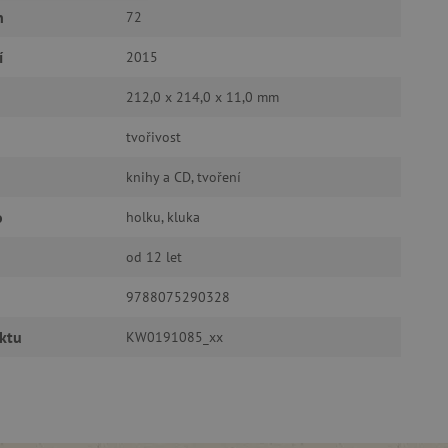
n
72
í
2015
212,0 x 214,0 x 11,0 mm
tvořivost
oubory
knihy a CD, tvoření
 účtu. Webové stránky nelze
o
holku, kluka
od 12 let
ozlišení mezi lidmi a
by bylo možné podávat
ebových stránek.
9788075290328
ukládání souhlasu
ktu
KW0191085_xx
ookies na webových
právními požadavky na
ie cookies.
ukládání souhlasu
 stránkách.
a Cookie-Script.com k