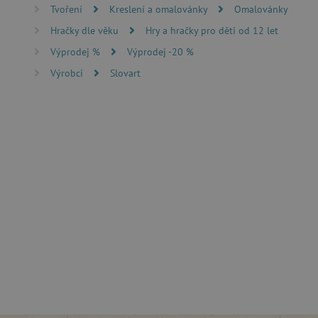
Tvoření
Kreslení a omalovánky
Omalovánky
Hračky dle věku
Hry a hračky pro děti od 12 let
FUNKČNÍ SOUBO
Výprodej %
Výprodej -20 %
Výrobci
Slovart
Nezby
Nezbytně nutné soubory cook
bez nezbytně nutných soubo
Název
__cf_bm
_lb_ccc
cjConsent
Google Priv
CookieScriptConsent