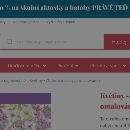
0 % na školní aktovky a batohy PRÁVĚ TEĎ
akty
Doprava a platba
Vyzkoušej si batoh
Hledej
Hračky dle věku
Tvoření
Příroda a sport
ro nejmenší
Květiny - 70 Antistresových omalovánek
Květiny -
omalová
Tato kniha om
nabýt energii. 