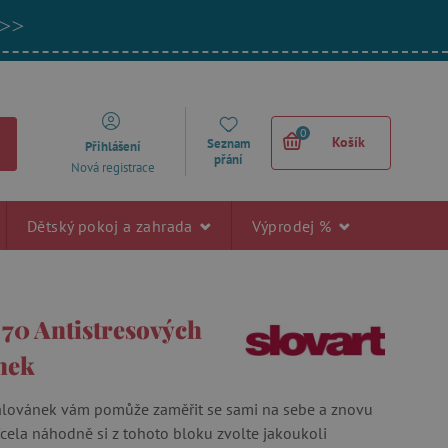
 >>
0
Košík
Seznam
Přihlášení
přání
Nová registrace
Dětský pokoj a zahrada
Výprodej %
 70 Antistresových
nek
alovánek vám pomůže zaměřit se sami na sebe a znovu
Zcela náhodně si z tohoto bloku zvolte jakoukoli