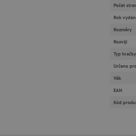
Počet stra
RY
Rok vydán
Rozměry
Rozvíjí
tně nutné cookies
Analytické cookies
Marketingové cookies
Funkční s
Typ hračky
ie umožňují základní funkce webových stránek, jako je přihlášení uživatele a správa
rů cookie správně používat.
Určeno pr
Provider
/
Vyprší
Popis
Doména
Věk
30 minut
Tento soubor cookie se používá k r
Cloudflare Inc.
roboty. To je pro web přínosné, a
.vimeo.com
EAN
platné zprávy o používání jejich w
.agatinsvet.cz
1 rok
Tento soubor cookie se používá k 
Kód produ
uživatele s používáním souborů c
stránkách a k zajištění souladu s 
získání souhlasu pro určité kategor
.agatinsvet.cz
1 rok 1
Tento soubor cookie se používá k 
měsíc
uživatele pro cookies na webových
acy Policy
1 rok
Tento soubor cookie používá služb
CookieScript