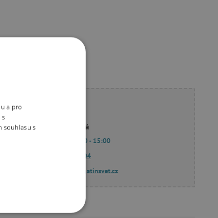
ete poradit?
nu a pro
 s
Linda Hodková
m souhlasu s
Po - Pá 9:00 - 15:00
770 601 604
dotazy@agatinsvet.cz
Slovart
OOKIES