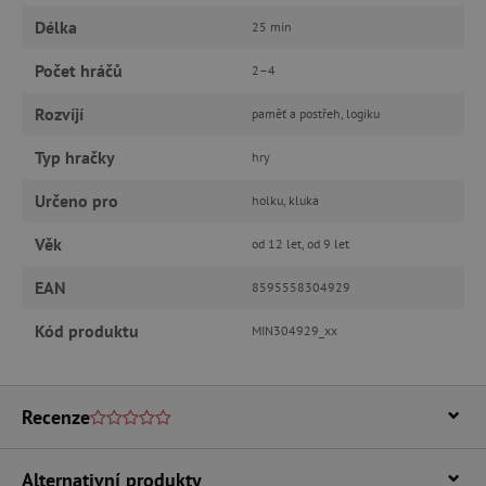
Délka
25 min
Počet hráčů
2–4
Nezbytně nutné cookies
Rozvíjí
Analytické cookies
Marketingové cookies
paměť a postřeh, logiku
Funkční soubory
Typ hračky
hry
Nezbytně nutné soubory cookie umožňují
Určeno pro
základní funkce webových stránek, jako je
holku, kluka
přihlášení uživatele a správa účtu. Webové
stránky nelze bez nezbytně nutných souborů
Věk
od 12 let, od 9 let
cookie správně používat.
EAN
Provider
/
8595558304929
Název
Doména
Kód produktu
MIN304929_xx
__cf_bm
Cloudflare Inc.
.vimeo.com
Recenze
Alternativní produkty