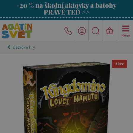
-20 % na školní aktovky a batohy
PRÁVĚ TEĎ >>
Menu
Deskové hry
Akce