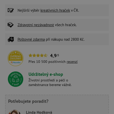
Nejširší výběr
kreativních hraček
v ČR.
Zdravotní nezávadnost
všech hraček.
Poštovné zdarma
při nákupu nad 2800 Kč.
4,9
/5
Přes 10 500 pozitivních
recenzí
Udržitelný e-shop
Životní prostředí a péči o
zaměstnance bereme vážně.
Potřebujete poradit?
Linda Hodková