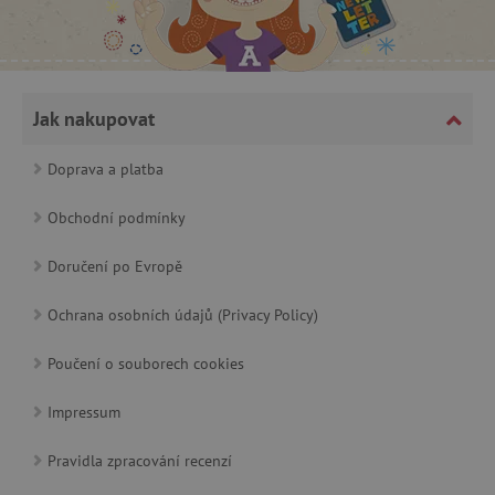
CookieScriptConsent
CookieScript
www.agatinsvet.cz
Jak nakupovat
Doprava a platba
Obchodní podmínky
Doručení po Evropě
Ochrana osobních údajů (Privacy Policy)
Poučení o souborech cookies
PHPSESSID
PHP.net
p
www.agatinsvet.cz
Impressum
Pravidla zpracování recenzí