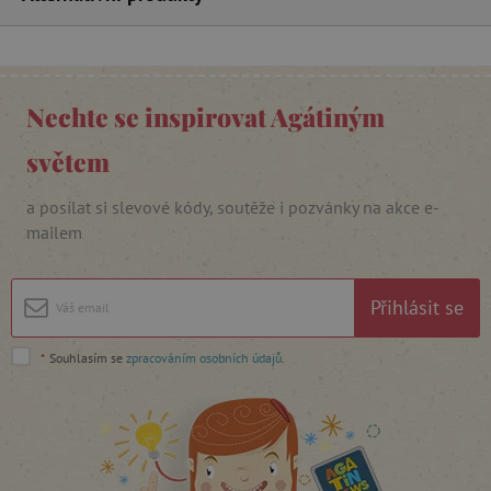
_lb_ccc
.agatinsvet.cz
Nechte se inspirovat Agátiným
světem
Google Privacy Policy
a posílat si slevové kódy, soutěže i pozvánky na akce e-
mailem
Přihlásit se
*
Souhlasím se
zpracováním osobních údajů
.
cjConsent
.agatinsvet.cz