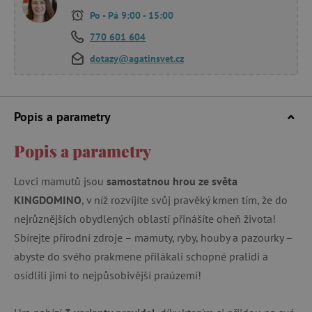
Po - Pá 9:00 - 15:00
770 601 604
dotazy@agatinsvet.cz
Popis a parametry
Popis a parametry
Lovci mamutů jsou
samostatnou hrou ze světa
KINGDOMINO
, v níž rozvíjíte svůj pravěký kmen tím, že do
nejrůznějších obydlených oblastí přinášíte oheň života!
Sbírejte přírodní zdroje – mamuty, ryby, houby a pazourky –
abyste do svého prakmene přilákali schopné pralidi a
osídlili jimi to nejpůsobivější praúzemí!