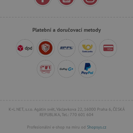
_sp_ses.f442
www.agatinsvet.cz
featureFlagIdentifier
www.agatinsvet.cz
Platební a doručovací metody
_lb
.agatinsvet.cz
p
_pinterest_ct_ua
Pinterest Inc.
.ct.pinterest.com
AWSALBCORS
Amazon.com Inc.
www.pages06.net
K+L NET, s.r.o. Agátin svět, Václavkova 22, 16000 Praha 6, ČESKÁ
REPUBLIKA, Tel.: 770 601 604
Profesionální e-shop na míru od
Shopsys.cz