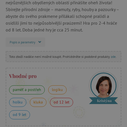
nejrůznějších obydlených oblastí přinášíte oheň života!
Sbírejte přírodní zdroje – mamuty, ryby, houby a pazourky –
abyste do svého prakmene přilákali schopné pralidi a
osídlili jimi to nejpůsobivější praúzemí! Hra pro 2-4 hráče
od 8 let. Doba jedné hry je cca 25 minut.
Popis a parametry
Toto zboží nadále není možné koupit. Prohlédněte si podobné produkty
zde
.
Vhodné pro
paměť a postřeh
logiku
Kristýna
holku
kluka
od 12 let
od 9 let