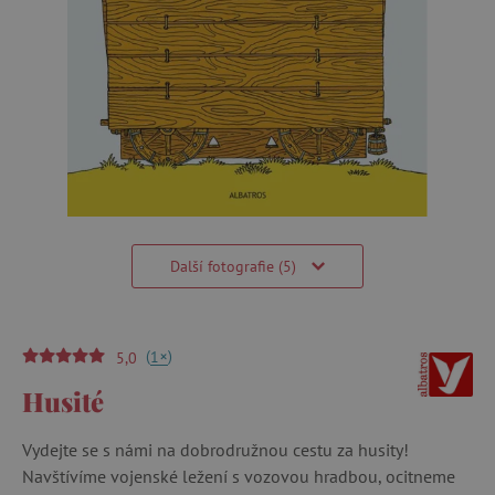
Další fotografie (5)
(
)
+
1
5,0
Husité
Vydejte se s námi na dobrodružnou cestu za husity!
Navštívíme vojenské ležení s vozovou hradbou, ocitneme