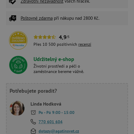
Zdravotní nezávadnost
všech hraček.
Poštovné zdarma
při nákupu nad 2800 Kč.
4,9
/5
Přes 10 500 pozitivních
recenzí
Udržitelný e-shop
Životní prostředí a péči o
zaměstnance bereme vážně.
Potřebujete poradit?
Linda Hodková
Po - Pá 9:00 - 15:00
770 601 604
dotazy@agatinsvet.cz