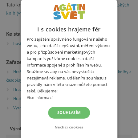
Tato kniha byla zařazena do výběru
36 nejlepších dětských
knih (vydal SČKN a IBBY CZ)
.
I s cookies hrajeme fér
Ke stažení
Pro zajištění správného fungování našeho
husite | PDF | 0.77 MB
webu, jeho další zlepšování, měření výkonu
a pro přizpůsobení marketingových
kampaní využíváme cookies a další
Zařazeno v kategoriích
informace spojené s prohlížením webu.
Snažíme se, aby na vás nevyskočila
Hračky dle typu
Knihy
Encyklopedie, naučné knihy a
nezajímavá reklama. Udělením souhlasu s
časopisy
Encyklopedie a naučné knihy
pravidly nám v této snaze můžete pomoct
Hračky dle typu
Knihy
Oceněné dětské knihy
také. Děkujeme!
Více informací
Hračky dle typu
Knihy
Knížky pro nejmenší
Výrobci
Albatros
SOUHLASÍM
Nechci cookies
Výrobce
Albatros