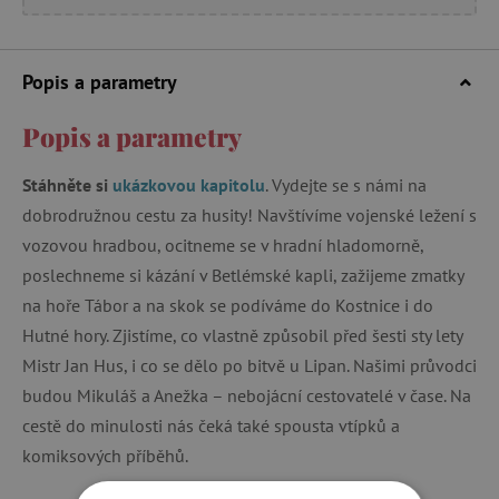
Popis a parametry
Popis a parametry
Stáhněte si
ukázkovou kapitolu
. Vydejte se s námi na
dobrodružnou cestu za husity! Navštívíme vojenské ležení s
vozovou hradbou, ocitneme se v hradní hladomorně,
poslechneme si kázání v Betlémské kapli, zažijeme zmatky
na hoře Tábor a na skok se podíváme do Kostnice i do
Hutné hory. Zjistíme, co vlastně způsobil před šesti sty lety
Mistr Jan Hus, i co se dělo po bitvě u Lipan. Našimi průvodci
budou Mikuláš a Anežka – nebojácní cestovatelé v čase. Na
cestě do minulosti nás čeká také spousta vtípků a
komiksových příběhů.