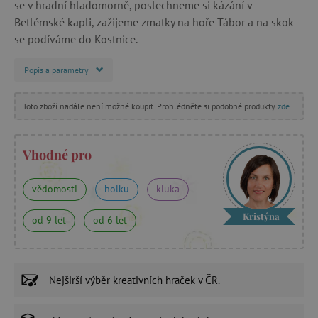
se v hradní hladomorně, poslechneme si kázání v
Betlémské kapli, zažijeme zmatky na hoře Tábor a na skok
se podíváme do Kostnice.
Popis a parametry
Toto zboží nadále není možné koupit. Prohlédněte si podobné produkty
zde
.
Vhodné pro
vědomosti
holku
kluka
Kristýna
od 9 let
od 6 let
Nejširší výběr
kreativních hraček
v ČR.