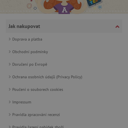
Jak nakupovat
Doprava a platba
cjConsent
.agatinsvet.cz
Obchodní podmínky
Doručení po Evropě
Ochrana osobních údajů (Privacy Policy)
CookieScriptConsent
CookieScript
www.agatinsvet.cz
Poučení o souborech cookies
Impressum
Pravidla zpracování recenzí
Pravidla řazení nabídek zboží