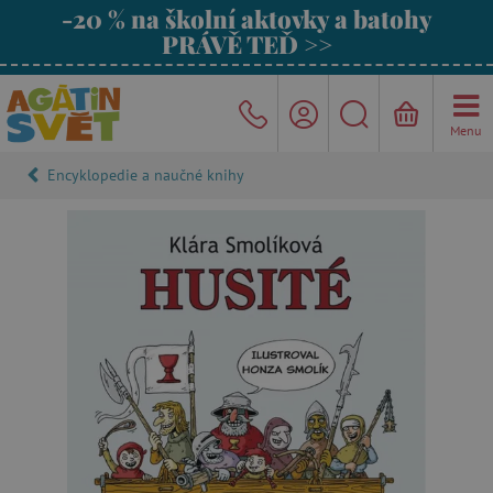
-20 % na školní aktovky a batohy
PRÁVĚ TEĎ >>
Menu
Encyklopedie a naučné knihy