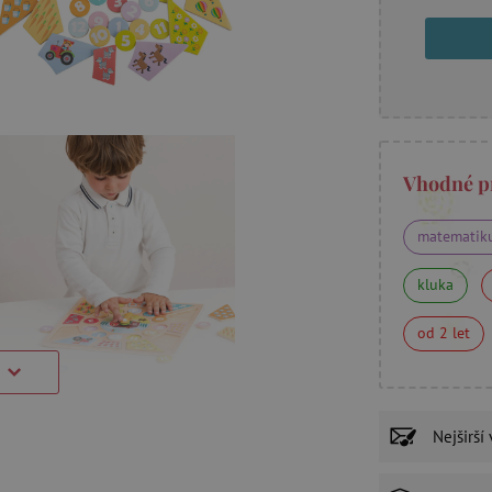
Vhodné p
matematik
kluka
od 2 let
Nejširší