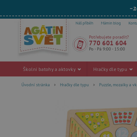
-2
Náš příběh
Mámin blog
Kont
Potřebujete poradit?
770 601 604
Po - Pá 9:00 - 15:00
Školní batohy a aktovky
Hračky dle typu
Úvodní stránka
Hračky dle typu
Puzzle, mozaiky a v