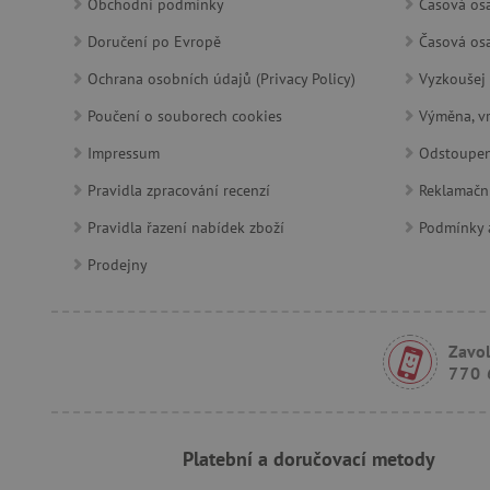
Obchodní podmínky
Časová osa
_pinterest_ct_ua
Doručení po Evropě
Časová osa
AWSALBCORS
Ochrana osobních údajů (Privacy Policy)
Vyzkoušej 
Poučení o souborech cookies
Výměna, vr
_sp_id.f442
Impressum
Odstoupen
featureFlagCheckoutExpe
Pravidla zpracování recenzí
Reklamačn
udid
Pravidla řazení nabídek zboží
Podmínky a
Prodejny
product_filter_remember
Zavol
Provider
Provi
/
770 
Název
Název
Název
Doména
Domé
S
smc_dyn_item
COMPASS
Google
Googl
.docs.google
.docs.
Platební a doručovací metody
smc_dyn_item_code
_cfuvid
.vimeo.com
_ga_9XW4E0XYJX
.agati