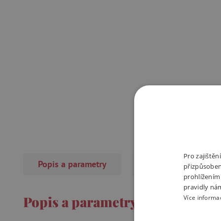
Pro zajiště
Popis a parametry
Recenze
přizpůsoben
prohlížením
pravidly ná
Popis a parametry
Více informa