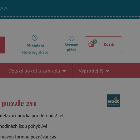
 >>
0
Košík
Seznam
Přihlášení
přání
Nová registrace
Dětský pokoj a zahrada
Výprodej %
 puzzle 2v1
dělávací hračka pro děti od 2 let
 hodinách jsou pohyblivé
í hravou formou poznávat čas