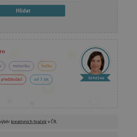
Hlídat
ro
u
motoriku
holku
Kristýna
předškoláci
od 3 let
 výběr
kreativních hraček
v ČR.