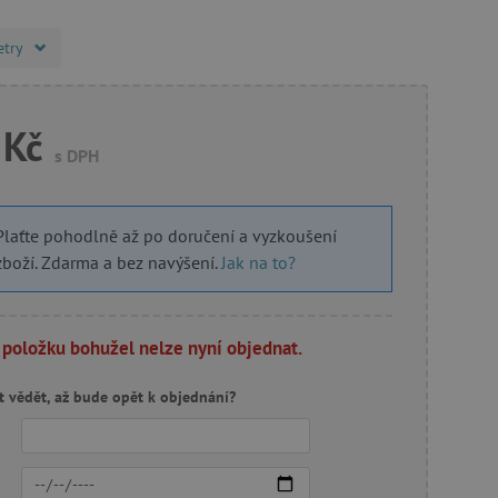
etry
 Kč
s DPH
Plaťte pohodlně až po doručení a vyzkoušení
zboží. Zdarma a bez navýšení.
Jak na to?
 položku bohužel nelze nyní objednat.
t vědět, až bude opět k objednání?