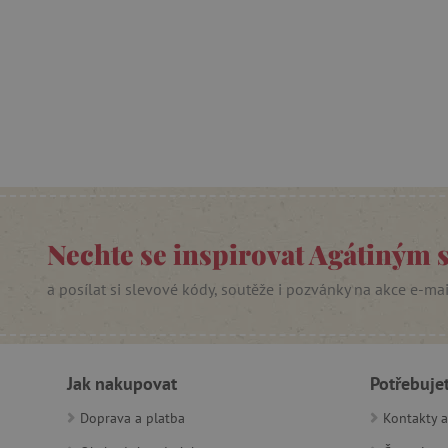
cjConsent
Google Priv
CookieScriptConsent
PHPSESSID
__cf_bm
Nechte se inspirovat Agátiným 
lastVisitedProduct
a posílat si slevové kódy, soutěže i pozvánky na akce e-ma
__cf_bm
_sp_ses.f442
Jak nakupovat
Potřebuje
featureFlagIdentifier
_lb
Doprava a platba
Kontakty a