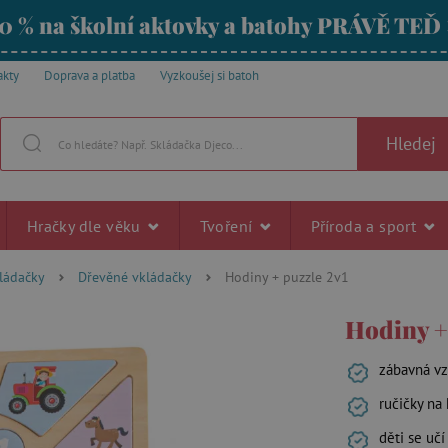
0 % na školní aktovky a batohy PRÁVĚ TEĎ
akty
Doprava a platba
Vyzkoušej si batoh
Hledej
Hračky dle věku
Tvoření
Příroda a sport
kládačky
Dřevěné vkládačky
Hodiny + puzzle 2v1
Hodiny +
zábavná vz
ručičky na
děti se uč