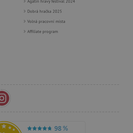
Agátin hravý festival 2024
e vztahu k Pinterest
Dobrá hračka 2025
s případy použití CORS po
lší soubory cookie
Volná pracovní místa
í lepivosti založených na
).
Affiliate program
 identifikaci zařízení,
e, aby sledovala používání
e Docs zajištěním
k návštěvníci používají
ových stránkách.
om, jak si webové stránky
odkud pocházejí, a
mi k optimalizaci
ování personalizovaných
vu relace.