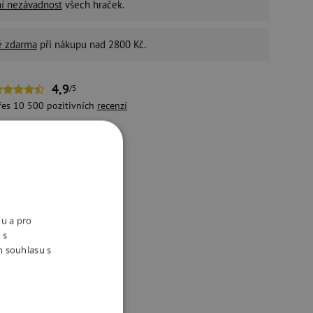
ní nezávadnost
všech hraček.
é zdarma
při nákupu nad 2800 Kč.
4,9
/5
řes 10 500 pozitivních
recenzí
držitelný e-shop
ivotní prostředí a péči o
aměstnance bereme vážně.
nu a pro
ukty
 s
m souhlasu s