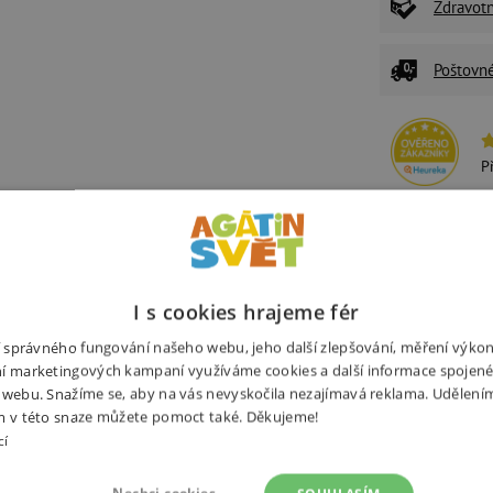
Zdravot
Poštovn
P
U
Ž
z
I s cookies hrajeme fér
ní správného fungování našeho webu, jeho další zlepšování, měření výko
Související produkty
Alternativní prod
í marketingových kampaní využíváme cookies a další informace spojené
 webu. Snažíme se, aby na vás nevyskočila nezajímavá reklama. Udělení
m v této snaze můžete pomoct také. Děkujeme!
cí