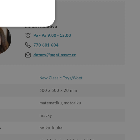
ete poradit?
Linda Hodková
OOKIES
Po - Pá 9:00 - 15:00
770 601 604
dotazy@agatinsvet.cz
oubory
New Classic Toys/Woet
 účtu. Webové stránky nelze
300 x 300 x 20 mm
matematiku, motoriku
ozlišení mezi lidmi a
hračky
by bylo možné podávat
ebových stránek.
o
holku, kluka
ukládání souhlasu
ookies na webových