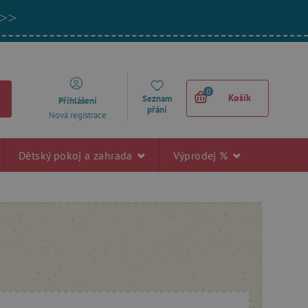
 >>
0
Košík
Seznam
Přihlášení
přání
Nová registrace
Dětský pokoj a zahrada
Výprodej %