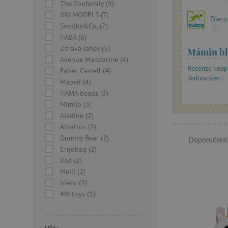
The Zoofamily (9)
JIRI MODELS (7)
Djeco
Svojtka&Co. (7)
HABA (6)
Zdravá lahev (5)
Mámin bl
Avenue Mandarine (4)
Recenze koop
Faber-Castell (4)
Jednorožec – P
Maped (4)
HAMA beads (3)
Mimijo (3)
Aladine (2)
Albatros (2)
Dummy Bear (2)
Doporučené
Ergobag (2)
Jiné (2)
Melii (2)
bieco (2)
4M toys (1)