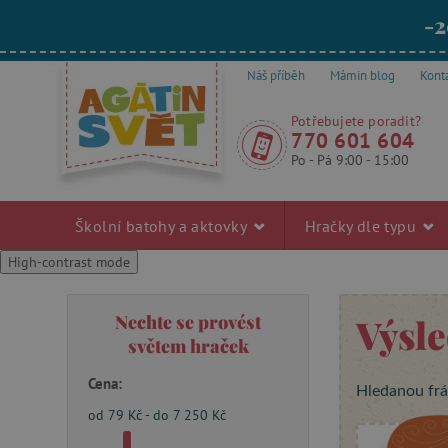
-2
Náš příběh
Mámin blog
Kont
Potřebujete poradit?
770 601 604
Po - Pá 9:00 - 15:00
Školní batohy a aktovky
Hračky dle typu
High-contrast mode
Nechte se provést
Výsl
světem hraček
Cena:
Hledanou fráz
od 79 Kč - do 7 250 Kč