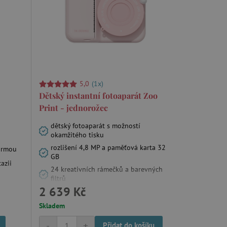
m zajišťuje hledání na
e vztahu k Pinterest
s případy použití CORS po
5,0
(1x)
lší soubory cookie
í lepivosti založených na
Dětský instantní fotoaparát Zoo
).
Print - jednorožec
dětský fotoaparát s možností
okamžitého tisku
rozlišení 4,8 MP a paměťová karta 32
formou
 identifikaci zařízení,
e, aby sledovala používání
GB
azii
24 kreativních rámečků a barevných
filtrů
2 639 Kč
Skladem
-
+
Přidat do košíku