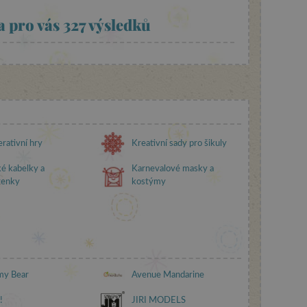
a pro vás
327
výsledků
rativní hry
Kreativní sady pro šikuly
é kabelky a
Karnevalové masky a
ženky
kostýmy
y Bear
Avenue Mandarine
!
JIRI MODELS