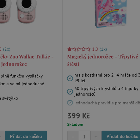
0
(2x)
1,0
(1x)
ačky Zoo Walkie Talkie -
Magický jednorožec - Třpytivé
 jednorožec
štěstí
hra s kostkami pro 2–4 hráče od 
 plně funkční vysílačky
99 let
 km a velmi jednoduché
60 třpytivých krystalů a 4 figurky
jednorožců
 světýlko
jednoduchá pravidla pro menší dě
399 Kč
Skladem
+
-
+
Přidat do košíku
Přidat do košíku