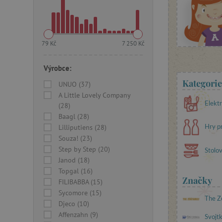
79 Kč
7 250 Kč
Výrobce:
Kategorie
UNUO (37)
A Little Lovely Company
Elektr
(28)
Baagl (28)
Lilliputiens (28)
Hry p
Souza! (23)
Step by Step (20)
Stolov
Janod (18)
Topgal (16)
Značky
FILIBABBA (15)
Sycomore (15)
The Z
Djeco (10)
Affenzahn (9)
Svojt