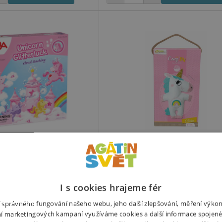
5,0
(6x)
orožec - Palác a
Dětské šití - jednorožec Alicia
Jednorožec z kolekce dětské šití je hra
I s cookies hrajeme fér
í hra pro děti od 4 let
která vaše děti zabaví a zasvětí do taje
ní správného fungování našeho webu, jeho další zlepšování, měření výko
a kreativního tvoření. Výsledkem bud
ch jednorožců a 10
í marketingových kampaní využíváme cookies a další informace spojené
obláčků
vlastnoručně vyrobená hračka, ze kter