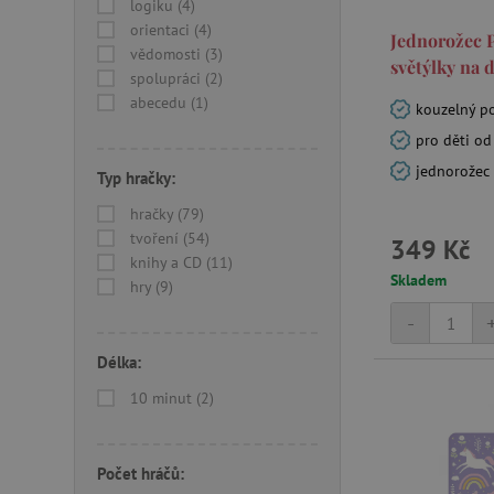
logiku (4)
__cf_bm
orientaci (4)
Jednorožec P
vědomosti (3)
světýlky na 
_lb_ccc
spolupráci (2)
abecedu (1)
kouzelný p
pro děti od
cjConsent
jednorožec 
Typ hračky:
Google Priv
CookieScriptConsent
hračky (79)
tvoření (54)
349 Kč
knihy a CD (11)
PHPSESSID
Skladem
hry (9)
-
__cf_bm
Délka:
lastVisitedProduct
10 minut (2)
__cf_bm
Počet hráčů: