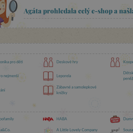
Agáta prohledala celý e-shop a našl
onika pro děti
Deskové hry
Koope
Dětsk
ro nejmenší
Leporela
peně
Zábavné a samolepkové
ání
knížky
oofamily
HABA
Dumm
ka&Co.
A Little Lovely Company
Souza