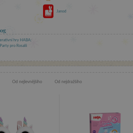
Janod
og
erativní hry HABA:
arty pro Rosalii
Od nejlevnějšího
Od nejdražšího