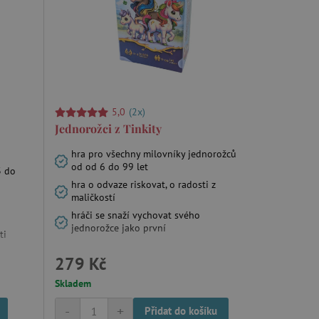
5,0
(2x)
Jednorožci z Tinkity
hra pro všechny milovníky jednorožců
od od 6 do 99 let
3 do
hra o odvaze riskovat, o radosti z
maličkostí
hráči se snaží vychovat svého
jednorožce jako první
ti
279 Kč
Skladem
-
+
Přidat do košíku