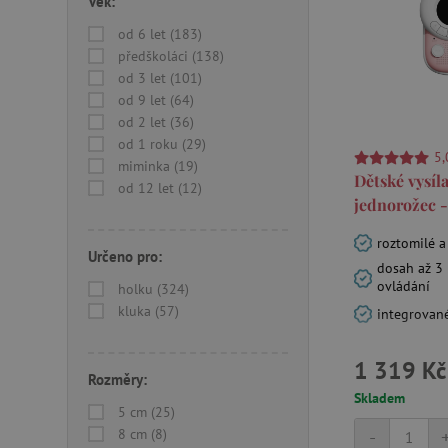
Věk:
od 6 let (183)
předškoláci (138)
od 3 let (101)
od 9 let (64)
od 2 let (36)
od 1 roku (29)
5,
miminka (19)
Dětské vysíl
od 12 let (12)
jednorožec -
roztomilé a
Určeno pro:
dosah až 3
ovládání
holku (324)
kluka (57)
integrované
1 319 Kč
Rozměry:
Skladem
5 cm (25)
-
8 cm (8)