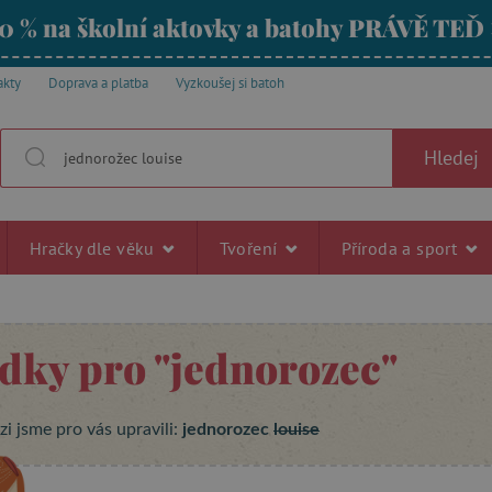
0 % na školní aktovky a batohy PRÁVĚ TEĎ
akty
Doprava a platba
Vyzkoušej si batoh
Hledej
Hračky dle věku
Tvoření
Příroda a sport
edky pro
"jednorozec"
i jsme pro vás upravili:
jednorozec
louise