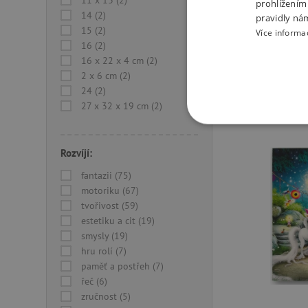
11 x 13 (2)
prohlížením
jednoduchá
14 (2)
pravidly ná
zábavu
15 (2)
Více informa
16 (2)
669 Kč
16 x 22 x 4 cm (2)
Skladem
2 x 6 cm (2)
24 (2)
-
27 x 32 x 19 cm (2)
NEZBYTNĚ NUTN
Rozvíjí:
FUNKČNÍ SOUBO
fantazii (75)
motoriku (67)
tvořivost (59)
estetiku a cit (19)
Nezby
smysly (19)
hru rolí (7)
Nezbytně nutné soubory cook
bez nezbytně nutných soubo
paměť a postřeh (7)
řeč (6)
Název
zručnost (5)