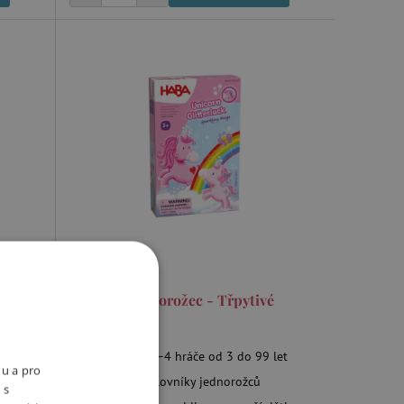
Magický jednorožec - Třpytivé
bingo
čka,
 šití
bingo pro 2–4 hráče od 3 do 99 let
nu a pro
e
pro malé milovníky jednorožců
 s
é