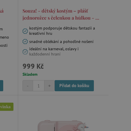
ozlišení mezi lidmi a
by bylo možné podávat
ká
Souza! - dětský kostým – plášť
ebových stránek.
jednorožce s čelenkou a hůlkou - 5-
ukládání souhlasu
ookies na webových
7 let
kostým podporuje dětskou fantazii a
právními požadavky na
em
ie cookies.
kreativní hru
ameno
ukládání souhlasu
snadné oblékání a pohodlné nošení
 stránkách.
nosti
ideální na karneval, oslavy i
a Cookie-Script.com k
každodenní hraní
se soubory cookie
 cookie Cookie-Script.com
999 Kč
ný k udržování proměnných
Skladem
-
+
Přidat do košíku
ozlišení mezi lidmi a
by bylo možné podávat
ebových stránek.
vinka
ozlišení mezi lidmi a
by bylo možné podávat
ebových stránek.