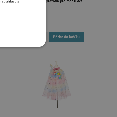
jednoduchá pravidla pro menší děti
m souhlasu s
ji
362 Kč
Skladem
-
+
Přidat do košíku
OOKIES
oubory
 účtu. Webové stránky nelze