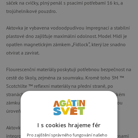
sáček na cvičky, plný penál s psacími potřebami 16 ks, a
trojúhelníkové pouzdro.
Aktovka je vybavena vodoodpudivou impregnací a stabilní
plastové dno zajišťuje maximální odolnost. Model Midi je
opatřen magnetickým zámkem „Fidlock“, který lze snadno
otvírat a zavírat.
Flourescenční materiály poskytují potřebnou bezpečnost na
cestě do školy, zejména za soumraku. Kromě toho 3M ™
Scotchlite ™ reflexní materiály na přední straně, po
stranách a ramenních popruzích, odrazka v magnetickém
zámku Fidlock® a popruhy s reflexní nití zajistí vysokou
úroveň viditelnosti ve tmě a za soumraku.
I s cookies hrajeme fér
Aktovka disponuje 1 prostornou vnitřní kapsou s
Pro zajištění správného fungování našeho
integrovaným prostorem pro knihy, 2 postranními kapsami