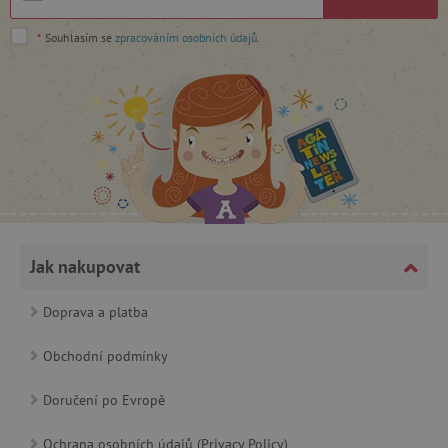
cjConsent
.agatinsvet.cz
*
Souhlasím se
zpracováním osobních údajů
.
CookieScriptConsent
CookieScript
www.agatinsvet.cz
Jak nakupovat
Doprava a platba
Obchodní podmínky
Doručení po Evropě
PHPSESSID
PHP.net
p
www.agatinsvet.cz
Ochrana osobních údajů (Privacy Policy)