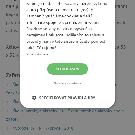
webu, jeho další zlepšování, měření výkonu
na zip, 1 přední kapsou a 1 malou kapsou na zip. Postranní
a pro přizpůsobení marketingových
kapsa bez problémů pojme 0,5 l lahev na pití. Díky
kampaní využíváme cookies a další
pevnému dnu aktovka dobře stojí, navíc dno chrání obsah
informace spojené s prohlížením webu.
Snažíme se, aby na vás nevyskočila
aktovky před vlhkostí.
nezajímavá reklama. Udělením souhlasu s
pravidly nám v této snaze můžete pomoct
Akltovka váží 1,1 kg, její objem je 16 l. Její rozměry jsou 38
také. Děkujeme!
Více informací
x 32 x 22 cm (výška, šířka, hloubka).
SOUHLASÍM
Zařazeno v kategoriích
Nechci cookies
Školní batohy a aktovky
Sady batohů a aktovek
Sady školních aktovek a batohů pro 1.–2. třídu
SPECIFIKOVAT PRAVIDLA HRY…
Školní batohy a aktovky
Školní potřeby a pomůcky
NEZBYTNĚ NUTNÉ COOKIES
Školní batohy a aktovky
Školní batohy a aktovky podle
značek
ANALYTICKÉ COOKIES
Výprodej %
Výprodej -20 %