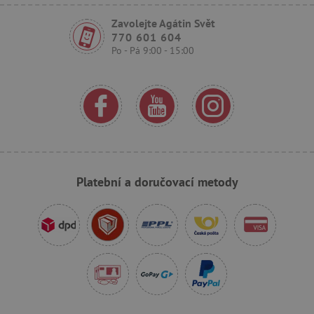
Zavolejte Agátin Svět
770 601 604
Po - Pá 9:00 - 15:00
_sp_ses.f442
www.agatinsvet.cz
featureFlagIdentifier
www.agatinsvet.cz
_lb
.agatinsvet.cz
p
Platební a doručovací metody
_pinterest_ct_ua
Pinterest Inc.
.ct.pinterest.com
AWSALBCORS
Amazon.com Inc.
www.pages06.net