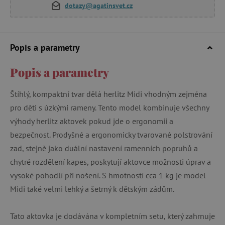
dotazy@agatinsvet.cz
Popis a parametry
Popis a parametry
Štíhlý, kompaktní tvar dělá herlitz Midi vhodným zejména
pro děti s úzkými rameny. Tento model kombinuje všechny
výhody herlitz aktovek pokud jde o ergonomii a
bezpečnost. Prodyšné a ergonomicky tvarované polstrování
zad, stejně jako duální nastavení ramenních popruhů a
chytré rozdělení kapes, poskytují aktovce možnosti úprav a
vysoké pohodlí při nošení. S hmotností cca 1 kg je model
Midi také velmi lehký a šetrný k dětským zádům.
Tato aktovka je dodávána v kompletním setu, který zahrnuje