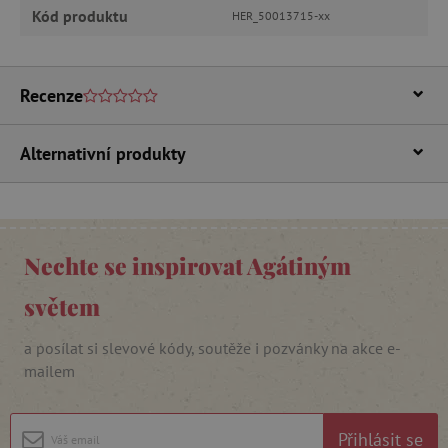
Kód produktu
HER_50013715-xx
Recenze
Alternativní produkty
_lb_ccc
.agatinsvet.cz
Google Privacy Policy
Nechte se inspirovat Agátiným
světem
a posílat si slevové kódy, soutěže i pozvánky na akce e-
mailem
Přihlásit se