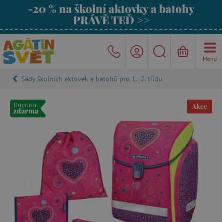
-20 % na školní aktovky a batohy
PRÁVĚ TEĎ >>
Menu
Sady školních aktovek a batohů pro 1.–2. třídu
Doprava
Akce
zdarma