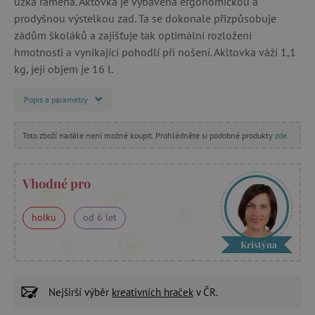
úzká ramena. Aktovka je vybavena ergonomickou a
prodyšnou výstelkou zad. Ta se dokonale přizpůsobuje
zádům školáků a zajišťuje tak optimální rozložení
hmotnosti a vynikající pohodlí při nošení. Akltovka váží 1,1
kg, její objem je 16 l.
Popis a parametry
Toto zboží nadále není možné koupit. Prohlédněte si podobné produkty
zde
.
Vhodné pro
holku
od 6 let
Kristýna
Nejširší výběr
kreativních hraček
v ČR.