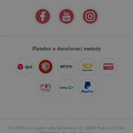
_sp_ses.f442
www.agatinsvet.cz
featureFlagIdentifier
www.agatinsvet.cz
_lb
.agatinsvet.cz
p
Platební a doručovací metody
_pinterest_ct_ua
Pinterest Inc.
.ct.pinterest.com
AWSALBCORS
Amazon.com Inc.
www.pages06.net
K+L NET, s.r.o. Agátin svět, Václavkova 22, 16000 Praha 6, ČESKÁ