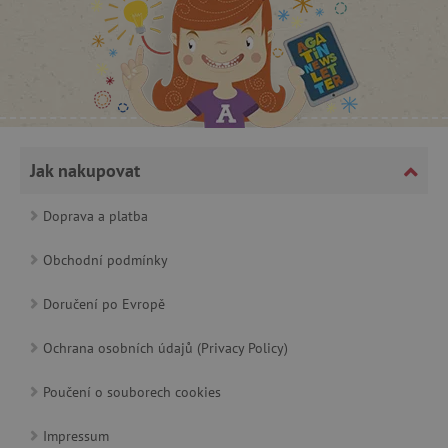
CookieScriptConsent
CookieScript
www.agatinsvet.cz
Jak nakupovat
Doprava a platba
Obchodní podmínky
Doručení po Evropě
Ochrana osobních údajů (Privacy Policy)
PHPSESSID
PHP.net
p
www.agatinsvet.cz
Poučení o souborech cookies
Impressum