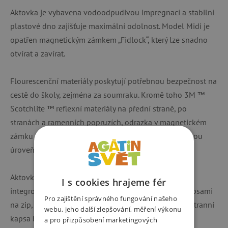
Aktovka je vybavena vodoodpudivou impregnací a stabilní
plastové dno zajišťuje maximální odolnost. Model Midi je
opatřen magnetickým zámkem „Fidlock“, který lze snadno
otvírat a zavírat.
Flourescenční materiály poskytují potřebnou bezpečnost na
cestě do školy, zejména za soumraku. Kromě toho 3M ™
Scotchlite ™ reflexní materiály na přední straně, po
stranách a ramenních popruzích, odrazka v magnetickém
zámku Fidlock® a popruhy s reflexní nití zajistí vysokou
úroveň viditelnosti ve tmě a za soumraku.
Aktovka disponuje 1 prostornou vnitřní kapsou s
I s cookies hrajeme fér
integrovaným prostorem pro knihy, 2 postranními kapsami
Pro zajištění správného fungování našeho
na zip, 1 přední kapsou a 1 malou kapsou na zip. Postranní
webu, jeho další zlepšování, měření výkonu
kapsa bez problémů pojme 0,5 l lahev na pití. Díky
a pro přizpůsobení marketingových