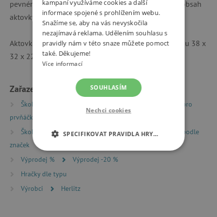
kampaní využíváme cookies a další
pevnému dnu aktovka dobře stojí, navíc dno chrání obsah
informace spojené s prohlížením webu.
aktovky před vlhkostí.
Snažíme se, aby na vás nevyskočila
nezajímavá reklama. Udělením souhlasu s
Aktovka váží 1,1 kg, její objem je 16 l. Její rozměry jsou 38 x
pravidly nám v této snaze můžete pomoct
také. Děkujeme!
32 x 22 cm (výška, šířka, hloubka).
Více informací
Zařazeno v kategoriích
SOUHLASÍM
Školní batohy a aktovky
Školní batohy a aktovky pro
Nechci cookies
prvňáčky
Školní batohy a aktovky
Školní batohy a aktovky podle
SPECIFIKOVAT PRAVIDLA HRY…
značek
NEZBYTNĚ NUTNÉ COOKIES
Výprodej %
Výprodej -20 %
Hračky dle typu
ANALYTICKÉ COOKIES
Výrobci
Herlitz
MARKETINGOVÉ COOKIES