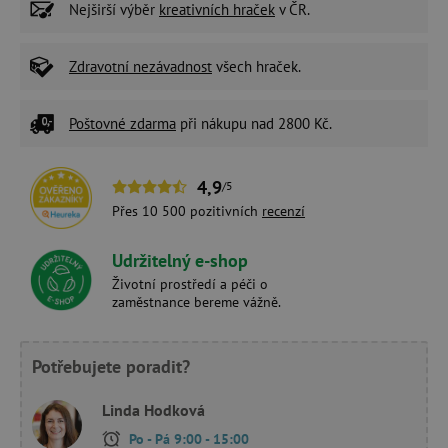
Nejširší výběr
kreativních hraček
v ČR.
Zdravotní nezávadnost
všech hraček.
Poštovné zdarma
při nákupu nad 2800 Kč.
4,9
/5
Přes 10 500 pozitivních
recenzí
Udržitelný e-shop
Životní prostředí a péči o
zaměstnance bereme vážně.
Potřebujete poradit?
Linda Hodková
Po - Pá 9:00 - 15:00