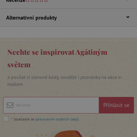
Alternativní produkty
_lb_ccc
.agatinsvet.cz
Nechte se inspirovat Agátiným
Google Privacy Policy
světem
a posílat si slevové kódy, soutěže i pozvánky na akce e-
mailem
Přihlásit se
*
Souhlasím se
zpracováním osobních údajů
.
cjConsent
.agatinsvet.cz