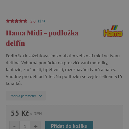
(
)
+
1
5,0
Hama Midi - podložka
delfín
Podložka k zažehlovacím korálkům velikosti midi ve tvaru
delfína. Výborná pomůcka na procvičování motoriky,
fantazie, zručnosti, trpělivosti, rozeznávání tvarů a barev.
Vhodné pro děti od 5 let. Na podložku se vejde celkem 315
korálků.
Popis a parametry
55 Kč
s DPH
-
+
Přidat do košíku