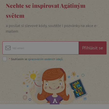
Nechte se inspirovat Agátiným
_lb_ccc
.agatinsvet.cz
světem
a posílat si slevové kódy, soutěže i pozvánky na akce e-
Google Privacy Policy
mailem
Přihlásit se
*
Souhlasím se
zpracováním osobních údajů
.
cjConsent
.agatinsvet.cz