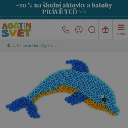
-20 % na školní aktovky a batohy
PRÁVĚ TEĎ >>
Menu
Zažehlovací korálky Hama