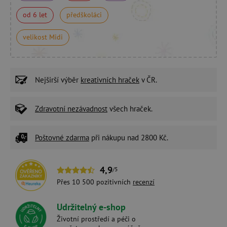
od 6 let
předškoláci
velikost Midi
Nejširší výběr
kreativních hraček
v ČR.
Zdravotní nezávadnost
všech hraček.
Poštovné zdarma
při nákupu nad 2800 Kč.
4,9
/5
Přes 10 500 pozitivních
recenzí
Udržitelný e-shop
Životní prostředí a péči o