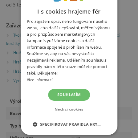
od 5 let.
I s cookies hrajeme fér
Pro zajištění správného fungování našeho
Zařazeno v kategoriích
webu, jeho další zlepšování, měření výkonu
a pro přizpůsobení marketingových
Tvoření
Kreativní sady a vyrábění
Zažehlovací
kampaní využíváme cookies a další
korálky Hama
informace spojené s prohlížením webu.
Hračky dle věku
Hry a hračky pro předškoláky
Snažíme se, aby na vás nevyskočila
nezajímavá reklama. Udělením souhlasu s
Hračky dle věku
Hry a hračky pro děti od 6 let
pravidly nám v této snaze můžete pomoct
Hračky dle typu
také. Děkujeme!
Více informací
Výrobci
HAMA beads
SOUHLASÍM
Výrobce
HAMA beads
Nechci cookies
Rozvíjí
tvořivost, fantazii, motoriku
SPECIFIKOVAT PRAVIDLA HRY…
Typ hračky
tvoření
NEZBYTNĚ NUTNÉ COOKIES
Určeno pro
kluka