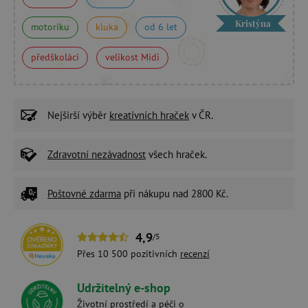
Kristýna
motoriku
kluka
od 6 let
předškoláci
velikost Midi
Nejširší výběr
kreativních hraček
v ČR.
Zdravotní nezávadnost
všech hraček.
Poštovné zdarma
při nákupu nad 2800 Kč.
4,9
/5
Přes 10 500 pozitivních
recenzí
Udržitelný e-shop
Životní prostředí a péči o