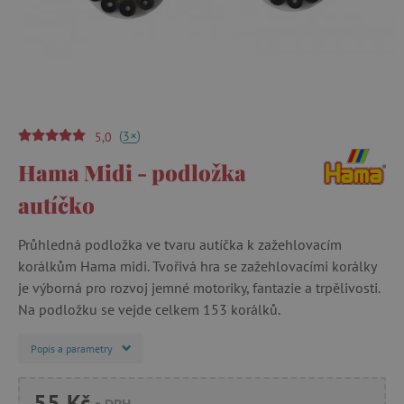
(
)
+
3
5,0
Hama Midi - podložka
autíčko
Průhledná podložka ve tvaru autíčka k zažehlovacím
korálkům Hama midi. Tvořivá hra se zažehlovacími korálky
je výborná pro rozvoj jemné motoriky, fantazie a trpělivosti.
Na podložku se vejde celkem 153 korálků.
Popis a parametry
55 Kč
s DPH