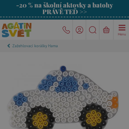
-20 % na školní aktovky a batohy
PRÁVĚ TEĎ >>
Menu
Zažehlovací korálky Hama