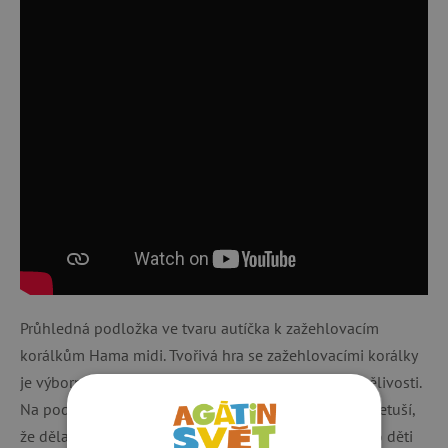
Průhledná podložka ve tvaru autíčka k zažehlovacím
korálkům Hama midi. Tvořivá hra se zažehlovacími korálky
je výborná pro rozvoj jemné motoriky, fantazie a trpělivosti.
Na podložku se vejde celkem 153 korálků. Děti ani netuší,
že dělají něco více než že si jen hrají. Doporučeno pro děti