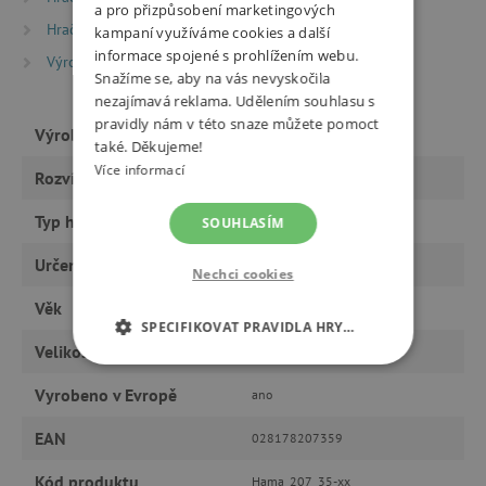
a pro přizpůsobení marketingových
Hračky dle typu
kampaní využíváme cookies a další
informace spojené s prohlížením webu.
Výrobci
HAMA beads
Snažíme se, aby na vás nevyskočila
nezajímavá reklama. Udělením souhlasu s
pravidly nám v této snaze můžete pomoct
Výrobce
HAMA beads
také. Děkujeme!
Více informací
Rozvíjí
tvořivost, fantazii, motoriku
Typ hračky
tvoření
SOUHLASÍM
Určeno pro
holku, kluka
Nechci cookies
Věk
od 9 let, od 6 let, předškoláci
SPECIFIKOVAT PRAVIDLA HRY…
Velikost korálků
velikost Midi
NEZBYTNĚ NUTNÉ COOKIES
Vyrobeno v Evropě
ano
ANALYTICKÉ COOKIES
EAN
028178207359
MARKETINGOVÉ COOKIES
Kód produktu
Hama_207_35-xx