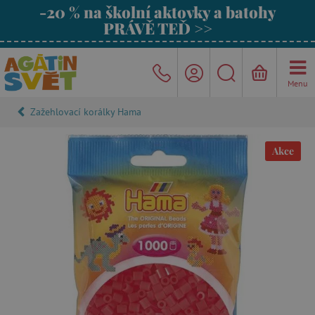
-20 % na školní aktovky a batohy
PRÁVĚ TEĎ >>
Menu
Zažehlovací korálky Hama
Akce