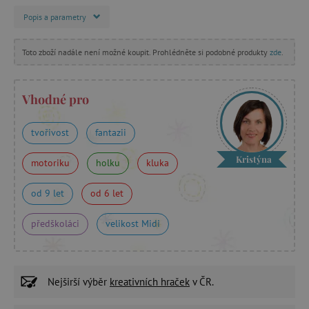
Popis a parametry
Toto zboží nadále není možné koupit. Prohlédněte si podobné produkty
zde
.
Vhodné pro
tvořivost
fantazii
Kristýna
motoriku
holku
kluka
od 9 let
od 6 let
předškoláci
velikost Midi
Nejširší výběr
kreativních hraček
v ČR.