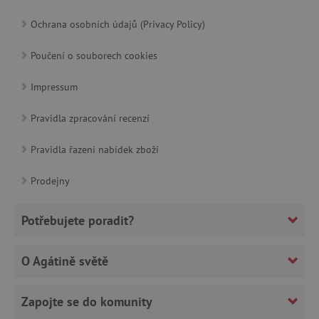
Ochrana osobních údajů (Privacy Policy)
Poučení o souborech cookies
Impressum
CookieScriptConsent
CookieScript
www.agatinsvet.cz
Pravidla zpracování recenzí
Pravidla řazení nabídek zboží
Prodejny
Potřebujete poradit?
O Agátině světě
PHPSESSID
PHP.net
p
www.agatinsvet.cz
Zapojte se do komunity