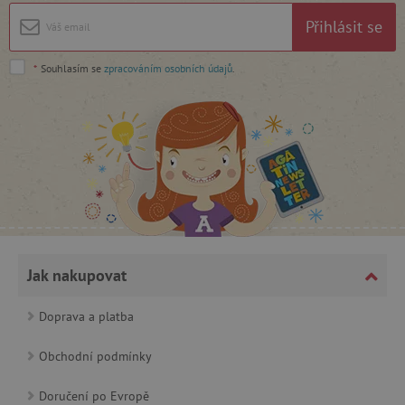
Přihlásit se
*
Souhlasím se
zpracováním osobních údajů
.
_lb_ccc
.agatinsvet.cz
Google Privacy Policy
Jak nakupovat
Doprava a platba
Obchodní podmínky
cjConsent
.agatinsvet.cz
Doručení po Evropě