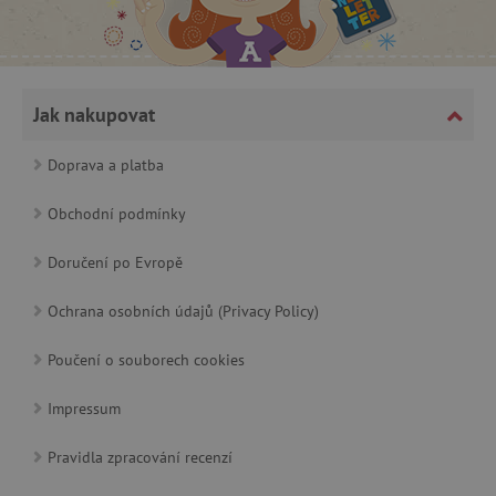
CookieScriptConsent
CookieScript
www.agatinsvet.cz
Jak nakupovat
Doprava a platba
Obchodní podmínky
Doručení po Evropě
Ochrana osobních údajů (Privacy Policy)
Poučení o souborech cookies
PHPSESSID
PHP.net
p
www.agatinsvet.cz
Impressum
Pravidla zpracování recenzí