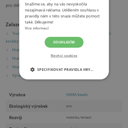
Snažíme se, aby na vás nevyskočila
pro děti od 5 let. Vyrobeno v Dánsku.
nezajímavá reklama. Udělením souhlasu s
pravidly nám v této snaze můžete pomoct
také. Děkujeme!
Zařazeno v kategoriích
Více informací
Tvoření
Kreativní sady a vyrábění
Zažehlovací
korálky Hama
SOUHLASÍM
Hračky dle věku
Hry a hračky pro předškoláky
Nechci cookies
Hračky dle věku
Hry a hračky pro děti od 6 let
Hračky dle typu
SPECIFIKOVAT PRAVIDLA HRY…
Výrobci
HAMA beads
NEZBYTNĚ NUTNÉ COOKIES
Výrobce
HAMA beads
ANALYTICKÉ COOKIES
Ekologický výrobek
ano
MARKETINGOVÉ COOKIES
Rozvíjí
motoriku, fantazii
FUNKČNÍ SOUBORY