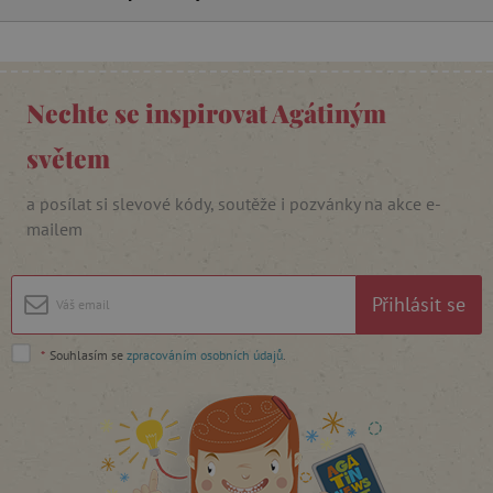
_lb_ccc
.agatinsvet.cz
Nechte se inspirovat Agátiným
světem
Google Privacy Policy
a posílat si slevové kódy, soutěže i pozvánky na akce e-
mailem
Přihlásit se
*
Souhlasím se
zpracováním osobních údajů
.
cjConsent
.agatinsvet.cz