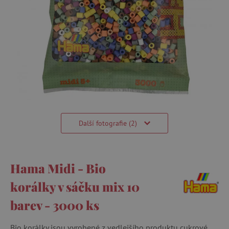
Další fotografie (2)
Hama Midi - Bio
korálky v sáčku mix 10
barev - 3000 ks
Bio korálky jsou vyrobené z vedlejšího produktu cukrové