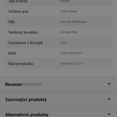
Typ hračky
tvoření
Určeno pro
holku, kluka
Nezbytně nutné cookies
Věk
od 6 let, předškoláci
Analytické cookies
Marketingové cookies
Velikost korálků
velikost Midi
Funkční soubory
Vyrobeno v Evropě
ano
Nezbytně nutné soubory cookie umožňují
základní funkce webových stránek, jako je
přihlášení uživatele a správa účtu. Webové
EAN
028178911973
stránky nelze bez nezbytně nutných souborů
cookie správně používat.
Kód produktu
Hama_H191-197
Provider
/
Název
Doména
__cf_bm
Cloudflare Inc.
Recenze
.vimeo.com
Související produkty
Alternativní produkty