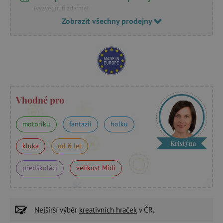
(vyzvednutí zdarma)
Zobrazit všechny prodejny
Vhodné pro
motoriku
fantazii
holku
Kristýna
kluka
od 6 let
předškoláci
velikost Midi
Nejširší výběr
kreativních hraček
v ČR.