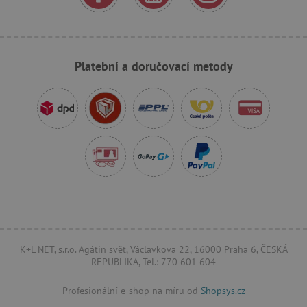
_sp_ses.f442
www.agatinsvet.cz
featureFlagIdentifier
www.agatinsvet.cz
Platební a doručovací metody
_lb
.agatinsvet.cz
p
_pinterest_ct_ua
Pinterest Inc.
.ct.pinterest.com
AWSALBCORS
Amazon.com Inc.
www.pages06.net
K+L NET, s.r.o. Agátin svět, Václavkova 22, 16000 Praha 6, ČESKÁ
REPUBLIKA, Tel.: 770 601 604
Profesionální e-shop na míru od
Shopsys.cz