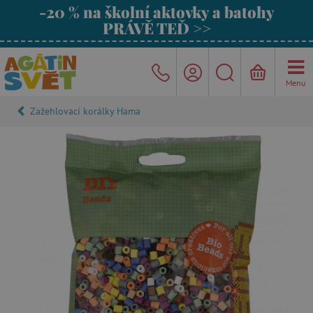
-20 % na školní aktovky a batohy
PRÁVĚ TEĎ >>
Menu
Zažehlovací korálky Hama