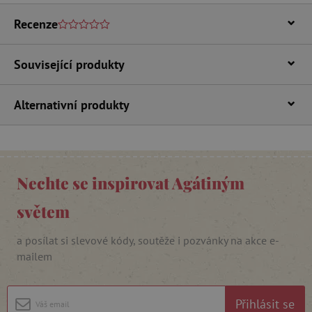
Nezbytně nutné soubory cookie umožňují
Recenze
základní funkce webových stránek, jako je
přihlášení uživatele a správa účtu. Webové
stránky nelze bez nezbytně nutných souborů
cookie správně používat.
Související produkty
Provider
/
Název
Doména
Alternativní produkty
__cf_bm
Cloudflare Inc.
.vimeo.com
Nechte se inspirovat Agátiným
světem
a posílat si slevové kódy, soutěže i pozvánky na akce e-
mailem
_lb_ccc
.agatinsvet.cz
Přihlásit se