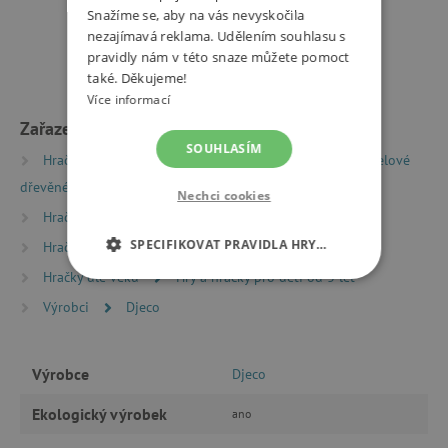
Snažíme se, aby na vás nevyskočila
nezajímavá reklama. Udělením souhlasu s
pravidly nám v této snaze můžete pomoct
také. Děkujeme!
Více informací
Zařazeno v kategoriích
SOUHLASÍM
Hračky dle typu
Dřevěné hry a hračky
Víceúčelové
dřevěné hry a hračky
Nechci cookies
Hračky dle typu
Montessori hračky
SPECIFIKOVAT PRAVIDLA HRY…
Hračky dle typu
Hry a pomůcky pro školky
Hračky dle věku
Hry a hračky pro děti od 3 let
NEZBYTNĚ NUTNÉ COOKIES
Výrobci
Djeco
ANALYTICKÉ COOKIES
Výrobce
Djeco
MARKETINGOVÉ COOKIES
Ekologický výrobek
ano
FUNKČNÍ SOUBORY