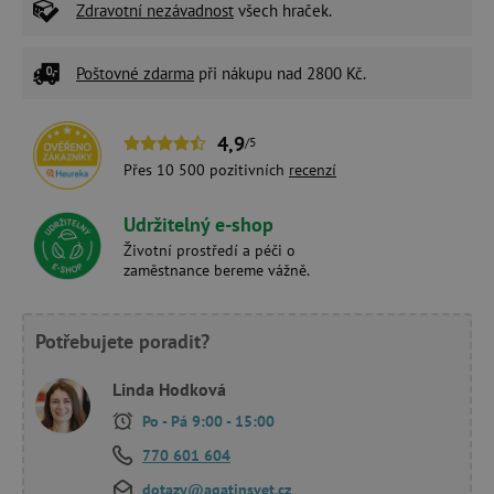
Zdravotní nezávadnost
všech hraček.
Poštovné zdarma
při nákupu nad 2800 Kč.
4,9
/5
Přes 10 500 pozitivních
recenzí
Udržitelný e-shop
Životní prostředí a péči o
zaměstnance bereme vážně.
Potřebujete poradit?
Linda Hodková
Po - Pá 9:00 - 15:00
770 601 604
dotazy@agatinsvet.cz