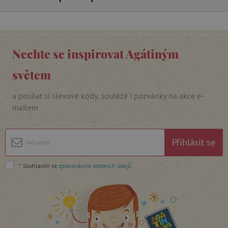
_lb_ccc
.agatinsvet.cz
Nechte se inspirovat Agátiným
světem
Google Privacy Policy
a posílat si slevové kódy, soutěže i pozvánky na akce e-
mailem
Přihlásit se
*
Souhlasím se
zpracováním osobních údajů
.
cjConsent
.agatinsvet.cz