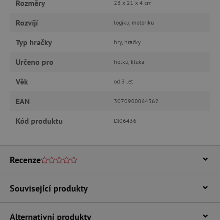
Rozměry
23 x 21 x 4 cm
Rozvíjí
logiku, motoriku
Nezbytně nutné cookies
Typ hračky
hry, hračky
Analytické cookies
Marketingové cookies
Určeno pro
holku, kluka
Funkční soubory
Věk
od 3 let
Nezbytně nutné soubory cookie umožňují
základní funkce webových stránek, jako je
přihlášení uživatele a správa účtu. Webové
EAN
3070900064362
stránky nelze bez nezbytně nutných souborů
cookie správně používat.
Kód produktu
DJ06436
Provider
/
Název
Doména
__cf_bm
Cloudflare Inc.
Recenze
.vimeo.com
Související produkty
Alternativní produkty