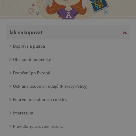
CookieScriptConsent
CookieScript
www.agatinsvet.cz
Jak nakupovat
Doprava a platba
Obchodní podmínky
Doručení po Evropě
Ochrana osobních údajů (Privacy Policy)
Poučení o souborech cookies
PHPSESSID
PHP.net
p
www.agatinsvet.cz
Impressum
Pravidla zpracování recenzí