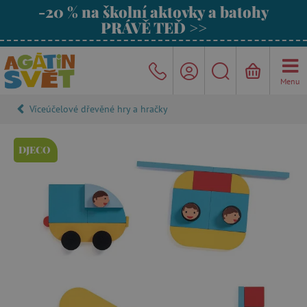
-20 % na školní aktovky a batohy
PRÁVĚ TEĎ >>
Menu
Víceúčelové dřevěné hry a hračky
DJECO