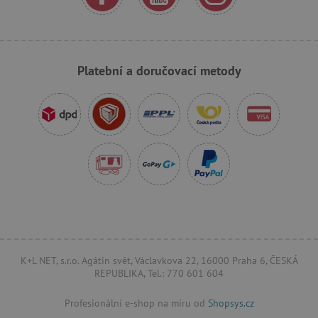
_sp_ses.f442
www.agatinsvet.cz
featureFlagIdentifier
www.agatinsvet.cz
Platební a doručovací metody
_lb
.agatinsvet.cz
p
_pinterest_ct_ua
Pinterest Inc.
.ct.pinterest.com
AWSALBCORS
Amazon.com Inc.
www.pages06.net
K+L NET, s.r.o. Agátin svět, Václavkova 22, 16000 Praha 6, ČESKÁ
REPUBLIKA, Tel.: 770 601 604
Profesionální e-shop na míru od
Shopsys.cz