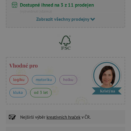
Dostupné ihned na 3 z 11 prodejen
(vyzvednutí zdarma)
Zobrazit všechny prodejny
Vhodné pro
logiku
motoriku
holku
Kristýna
kluka
od 3 let
Nejširší výběr
kreativních hraček
v ČR.