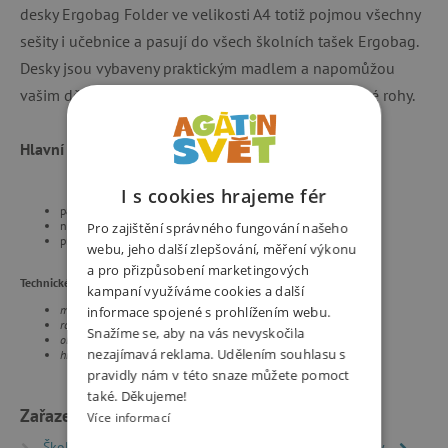
desky Ergobag Folder ve velikosti A4 totiž pojmou všechny
sešity i učebnice a pasují do všech školních tašek Ergobag.
Desky jsou vybaveny praktickým madlem a napomůžou
vašim dětem k tomu, aby jejich sešity neměly zničené rohy.
Hlavní přednosti
:
I s cookies hrajeme fér
pasují do všech školních tašek Ergobag
napomáhají k udržení pořádku v aktovce
Pro zajištění správného fungování našeho
praktické madlo
webu, jeho další zlepšování, měření výkonu
a pro přizpůsobení marketingových
Technické parametry:
kampaní využíváme cookies a další
materiál: 100% Polypropylen
informace spojené s prohlížením webu.
rozměry: A4 / 24 x 31 x 5 cm
Snažíme se, aby na vás nevyskočila
objem: 3,7 l
nezajímavá reklama. Udělením souhlasu s
hmotnost: 130 g
pravidly nám v této snaze můžete pomoct
také. Děkujeme!
Zařazeno v kategoriích
Více informací
Školní batohy a aktovky
Školní potřeby a pomůcky