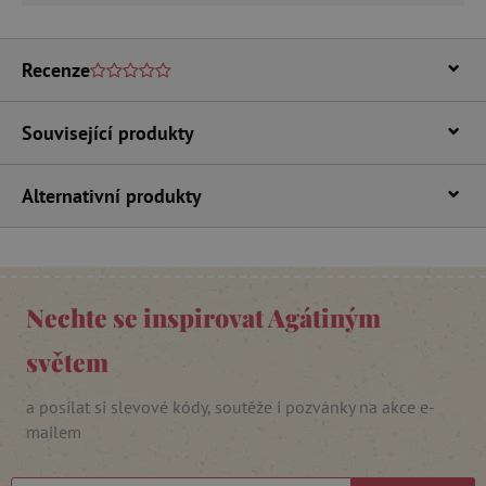
Funkční soubory
Nezbytně nutné soubory cookie umožňují
základní funkce webových stránek, jako je
Recenze
přihlášení uživatele a správa účtu. Webové
stránky nelze bez nezbytně nutných souborů
cookie správně používat.
Související produkty
Provider
/
Název
Doména
Alternativní produkty
__cf_bm
Cloudflare Inc.
.vimeo.com
Nechte se inspirovat Agátiným
světem
a posílat si slevové kódy, soutěže i pozvánky na akce e-
mailem
_lb_ccc
.agatinsvet.cz