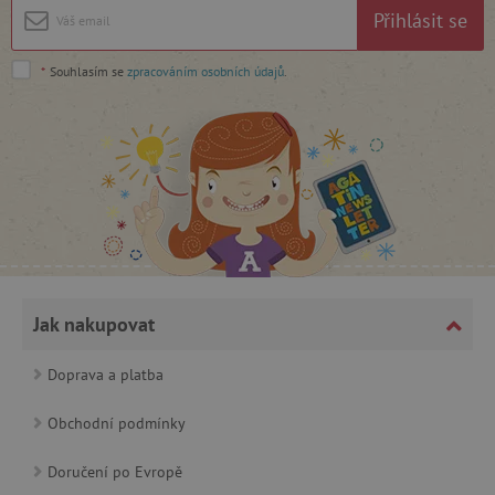
Přihlásit se
Google Privacy Policy
*
Souhlasím se
zpracováním osobních údajů
.
cjConsent
.agatinsvet.cz
Jak nakupovat
Doprava a platba
Obchodní podmínky
CookieScriptConsent
CookieScript
www.agatinsvet.cz
Doručení po Evropě