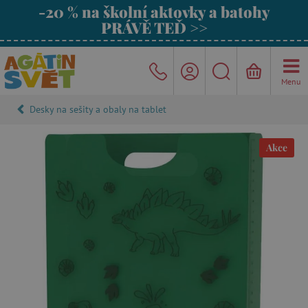
-20 % na školní aktovky a batohy
PRÁVĚ TEĎ >>
Menu
Desky na sešity a obaly na tablet
Akce