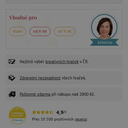
Vhodné pro
kluka
od 6 let
od 9 let
Kristýna
Nejširší výběr
kreativních hraček
v ČR.
Zdravotní nezávadnost
všech hraček.
Poštovné zdarma
při nákupu nad 2800 Kč.
4,9
/5
Přes 10 500 pozitivních
recenzí