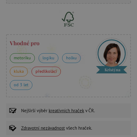
Vhodné pro
motoriku
logiku
holku
Kristýna
kluka
předškoláci
od 3 let
Nejširší výběr
kreativních hraček
v ČR.
Zdravotní nezávadnost
všech hraček.