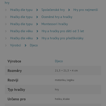
hry
ANALYTICKÉ COOKIES
Hračky dle typu
Společenské hry
Hry pro nejmenší
Hračky dle typu
Oceněné hry a hračky
MARKETINGOVÉ COOKIES
Hračky dle typu
Montessori hračky
FUNKČNÍ SOUBORY
Hračky dle věku
Hry a hračky pro děti od 3 let
Hračky dle věku
Hry a hračky pro předškoláky
Výrobci
Djeco
Nezbytně nutné cookies
Analytické cookies
Marketingové cookies
Výrobce
Djeco
Funkční soubory
Rozměry
21,5 × 21,5 × 4 cm
Nezbytně nutné soubory cookie umožňují
základní funkce webových stránek, jako je
Rozvíjí
motoriku, logiku
přihlášení uživatele a správa účtu. Webové
stránky nelze bez nezbytně nutných souborů
Typ hračky
hry
cookie správně používat.
Provider
/
Určeno pro
Název
holku, kluka
Doména