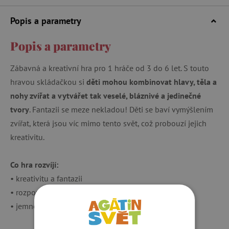
Popis a parametry
Popis a parametry
Zábavná a kreativní hra pro 1 hráče od 3 do 6 let. S touto
hravou skládačkou si
děti mohou kombinovat hlavy, těla a
nohy zvířat a vytvářet tak veselé, bláznivé a jedinečné
tvory
. Fantazii se meze nekladou! Děti se baví vymýšlením
zvířat, která jsou víc mimo tento svět, což probouzí jejich
kreativitu.
Co hra rozvíjí:
• kreativitu a fantazii
• rozpoznávání tvarů a částí těla
• jemnou motoriku a pozornost