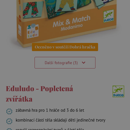
Oceněno v soutěži Dobrá hračka
Další fotografie (3)
Eduludo - Popletená
zvířátka
zábavná hra pro 1 hráče od 3 do 6 let
kombinací částí těla skládají děti jedinečné tvory
rozvíjí rozpoznávání tvarů a částí těla