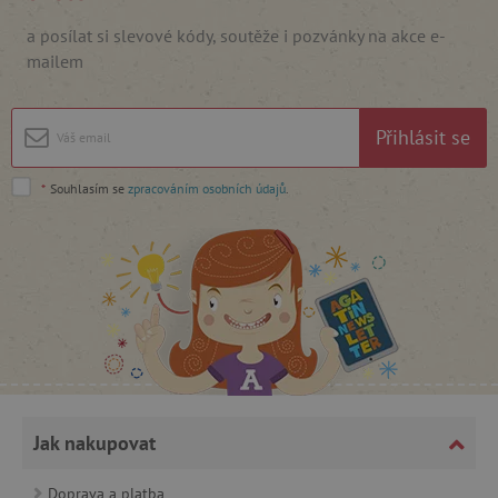
a posílat si slevové kódy, soutěže i pozvánky na akce e-
mailem
cjConsent
.agatinsvet.cz
Přihlásit se
*
Souhlasím se
zpracováním osobních údajů
.
CookieScriptConsent
CookieScript
www.agatinsvet.cz
Jak nakupovat
Doprava a platba