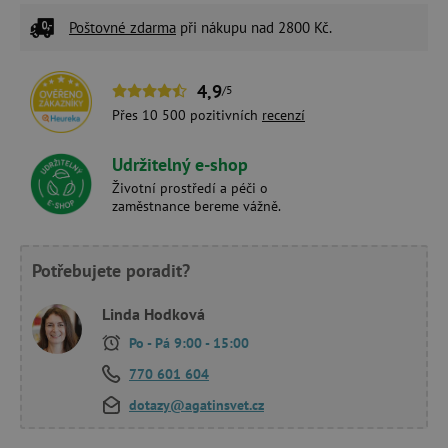
Poštovné zdarma
při nákupu nad 2800 Kč.
4,9
/5
Přes 10 500 pozitivních
recenzí
Udržitelný e-shop
Životní prostředí a péči o
zaměstnance bereme vážně.
Potřebujete poradit?
Linda Hodková
Po - Pá 9:00 - 15:00
770 601 604
dotazy@agatinsvet.cz