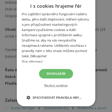
Jednoduchá pravidla a okamžitá zábava.
I s cookies hrajeme fér
Hrát může jedno dítě nebo celá rodina.
Pro zajištění správného fungování našeho
Originální ilustrace zvířátek v pop-artovém stylu.
webu, jeho další zlepšování, měření výkonu
a pro přizpůsobení marketingových
Obsah balení:
pevná herní deska, 54 kartonových dílků (18
kampaní využíváme cookies a další
informace spojené s prohlížením webu.
zvířat rozdělených na 3 části).
Snažíme se, aby na vás nevyskočila
nezajímavá reklama. Udělením souhlasu s
Vyrobeno z papíru a kartonu s certifikací FSC. Rozměry
pravidly nám v této snaze můžete pomoct
balení: 21,5 × 21,5 × 4 cm.
také. Děkujeme!
Více informací
Řada didaktických her Eduludo
se pyšní oceněním v anketě
SOUHLASÍM
Dobrá hračka 2025, kde získala 2. místo v kategorii
Předškoláci 🥈.
Nechci cookies
SPECIFIKOVAT PRAVIDLA HRY…
Zařazeno v kategoriích
Hračky dle typu
Společenské hry
Didaktické a slovní
NEZBYTNĚ NUTNÉ COOKIES