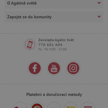
O Agátině světě
Zapojte se do komunity
Zavolejte Agátin Svět
770 601 604
_sp_ses.f442
www.agatinsvet.cz
Po - Pá 9:00 - 15:00
featureFlagIdentifier
www.agatinsvet.cz
_lb
.agatinsvet.cz
p
_pinterest_ct_ua
Pinterest Inc.
.ct.pinterest.com
Platební a doručovací metody