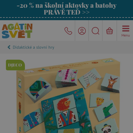
-20 % na školní aktovky a batohy
PRÁVĚ TEĎ >>
Menu
Didaktické a slovní hry
DJECO