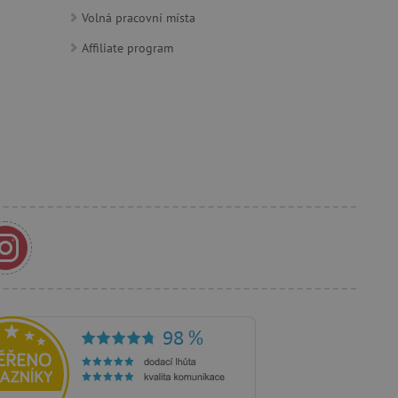
Volná pracovní místa
Affiliate program
e Docs zajištěním
k návštěvníci používají
ových stránkách.
om, jak si webové stránky
odkud pocházejí, a
mi k optimalizaci
ování personalizovaných
vu relace.
azení vhodné reklamy.
stránkách.
ledování uživatelských
bsahu webových stránek
žeb a obsahu. Může
 uživatelů a preferencích
amních a marketingových
á k řízení uživatelských
 k zapamatování volby
rsonalizovaných funkcí.
je jednoznačně přiřazené
tele a shromažďuje údaje o
mohou být odeslána k