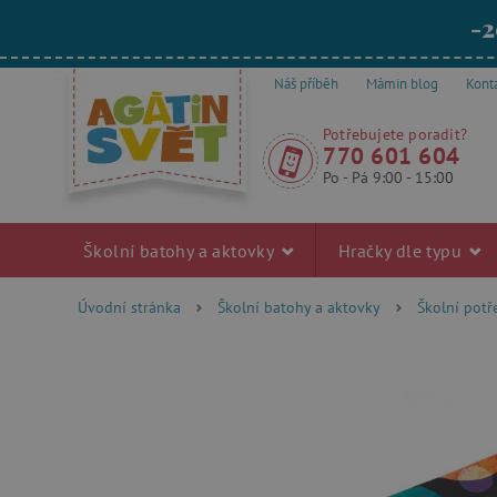
-2
Náš příběh
Mámin blog
Kont
Potřebujete poradit?
770 601 604
Po - Pá 9:00 - 15:00
Školní batohy a aktovky
Hračky dle typu
Úvodní stránka
Školní batohy a aktovky
Školní pot