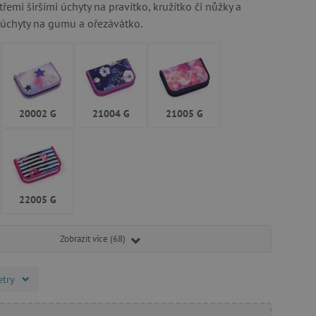
 třemi širšími úchyty na pravítko, kružítko či nůžky a
úchyty na gumu a ořezávátko.
20002 G
21004 G
21005 G
22005 G
Zobrazit více (68)
etry