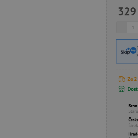
329
-
Za 2
Dost
Brno
Star
Česk
Širo
Hrad