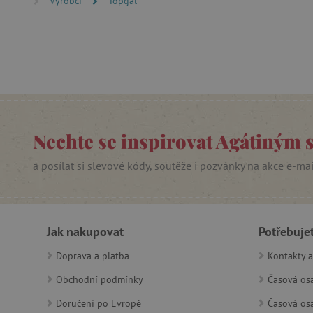
Výrobci
Topgal
lastVisitedProduct
__cf_bm
_sp_ses.f442
featureFlagIdentifier
_lb
Nechte se inspirovat Agátiným 
_pinterest_ct_ua
a posílat si slevové kódy, soutěže i pozvánky na akce e-ma
AWSALBCORS
_sp_id.f442
Jak nakupovat
Potřebuje
Doprava a platba
Kontakty a
featureFlagCheckoutExpe
udid
Obchodní podmínky
Časová osa
Doručení po Evropě
Časová osa