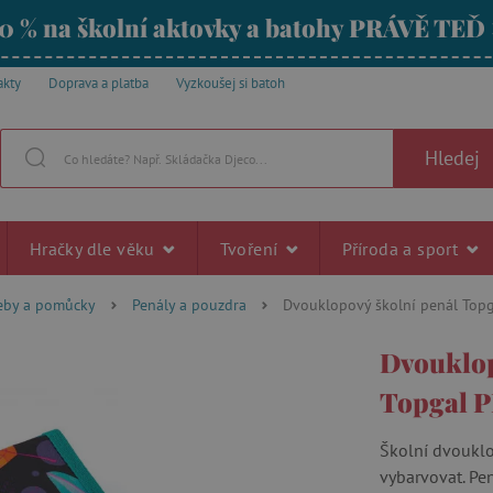
0 % na školní aktovky a batohy PRÁVĚ TEĎ
akty
Doprava a platba
Vyzkoušej si batoh
Hledej
Hračky dle věku
Tvoření
Příroda a sport
řeby a pomůcky
Penály a pouzdra
Dvouklopový školní penál Top
Dvouklop
Topgal 
Školní dvouklo
vybarvovat. Pe