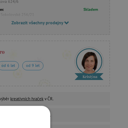
lova 624/6
rec
Skladem
 Sokolovské 256/21
Zobrazit všechny prodejny
ro
od 6 let
od 9 let
Kristýna
 výběr
kreativních hraček
v ČR.
ní nezávadnost
všech hraček.