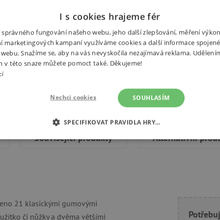
Poštovn
I s cookies hrajeme fér
ní správného fungování našeho webu, jeho další zlepšování, měření výko
í marketingových kampaní využíváme cookies a další informace spojené
P
 webu. Snažíme se, aby na vás nevyskočila nezajímavá reklama. Udělení
m v této snaze můžete pomoct také. Děkujeme!
U
cí
Ž
z
Nechci cookies
SOUHLASÍM
SPECIFIKOVAT PRAVIDLA HRY…
Související produkty
Alternativní prod
É COOKIES
ANALYTICKÉ COOKIES
MARKETINGOVÉ C
RY
eno 21 klasickými gumovými
Potřebuj
tně nutné cookies
Analytické cookies
Marketingové cookies
Funkční s
kružítko či nůžky a dvěma většími