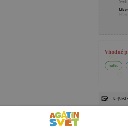
Šveh
Libe
Nám.
Vhodné p
holku
Nejširší
Zdravot