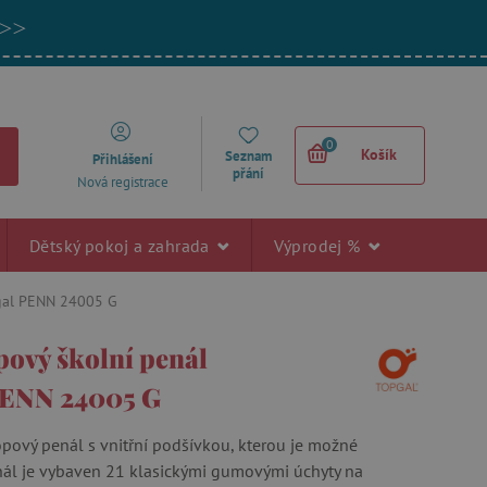
 >>
0
Košík
Seznam
Přihlášení
přání
Nová registrace
Dětský pokoj a zahrada
Výprodej %
gal PENN 24005 G
ový školní penál
PENN 24005 G
pový penál s vnitřní podšívkou, kterou je možné
nál je vybaven 21 klasickými gumovými úchyty na