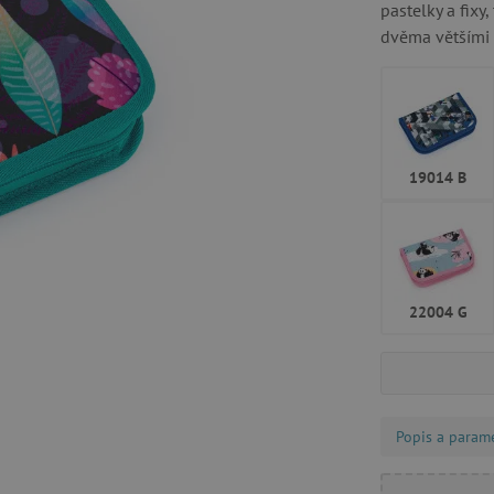
pastelky a fixy,
dvěma většími 
19014 B
22004 G
Popis a param