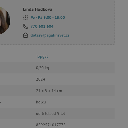
 účtu. Webové stránky nelze
Linda Hodková
Po - Pá 9:00 - 15:00
770 601 604
ozlišení mezi lidmi a
dotazy@agatinsvet.cz
by bylo možné podávat
ebových stránek.
ukládání souhlasu
ookies na webových
Topgal
právními požadavky na
ie cookies.
0,20 kg
ukládání souhlasu
 stránkách.
2024
a Cookie-Script.com k
se soubory cookie
 cookie Cookie-Script.com
21 x 5 x 14 cm
o
ný k udržování proměnných
holku
od 6 let, od 9 let
ozlišení mezi lidmi a
by bylo možné podávat
ebových stránek.
8592571017775