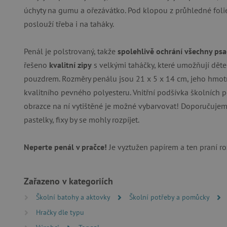
úchyty na gumu a ořezávátko. Pod klopou z průhledné foli
Nezbytně nutné soubory cook
bez nezbytně nutných soubo
poslouží třeba i na taháky.
Název
Penál je polstrovaný, takže
spolehlivě ochrání všechny psa
__cf_bm
řešeno
kvalitní zipy
s velkými taháčky, které umožňují dě
pouzdrem. Rozměry penálu jsou 21 x 5 x 14 cm, jeho hmotno
_lb_ccc
kvalitního pevného polyesteru. Vnitřní podšívka školních p
obrazce na ní vytištěné je možné vybarvovat! Doporučujem
pastelky, fixy by se mohly rozpíjet.
cjConsent
Google Priv
CookieScriptConsent
Neperte penál v pračce!
Je vyztužen papírem a ten praní r
Zařazeno v kategoriích
PHPSESSID
Školní batohy a aktovky
Školní potřeby a pomůcky
__cf_bm
Hračky dle typu