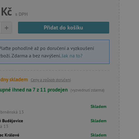
 Kč
s DPH
+
Přidat do košíku
Plaťte pohodlně až po doručení a vyzkoušení
zboží. Zdarma a bez navýšení.
Jak na to?
 dny skladem
Ceny a způsob doručení
upné ihned na 7 z 11 prodejen
(vyzvednutí zdarma)
Skladem
obrněnská 13
é Budějovice
Skladem
ká 13
ec Králové
Skladem