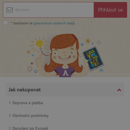
Nezbytně nutné soubory cookie umožňují
základní funkce webových stránek, jako je
Přihlásit se
přihlášení uživatele a správa účtu. Webové
stránky nelze bez nezbytně nutných souborů
cookie správně používat.
*
Souhlasím se
zpracováním osobních údajů
.
Provider
/
Název
Doména
__cf_bm
Cloudflare Inc.
.vimeo.com
Jak nakupovat
Doprava a platba
_lb_ccc
.agatinsvet.cz
Obchodní podmínky
Google Privacy Policy
Doručení po Evropě