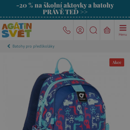
-20 % na školní aktovky a batohy
PRÁVĚ TEĎ >>
Menu
Batohy pro předškoláky
Akce