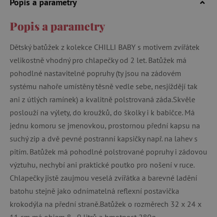
Popis a parametry
Popis a parametry
Dětský batůžek z kolekce CHILLI BABY s motivem zvířátek
velikostně vhodný pro chlapečky od 2 let. Batůžek má
pohodlné nastavitelné popruhy (ty jsou na zádovém
systému nahoře umístěny těsně vedle sebe, nesjíždějí tak
ani z útlých ramínek) a kvalitně polstrovaná záda.Skvěle
poslouží na výlety, do kroužků, do školky i k babičce. Má
jednu komoru se jmenovkou, prostornou přední kapsu na
suchý zip a dvě pevné postranní kapsičky např. na lahev s
pitím. Batůžek má pohodlné polstrované popruhy i zádovou
výztuhu, nechybí ani praktické poutko pro nošení v ruce.
Chlapečky jistě zaujmou veselá zvířátka a barevné ladění
batohu stejně jako odnímatelná reflexní postavička
krokodýla na přední straně.Batůžek o rozměrech 32 x 24 x
11 cm má objem 8 - 9 litrů a hmotnost 280g.