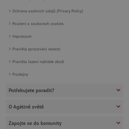
Ochrana osobních údajů (Privacy Policy)
Poučení o souborech cookies
Impressum
Pravidla zpracování recenzí
Pravidla řazení nabídek zboží
cjConsent
.agatinsvet.cz
Prodejny
Potřebujete poradit?
CookieScriptConsent
CookieScript
O Agátině světě
www.agatinsvet.cz
Zapojte se do komunity