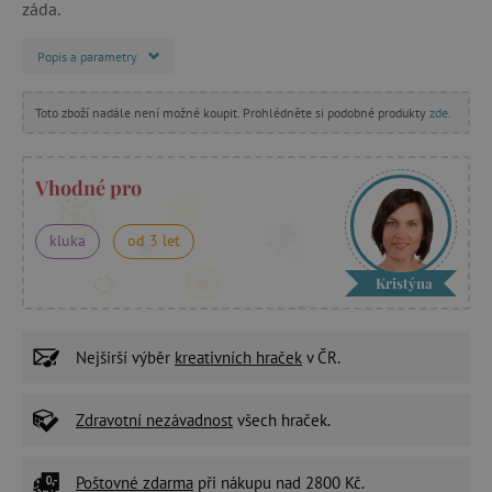
záda.
Popis a parametry
Toto zboží nadále není možné koupit. Prohlédněte si podobné produkty
zde
.
Vhodné pro
kluka
od 3 let
Kristýna
Nejširší výběr
kreativních hraček
v ČR.
Zdravotní nezávadnost
všech hraček.
Poštovné zdarma
při nákupu nad 2800 Kč.