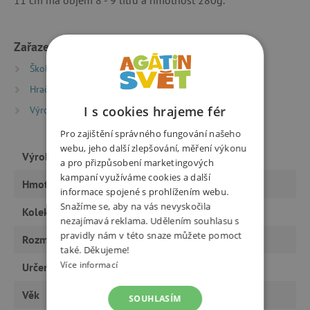
Zařazeno v kategoriích
Školní batohy a aktovky
Batohy pro předškoláky
Hračky dle typu
I s cookies hrajeme fér
Výrobci
Topgal
Pro zajištění správného fungování našeho
webu, jeho další zlepšování, měření výkonu
Výrobce
Topgal
a pro přizpůsobení marketingových
kampaní využíváme cookies a další
Hmotnost
0,28 kg
informace spojené s prohlížením webu.
Snažíme se, aby na vás nevyskočila
Kolekce
2015 - 2017
nezajímavá reklama. Udělením souhlasu s
pravidly nám v této snaze můžete pomoct
Rozměry
32 x 24 x 11 cm
také. Děkujeme!
Více informací
Určeno pro
kluka
Věk
od 3 let
SOUHLASÍM