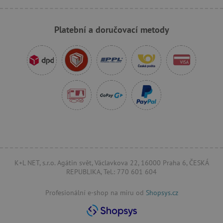
Platební a doručovací metody
_sp_id.f442
www.agatinsvet.cz
featureFlagCheckoutExperimentVariant
www.agatinsvet.cz
udid
.agatinsvet.cz
K+L NET, s.r.o. Agátin svět, Václavkova 22, 16000 Praha 6, ČESKÁ
REPUBLIKA, Tel.: 770 601 604
Profesionální e-shop na míru od
Shopsys.cz
product_filter_remember
www.agatinsvet.cz