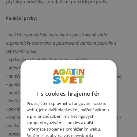
plyšáky a přívěšky jsou dalšími praktickými prvky.
Funkční prvky:
- měkká ergonomicky tvarovaná vypolstrovaná záda-
ergonomicky tvarované a polstrované ramenní popruhy s
reflexními prvky
- výškově nastavitelný hrudní pás s přezkou
- přední kapsa s reflexním prvkem
- na přední straně batohu reflexní logo a další reflexní prvky
- gumová poutka pro pověšení přívěsků, plyšáků atd.
- poutko na zavěšení
I s cookies hrajeme fér
- kryté kvalitní zipy, pro děti jsou snadno obsluhovatelné
Pro zajištění správného fungování našeho
- pevné dno ochrání před nečistotami a vlhkostí
webu, jeho další zlepšování, měření výkonu
a pro přizpůsobení marketingových
- samostatná vnitřní přihrádka na převlečení nebo plyšovou
kampaní využíváme cookies a další
hračku
informace spojené s prohlížením webu.
- prostor pro jmenovku uvnitř batohu
Snažíme se, aby na vás nevyskočila