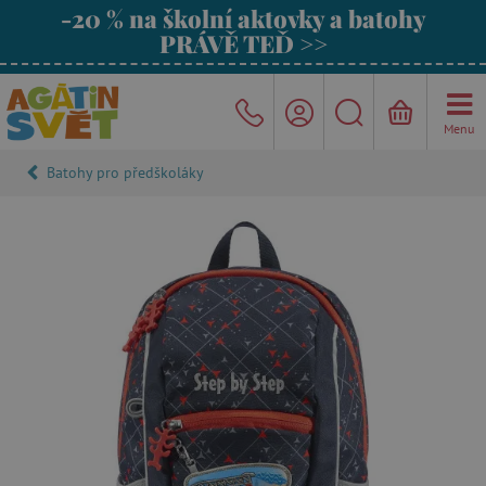
-20 % na školní aktovky a batohy
PRÁVĚ TEĎ >>
Menu
Batohy pro předškoláky