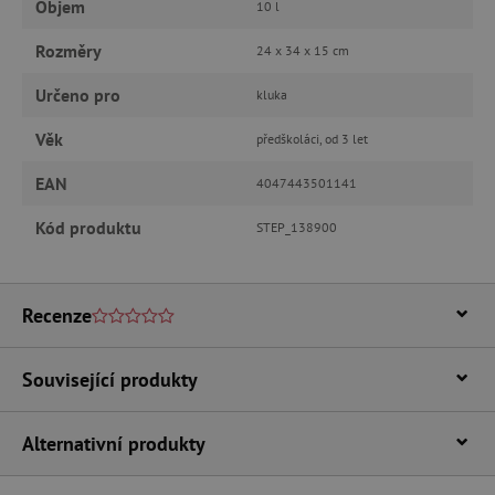
Objem
10 l
Rozměry
24 x 34 x 15 cm
_lb_ccc
.agatinsvet.cz
Určeno pro
kluka
Věk
předškoláci, od 3 let
Google Privacy Policy
EAN
4047443501141
Kód produktu
STEP_138900
Recenze
Související produkty
cjConsent
.agatinsvet.cz
Alternativní produkty