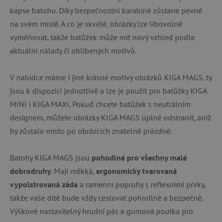
kapse batohu. Díky bezpečnostní karabině zůstane pevně
na svém místě. A co je skvělé, obrázky lze libovolně
vyměňovat, takže batůžek může mít nový vzhled podle
aktuální nálady či oblíbených motivů.
V nabídce máme i jiné krásné motivy obrázků KIGA MAGS, ty
jsou k dispozici jednotlivě a lze je použít pro batůžky KIGA
MINI i KIGA MAXI. Pokud chcete batůžek s neutrálním
designem, můžete obrázky KIGA MAGS úplně odstranit, aniž
by zůstalo místo po obrázcích znatelně prázdné.
Batohy KIGA MAGS jsou
pohodlné pro všechny malé
dobrodruhy
. Mají měkká,
ergonomicky tvarovaná
vypolstrovaná záda
a ramenní popruhy s reflexními prvky,
takže vaše dítě bude vždy cestovat pohodlně a bezpečně.
Výškově nastavitelný hrudní pás a gumová poutka pro