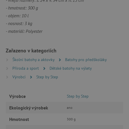
- hmotnost: 300 g
- objem: 10 l
Nezbytně nutné cookies
- nosnost: 3 kg
Analytické cookies
Marketingové cookies
- materiál: Polyester
Funkční soubory
Nezbytně nutné soubory cookie umožňují
základní funkce webových stránek, jako je
Zařazeno v kategoriích
přihlášení uživatele a správa účtu. Webové
stránky nelze bez nezbytně nutných souborů
Školní batohy a aktovky
Batohy pro předškoláky
cookie správně používat.
Příroda a sport
Dětské batohy na výlety
Provider
/
Název
Doména
Výrobci
Step by Step
__cf_bm
Cloudflare Inc.
.vimeo.com
Výrobce
Step by Step
Ekologický výrobek
ano
Hmotnost
300 g