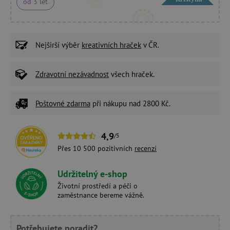
od 3 let
Nejširší výběr
kreativních hraček
v ČR.
Zdravotní nezávadnost
všech hraček.
Poštovné zdarma
při nákupu nad 2800 Kč.
4,9
/5
Přes 10 500 pozitivních
recenzí
Udržitelný e-shop
Životní prostředí a péči o
zaměstnance bereme vážně.
Potřebujete poradit?