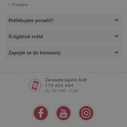
Prodejny
_sp_ses.f442
www.agatinsvet.cz
featureFlagIdentifier
www.agatinsvet.cz
Potřebujete poradit?
_lb
.agatinsvet.cz
p
O Agátině světě
Zapojte se do komunity
_pinterest_ct_ua
Pinterest Inc.
.ct.pinterest.com
Zavolejte Agátin Svět
AWSALBCORS
Amazon.com Inc.
770 601 604
www.pages06.net
Po - Pá 9:00 - 15:00