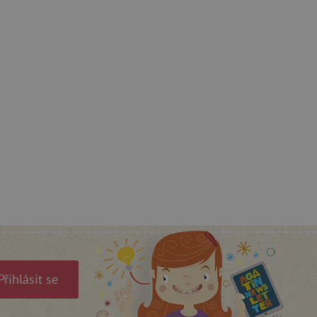
ozlišení mezi lidmi a
by bylo možné podávat
ebových stránek.
ozlišení mezi lidmi a
by bylo možné podávat
ebových stránek.
m zajišťuje hledání na
e vztahu k Pinterest
s případy použití CORS po
lší soubory cookie
í lepivosti založených na
).
Přihlásit se