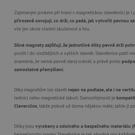
Zajímavým prvkem při hraní s magnetickou stavebnicí je i p
přirozeně osvojují, co drží, co padá, jak vytvořit pevnou z
Nezby
vše jen skrze vlastní zkušenost a hru.
Nezbytně nutné soubory cook
bez nezbytně nutných soubo
Silné magnety zajišťují, že jednotlivé dílky pevně drží po
Název
pustit i do složitějších a vyšších staveb. Stavebnice patří 
znamená, že nemá pevně daný scénář, a právě proto
podpor
__cf_bm
samostatné přemýšlení.
_lb_ccc
Díky magnetům lze stavět
nejen na podlaze, ale i na verti
lednici nebo magnetické tabuli. Samozřejmostí je
kompatib
cjConsent
Cleverclixx
, takže pokud už doma nějakou máte, tahle ji p
Google Priv
CookieScriptConsent
Dílky jsou
vyrobeny z odolného a bezpečného materiálu 
bezpečnostní normy. Stavebnice je tak vhodná pro každoden
PHPSESSID