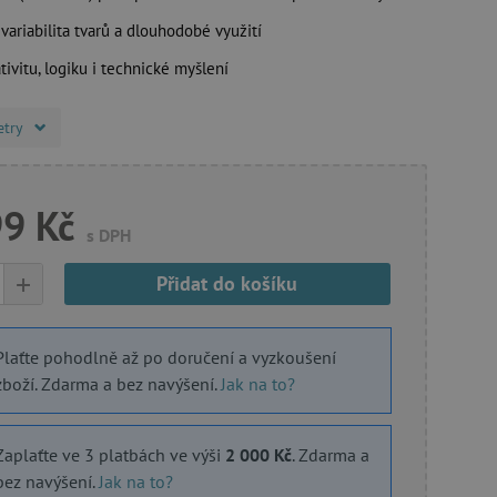
variabilita tvarů a dlouhodobé využití
ativitu, logiku i technické myšlení
etry
99 Kč
s DPH
+
Přidat do košíku
Plaťte pohodlně až po doručení a vyzkoušení
zboží. Zdarma a bez navýšení.
Jak na to?
Zaplaťte ve 3 platbách ve výši
2 000 Kč
. Zdarma a
bez navýšení.
Jak na to?