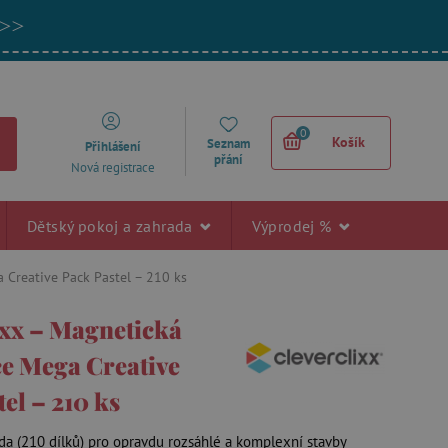
 >>
0
Košík
Seznam
Přihlášení
přání
Nová registrace
Dětský pokoj a zahrada
Výprodej %
 Creative Pack Pastel – 210 ks
ixx – Magnetická
ce Mega Creative
el – 210 ks
ada (210 dílků) pro opravdu rozsáhlé a komplexní stavby