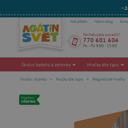
-2
Náš příběh
Mámin blog
Kont
Potřebujete poradit?
770 601 604
Po - Pá 9:00 - 15:00
Školní batohy a aktovky
Hračky dle typu
Úvodní stránka
Hračky dle typu
Magnetické hračky
Doprava
zdarma