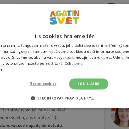
U
Ž
z
I s cookies hrajeme fér
Související produkty
ní správného fungování našeho webu, jeho další zlepšování, měření výko
í marketingových kampaní využíváme cookies a další informace spojené
 webu. Snažíme se, aby na vás nevyskočila nezajímavá reklama. Udělení
m v této snaze můžete pomoct také. Děkujeme!
cí
Nechci cookies
SOUHLASÍM
Potřebuj
 Creative Pack od Cleverclixx je
SPECIFIKOVAT PRAVIDLA HRY…
ách mají děti k dispozici dostatek
í herní světy. Velké množství dílků
É COOKIES
ANALYTICKÉ COOKIES
MARKETINGOVÉ C
ednu stavbu, aby mohly začít
RY
dotahovat své nápady do detailu
.