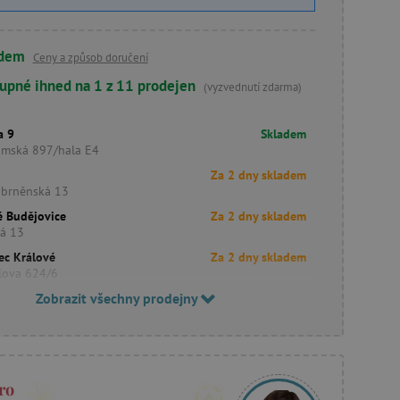
adem
Ceny a způsob doručení
upné ihned na 1 z 11 prodejen
(vyzvednutí zdarma)
a 9
Skladem
imská 897/hala E4
Za 2 dny skladem
obrněnská 13
é Budějovice
Za 2 dny skladem
ká 13
ec Králové
Za 2 dny skladem
lova 624/6
Zobrazit všechny prodejny
ro