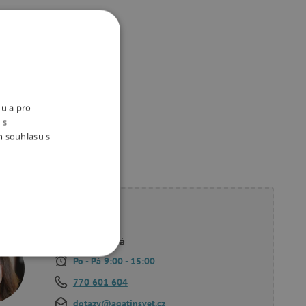
držitelný e-shop
ivotní prostředí a péči o
aměstnance bereme vážně.
nu a pro
 s
m souhlasu s
ete poradit?
Linda Hodková
Po - Pá 9:00 - 15:00
OOKIES
770 601 604
dotazy@agatinsvet.cz