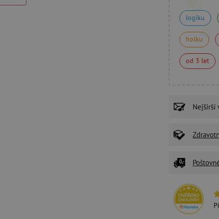
logiku
holku
od 3 let
Nejširší
Zdravot
Poštovn
P