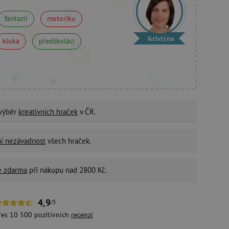
fantazii
motoriku
Kristýna
kluka
předškoláci
 výběr
kreativních hraček
v ČR.
ní nezávadnost
všech hraček.
é zdarma
při nákupu nad 2800 Kč.
4,9
/5
řes 10 500 pozitivních
recenzí