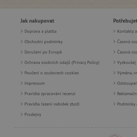
featureFlagCheckoutExpe
udid
Jak nakupovat
Potřebuje
product_filter_remember
Doprava a platba
Kontakty a
Obchodní podmínky
Časová osa
Doručení po Evropě
Časová osa
Provider
Provi
/
Název
Název
Název
Doména
Domé
Ochrana osobních údajů (Privacy Policy)
Vyzkoušej 
S
smc_dyn_item
COMPASS
Google
Googl
.docs.google
.docs.
Poučení o souborech cookies
Výměna, vr
smc_dyn_item_code
Impressum
Odstoupen
_cfuvid
.vimeo.com
_ga_9XW4E0XYJX
.agati
com.silverpop.iMAWebCo
Pravidla zpracování recenzí
Reklamačn
_ga
vuid
Vimeo.com I
Googl
Pravidla řazení nabídek zboží
Podmínky a
tv_UICR
.vimeo.com
.agati
Prodejny
smc_not