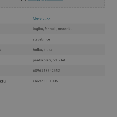
Cleverclixx
oubory
logiku, fantazii, motoriku
 účtu. Webové stránky nelze
stavebnice
o
holku, kluka
ozlišení mezi lidmi a
by bylo možné podávat
předškoláci, od 3 let
ebových stránek.
ukládání souhlasu
6096138342352
ookies na webových
právními požadavky na
ie cookies.
ktu
Clever_CC-1006
ukládání souhlasu
 stránkách.
a Cookie-Script.com k
se soubory cookie
 cookie Cookie-Script.com
ný k udržování proměnných