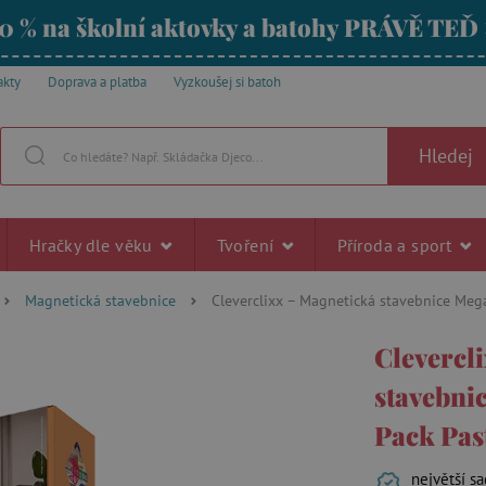
0 % na školní aktovky a batohy PRÁVĚ TEĎ
akty
Doprava a platba
Vyzkoušej si batoh
Hledej
Hračky dle věku
Tvoření
Příroda a sport
Magnetická stavebnice
Cleverclixx – Magnetická stavebnice Mega
Clevercl
stavebni
Pack Past
největší s