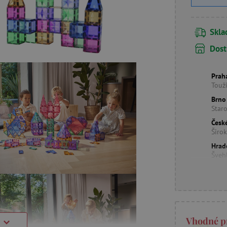
Skl
Dost
Prah
Touž
Brno
Star
Česk
Širo
Hrad
Šveh
Vhodné p