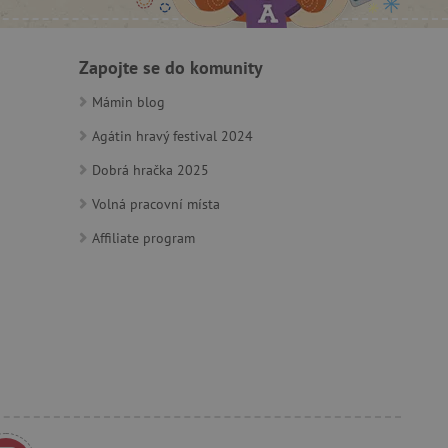
 identifikaci zařízení,
e, aby sledovala používání
Zapojte se do komunity
Mámin blog
Agátin hravý festival 2024
Dobrá hračka 2025
Volná pracovní místa
e Docs zajištěním
k návštěvníci používají
ových stránkách.
om, jak si webové stránky
Affiliate program
odkud pocházejí, a
mi k optimalizaci
ování personalizovaných
vu relace.
azení vhodné reklamy.
stránkách.
ledování uživatelských
bsahu webových stránek
žeb a obsahu. Může
 uživatelů a preferencích
amních a marketingových
á k řízení uživatelských