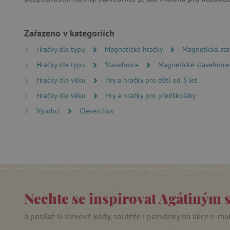
__cf_bm
Zařazeno v kategoriích
Hračky dle typu
Magnetické hračky
Magnetická sta
lastVisitedProduct
Hračky dle typu
Stavebnice
Magnetické stavebnice
__cf_bm
Hračky dle věku
Hry a hračky pro děti od 3 let
Hračky dle věku
Hry a hračky pro předškoláky
_sp_ses.f442
Výrobci
Cleverclixx
featureFlagIdentifier
_lb
_pinterest_ct_ua
AWSALBCORS
Nechte se inspirovat Agátiným 
_sp_id.f442
a posílat si slevové kódy, soutěže i pozvánky na akce e-ma