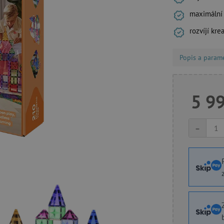
maximální 
rozvíjí kre
Popis a param
5 9
-