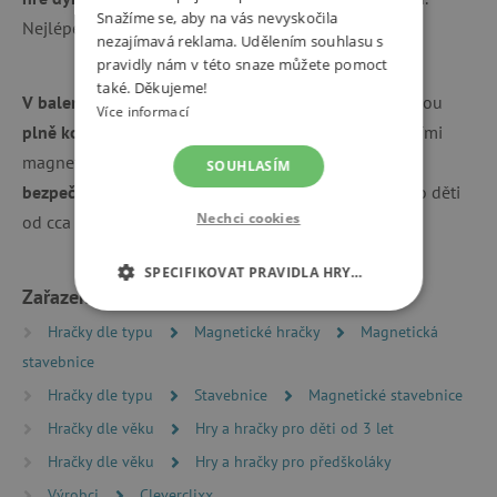
Snažíme se, aby na vás nevyskočila
Nejlépe vyniknou v šeru nebo úplné tmě.
nezajímavá reklama. Udělením souhlasu s
pravidly nám v této snaze můžete pomoct
také. Děkujeme!
V balení najdete 4 kuličky
v různých barvách, které jsou
Více informací
plně kompatibilní se stavebnicemi Cleverclixx
i dalšími
magnetickými systémy. Jsou
vyrobeny z kvalitního a
SOUHLASÍM
bezpečného materiálu (MABS, bez BPA)
a vhodné pro děti
Nechci cookies
od cca 3 let.
SPECIFIKOVAT PRAVIDLA HRY…
Zařazeno v kategoriích
NEZBYTNĚ NUTNÉ COOKIES
Hračky dle typu
Magnetické hračky
Magnetická
stavebnice
ANALYTICKÉ COOKIES
Hračky dle typu
Stavebnice
Magnetické stavebnice
MARKETINGOVÉ COOKIES
Hračky dle věku
Hry a hračky pro děti od 3 let
Hračky dle věku
Hry a hračky pro předškoláky
FUNKČNÍ SOUBORY
Výrobci
Cleverclixx