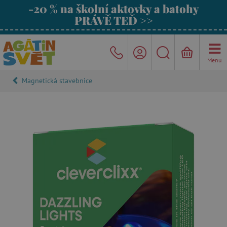
-20 % na školní aktovky a batohy
PRÁVĚ TEĎ >>
Menu
Magnetická stavebnice