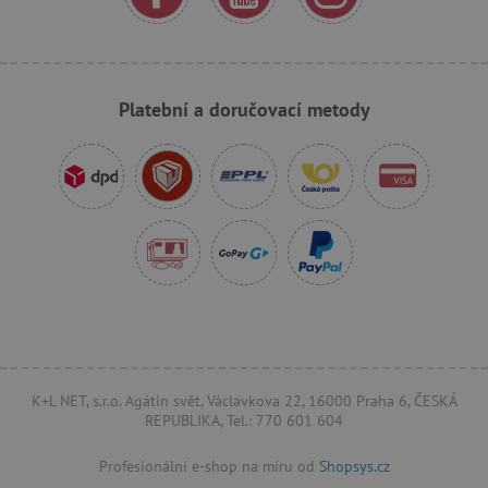
_sp_ses.f442
www.agatinsvet.cz
featureFlagIdentifier
www.agatinsvet.cz
Platební a doručovací metody
_lb
.agatinsvet.cz
p
_pinterest_ct_ua
Pinterest Inc.
.ct.pinterest.com
AWSALBCORS
Amazon.com Inc.
www.pages06.net
K+L NET, s.r.o. Agátin svět, Václavkova 22, 16000 Praha 6, ČESKÁ
REPUBLIKA, Tel.: 770 601 604
Profesionální e-shop na míru od
Shopsys.cz