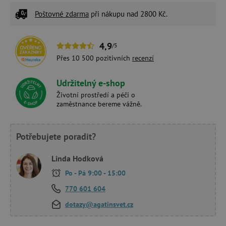
Poštovné zdarma
při nákupu nad 2800 Kč.
4,9
/5
Přes 10 500 pozitivních
recenzí
Udržitelný e-shop
Životní prostředí a péči o
zaměstnance bereme vážně.
Potřebujete poradit?
Linda Hodková
Po - Pá 9:00 - 15:00
770 601 604
dotazy@agatinsvet.cz