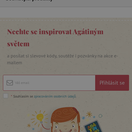
_lb_ccc
.agatinsvet.cz
Nechte se inspirovat Agátiným
světem
Google Privacy Policy
a posílat si slevové kódy, soutěže i pozvánky na akce e-
mailem
Přihlásit se
*
Souhlasím se
zpracováním osobních údajů
.
cjConsent
.agatinsvet.cz