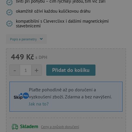
svítí při pohybu – čím rychleji jedou, tím víc září
okamžitě oživí každou kuličkovou dráhu
kompatibilní s Cleverclixx i dalšími magnetickými
stavebnicemi
Popis a parametry
449 Kč
s DPH
-
+
Přidat do košíku
Plaťte pohodlně až po doručení a
vyzkoušení zboží. Zdarma a bez navýšení.
Jak na to?
Skladem
Ceny a způsob doručení