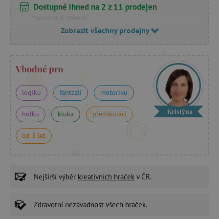
Dostupné ihned na 2 z 11 prodejen
(vyzvednutí zdarma)
Zobrazit všechny prodejny
Vhodné pro
logiku
fantazii
motoriku
Kristýna
holku
kluka
předškoláci
od 3 let
Nejširší výběr
kreativních hraček
v ČR.
Zdravotní nezávadnost
všech hraček.