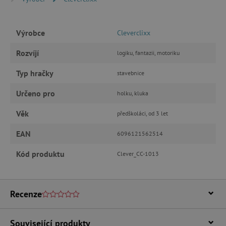
Výrobce
Cleverclixx
Nezbytně nutné cookies
Rozvíjí
Analytické cookies
Marketingové cookies
logiku, fantazii, motoriku
Funkční soubory
Typ hračky
stavebnice
Nezbytně nutné soubory cookie umožňují
Určeno pro
základní funkce webových stránek, jako je
holku, kluka
přihlášení uživatele a správa účtu. Webové
stránky nelze bez nezbytně nutných souborů
Věk
předškoláci, od 3 let
cookie správně používat.
EAN
Provider
/
6096121562514
Název
Doména
Kód produktu
Clever_CC-1013
__cf_bm
Cloudflare Inc.
.vimeo.com
Recenze
Související produkty