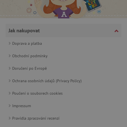
CookieScriptConsent
CookieScript
www.agatinsvet.cz
Jak nakupovat
Doprava a platba
Obchodní podmínky
Doručení po Evropě
Ochrana osobních údajů (Privacy Policy)
Poučení o souborech cookies
PHPSESSID
PHP.net
p
www.agatinsvet.cz
Impressum
Pravidla zpracování recenzí