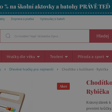
0 % na školní aktovky a batohy PRÁVĚ TEĎ
akty
Doprava a platba
Vyzkoušej si batoh
Hledej
Hračky dle věku
Tvoření
Příroda a sport
y
Dřevěné hračky pro nejmenší
Chodítko s kuličkami - Rybička
Chodítko
Akce
Rybička
Krásný dárek k
prvními krůčky