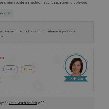
i se s ním rychle a snadno naučí bezpečnému pohybu.
etry
 nadále není možné koupit. Prohlédněte si podobné
de
.
ro
holku
kluka
Kristýna
 výběr
kreativních hraček
v ČR.