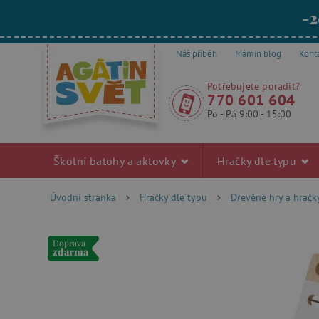
-2
Náš příběh
Mámin blog
Kont
Potřebujete poradit?
770 601 604
Po - Pá 9:00 - 15:00
Školní batohy a aktovky
Hračky dle typu
Úvodní stránka
Hračky dle typu
Dřevěné hry a hračk
Doprava
zdarma