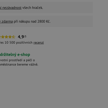
ní nezávadnost
všech hraček.
é zdarma
při nákupu nad 2800 Kč.
4,9
/5
řes 10 500 pozitivních
recenzí
držitelný e-shop
ivotní prostředí a péči o
aměstnance bereme vážně.