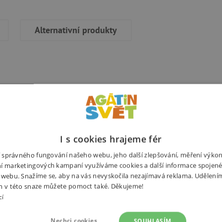
Alternativní produkty
ťátka při prvních krůčcích.
Potřebuj
s ním rychle a snadno naučí
I s cookies hrajeme fér
ti a také nastavitelný pojezd
ní správného fungování našeho webu, jeho další zlepšování, měření výko
uálních schopností dítěte. Při
í marketingových kampaní využíváme cookies a další informace spojené
tko neujíždělo a mělo pevnou
 webu. Snažíme se, aby na vás nevyskočila nezajímavá reklama. Udělení
m v této snaze můžete pomoct také. Děkujeme!
povolí, aby se dítě mohlo s
cí
Rozměry
Nechci cookies
SOUHLASÍM