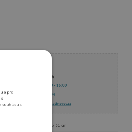
ete poradit?
Linda Hodková
Po - Pá 9:00 - 15:00
nu a pro
770 601 604
 s
dotazy@agatinsvet.cz
m souhlasu s
45 x 45 x 31 cm