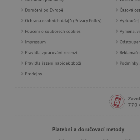
_pinterest_ct_ua
Doručení po Evropě
Časová osa
AWSALBCORS
Ochrana osobních údajů (Privacy Policy)
Vyzkoušej 
Poučení o souborech cookies
Výměna, vr
_sp_id.f442
Impressum
Odstoupen
Pravidla zpracování recenzí
featureFlagCheckoutExpe
Reklamačn
udid
Pravidla řazení nabídek zboží
Podmínky a
Prodejny
product_filter_remember
Zavol
Provider
Provi
/
770 
Název
Název
Název
Doména
Domé
S
smc_dyn_item
COMPASS
Google
Googl
.docs.google
.docs.
Platební a doručovací metody
smc_dyn_item_code
_cfuvid
.vimeo.com
_ga_9XW4E0XYJX
.agati