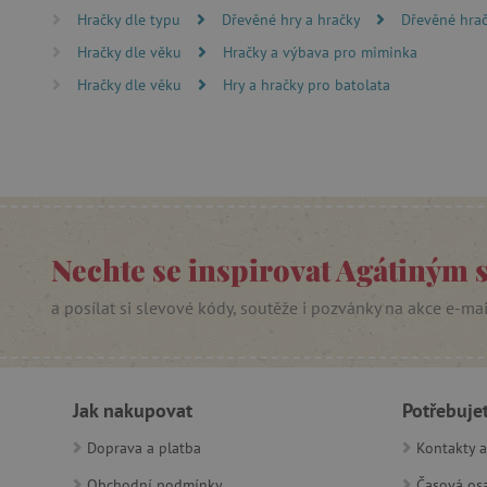
Hračky dle typu
Dřevěné hry a hračky
Dřevěné hrač
cjConsent
Hračky dle věku
Hračky a výbava pro miminka
Hračky dle věku
Hry a hračky pro batolata
Google Priv
CookieScriptConsent
PHPSESSID
__cf_bm
Nechte se inspirovat Agátiným 
lastVisitedProduct
a posílat si slevové kódy, soutěže i pozvánky na akce e-ma
__cf_bm
_sp_ses.f442
Jak nakupovat
Potřebuje
featureFlagIdentifier
Doprava a platba
Kontakty a
_lb
Obchodní podmínky
Časová osa