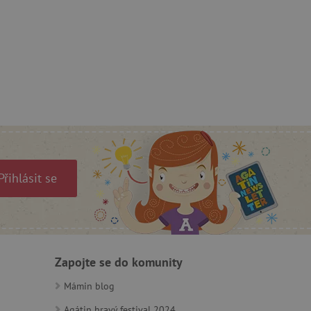
ie cookies.
ukládání souhlasu
 stránkách.
a Cookie-Script.com k
se soubory cookie
 cookie Cookie-Script.com
ný k udržování proměnných
ozlišení mezi lidmi a
by bylo možné podávat
ebových stránek.
Přihlásit se
ozlišení mezi lidmi a
by bylo možné podávat
ebových stránek.
Zapojte se do komunity
Mámin blog
m zajišťuje hledání na
Agátin hravý festival 2024