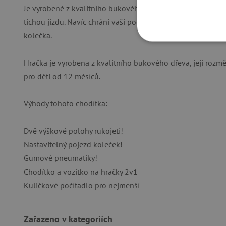
Je vyrobené z kvalitního bukového dřeva a má gumové pneu
tichou jízdu. Navíc chrání vaši podlahu před poškrábáním,
kolečka.
NEZBYTNĚ NUTN
Hračka je vyrobena z kvalitního bukového dřeva, její rozmě
FUNKČNÍ SOUBO
pro děti od 12 měsíců.
Výhody tohoto chodítka:
Nezby
Dvě výškové polohy rukojeti!
Nezbytně nutné soubory cook
Nastavitelný pojezd koleček!
bez nezbytně nutných soubo
Gumové pneumatiky!
Název
Chodítko a vozítko na hračky 2v1
__cf_bm
Kuličkové počítadlo pro nejmenší
_lb_ccc
Zařazeno v kategoriích