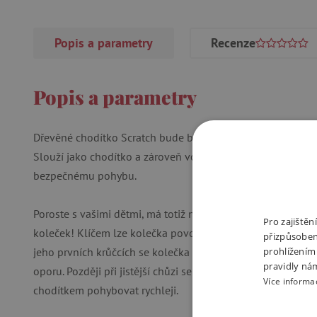
Popis a parametry
Recenze
Popis a parametry
Dřevěné chodítko Scratch bude bezpečnou oporou vašeho dě
Slouží jako chodítko a zároveň vozítko na hračky. Děti se 
bezpečnému pohybu.
Poroste s vašimi dětmi, má totiž nastavitelnou výšku rukoje
Pro zajiště
koleček! Klíčem lze kolečka povolit nebo dotáhnout dle akt
přizpůsoben
jeho prvních krůčcích se kolečka dotáhnou, aby mu chodí
prohlížením
pravidly ná
oporu. Později při jistější chůzi se naopak tlak na kolečka 
Více informa
chodítkem pohybovat rychleji.