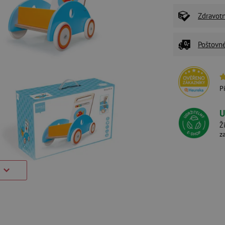
Zdravot
Poštovn
P
U
Ž
z