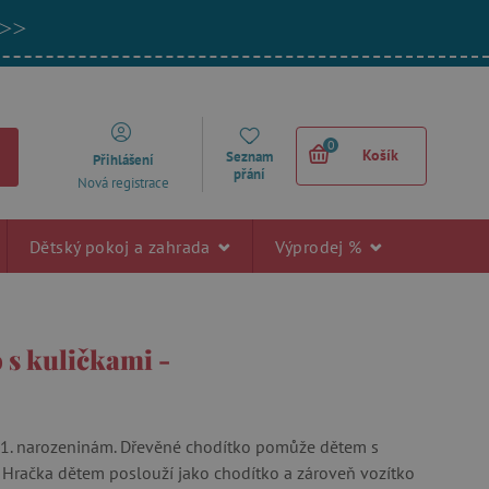
 >>
0
Košík
Seznam
Přihlášení
přání
Nová registrace
Dětský pokoj a zahrada
Výprodej %
 s kuličkami -
 1. narozeninám. Dřevěné chodítko pomůže dětem s
. Hračka dětem poslouží jako chodítko a zároveň vozítko