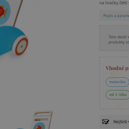
na hračky. Dět
Popis a param
Toto zboží
produkty
z
Vhodné p
motoriku
od 1 roku
Nejširší