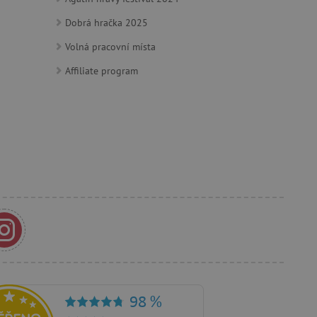
e vztahu k Pinterest
Dobrá hračka 2025
s případy použití CORS po
Volná pracovní místa
lší soubory cookie
í lepivosti založených na
).
Affiliate program
 identifikaci zařízení,
e, aby sledovala používání
e Docs zajištěním
k návštěvníci používají
ových stránkách.
om, jak si webové stránky
odkud pocházejí, a
mi k optimalizaci
ování personalizovaných
vu relace.