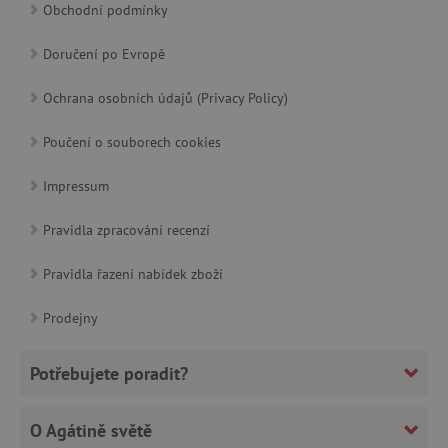
Obchodní podmínky
Doručení po Evropě
cjConsent
.agatinsvet.cz
Ochrana osobních údajů (Privacy Policy)
Poučení o souborech cookies
Impressum
CookieScriptConsent
CookieScript
www.agatinsvet.cz
Pravidla zpracování recenzí
Pravidla řazení nabídek zboží
Prodejny
Potřebujete poradit?
O Agátině světě