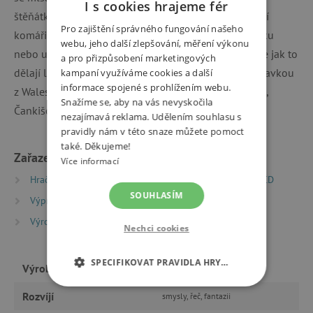
I s cookies hrajeme fér
štěňátka, slaví se narozeniny, dozvíte se koho otravují
Pro zajištění správného fungování našeho
komáři, co žere pračka, kdo zasednul na louce kobylku
webu, jeho další zlepšování, měření výkonu
nebo usnul u počítače, rapuje se s tučňáky, dozvíte se jak to
a pro přizpůsobení marketingových
dělají lidé z národa Čanki a na závěr usnete s ukolébavkou
kampaní využíváme cookies a další
informace spojené s prohlížením webu.
z Walesu. Triu 3B vypomohli na albu Jablkoň, Radůza,
Snažíme se, aby na vás nevyskočila
Čankišou, Tata bojs, Žamboši, Hm..., a řada dalších.
nezajímavá reklama. Udělením souhlasu s
pravidly nám v této snaze můžete pomoct
také. Děkujeme!
Zařazeno v kategoriích
Více informací
Hračky dle typu
Knihy
Dětské audioknihy a CD
SOUHLASÍM
Výprodej %
Výrobci
Indies Scope
Nechci cookies
SPECIFIKOVAT PRAVIDLA HRY…
Výrobce
Indies Scope
NEZBYTNĚ NUTNÉ COOKIES
Rozvíjí
smysly, řeč, fantazii