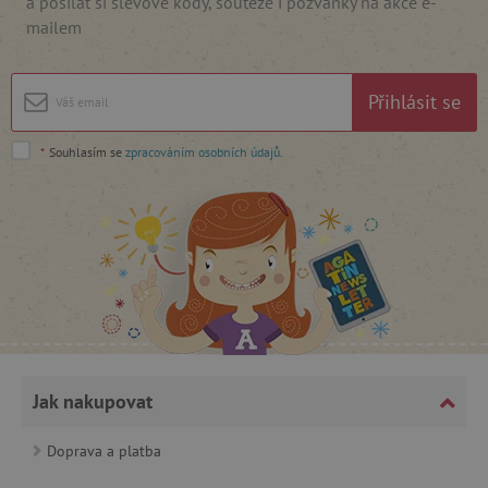
a posílat si slevové kódy, soutěže i pozvánky na akce e-
.vimeo.com
mailem
Přihlásit se
*
Souhlasím se
zpracováním osobních údajů
.
_lb_ccc
.agatinsvet.cz
Google Privacy Policy
Jak nakupovat
Doprava a platba