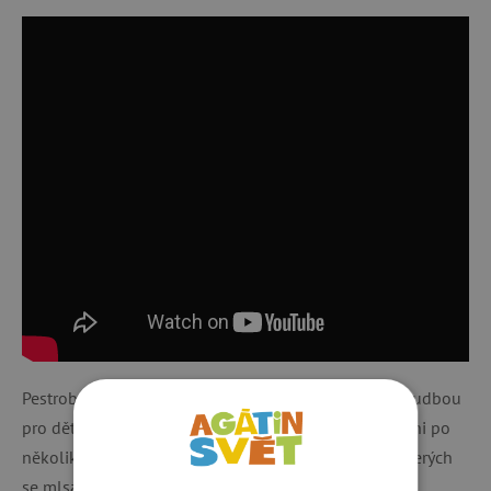
Pestrobarevné album Bongo BonBoniéra s kvalitní hudbou
pro děti a jejich rodiče, se rozhodně neoposlouchá ani po
několikáté. Album obsahuje sedmnáct skladeb, ve kterých
se mlsá čokoláda, cestuje po celém světě, hledají se