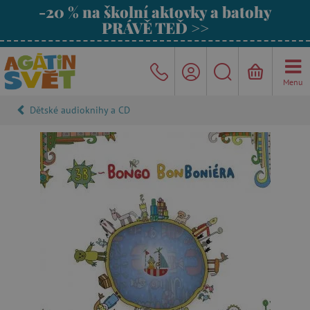
-20 % na školní aktovky a batohy
PRÁVĚ TEĎ >>
Menu
Dětské audioknihy a CD