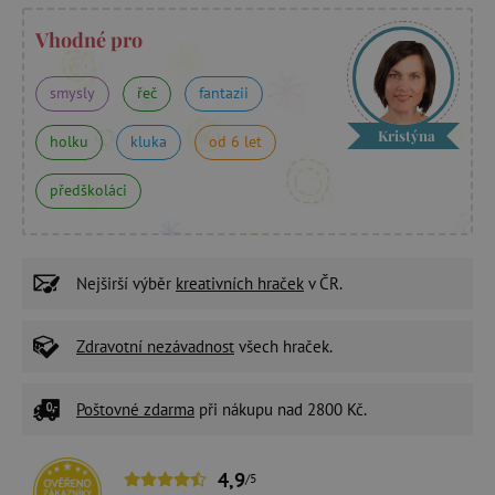
Vhodné pro
smysly
řeč
fantazii
Kristýna
holku
kluka
od 6 let
předškoláci
Nejširší výběr
kreativních hraček
v ČR.
Zdravotní nezávadnost
všech hraček.
Poštovné zdarma
při nákupu nad 2800 Kč.
4,9
/5