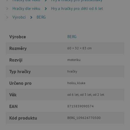
MARKETINGOVÉ COOKIES
Hračky dle věku
Hry a hračky pro děti od 6 let
Výrobci
BERG
FUNKČNÍ SOUBORY
Výrobce
BERG
Nezbytně nutné cookies
Rozměry
60 × 32 × 83 cm
Analytické cookies
Marketingové cookies
Rozvíjí
motoriku
Funkční soubory
Typ hračky
hračky
Nezbytně nutné soubory cookie umožňují
základní funkce webových stránek, jako je
přihlášení uživatele a správa účtu. Webové
Určeno pro
holku, kluka
stránky nelze bez nezbytně nutných souborů
cookie správně používat.
Věk
od 6 let, od 3 let, od 2 let
Provider
/
Název
Doména
EAN
8715839090574
__cf_bm
Cloudflare Inc.
.vimeo.com
Kód produktu
BERG_109624770500