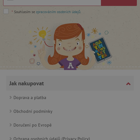
cjConsent
.agatinsvet.cz
*
Souhlasím se
zpracováním osobních údajů
.
CookieScriptConsent
CookieScript
www.agatinsvet.cz
Jak nakupovat
Doprava a platba
Obchodní podmínky
Doručení po Evropě
PHPSESSID
PHP.net
p
www.agatinsvet.cz
Ochrana osobních údajů (Privacy Policy)