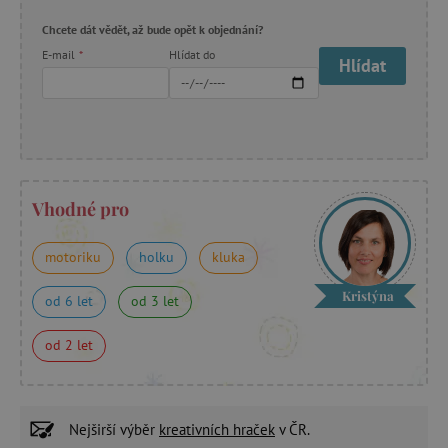
Chcete dát vědět, až bude opět k objednání?
E-mail
*
Hlídat do
Hlídat
Vhodné pro
motoriku
holku
kluka
Kristýna
od 6 let
od 3 let
od 2 let
Nejširší výběr
kreativních hraček
v ČR.