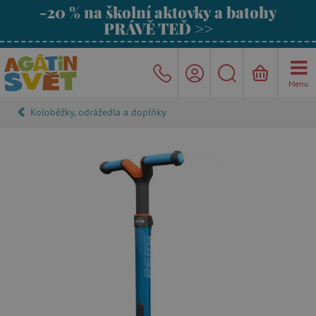
-20 % na školní aktovky a batohy
PRÁVĚ TEĎ >>
Menu
Koloběžky, odrážedla a doplňky