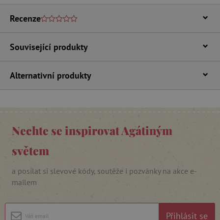
Recenze
Související produkty
Alternativní produkty
_lb_ccc
.agatinsvet.cz
Google Privacy Policy
Nechte se inspirovat Agátiným
světem
a posílat si slevové kódy, soutěže i pozvánky na akce e-
mailem
Přihlásit se