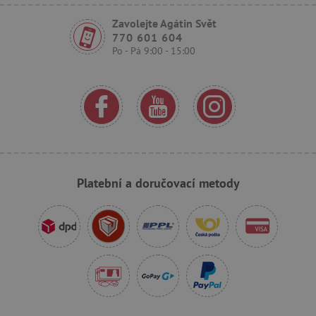
Zavolejte Agátin Svět
770 601 604
Po - Pá 9:00 - 15:00
_sp_ses.f442
www.agatinsvet.cz
featureFlagIdentifier
www.agatinsvet.cz
_lb
.agatinsvet.cz
p
Platební a doručovací metody
_pinterest_ct_ua
Pinterest Inc.
.ct.pinterest.com
AWSALBCORS
Amazon.com Inc.
www.pages06.net