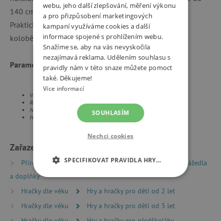
webu, jeho další zlepšování, měření výkonu
140 cm. Brzda je ergonomická a snadno ovladatelná.
a pro přizpůsobení marketingových
Praktický skládací mechanismus umožňuje složení
kampaní využíváme cookies a další
informace spojené s prohlížením webu.
koloběžky jediným kliknutím.
Snažíme se, aby na vás nevyskočila
nezajímavá reklama. Udělením souhlasu s
Parametry:
pravidly nám v této snaze můžete pomoct
také. Děkujeme!
Více informací
Věk: od 2 let
Rozměry: 60 × 32 × 83 cm
Nosnost: 50 kg
SOUHLASÍM
Hmotnost: 3,4 kg
Nechci cookies
Zařazeno v kategoriích
SPECIFIKOVAT PRAVIDLA HRY…
Příroda a sport
Sportovní hry
Koloběžky, odrážedla
a doplňky
NEZBYTNĚ NUTNÉ COOKIES
Hračky dle věku
Hry a hračky pro děti od 2 let
ANALYTICKÉ COOKIES
Hračky dle věku
Hry a hračky pro děti od 3 let
Hračky dle věku
Hry a hračky pro předškoláky