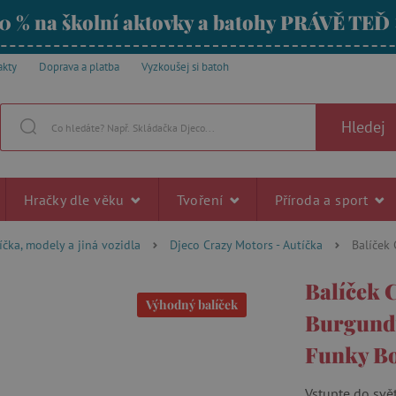
0 % na školní aktovky a batohy PRÁVĚ TEĎ
akty
Doprava a platba
Vyzkoušej si batoh
Hledej
Hračky dle věku
Tvoření
Příroda a sport
íčka, modely a jiná vozidla
Djeco Crazy Motors - Autíčka
Balíček
Balíček 
Výhodný balíček
Burgundy
Funky Bo
Vstupte do svě