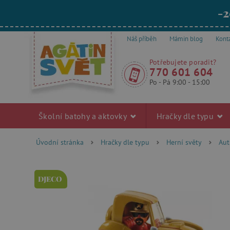
-2
Náš příběh
Mámin blog
Kont
Potřebujete poradit?
770 601 604
Po - Pá 9:00 - 15:00
Školní batohy a aktovky
Hračky dle typu
Úvodní stránka
Hračky dle typu
Herní světy
Aut
DJECO