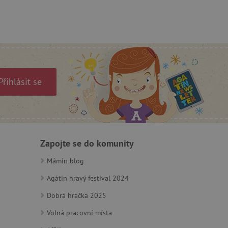
ozlišení mezi lidmi a
by bylo možné podávat
ebových stránek.
ozlišení mezi lidmi a
by bylo možné podávat
ebových stránek.
Přihlásit se
m zajišťuje hledání na
e vztahu k Pinterest
Zapojte se do komunity
Mámin blog
s případy použití CORS po
lší soubory cookie
Agátin hravý festival 2024
í lepivosti založených na
).
Dobrá hračka 2025
Volná pracovní místa