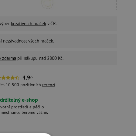
 výběr
kreativních hraček
v ČR.
ní nezávadnost
všech hraček.
é zdarma
při nákupu nad 2800 Kč.
4,9
/5
řes 10 500 pozitivních
recenzí
držitelný e-shop
ivotní prostředí a péči o
aměstnance bereme vážně.