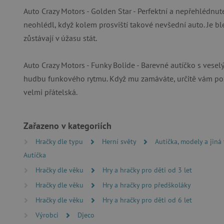
Auto Crazy Motors - Golden Star - Perfektní a nepřehlédnut
neohlédl, když kolem prosviští takové nevšední auto. Je b
Nezby
zůstávají v úžasu stát.
Nezbytně nutné soubory cook
bez nezbytně nutných soubo
Auto Crazy Motors - Funky Bolide - Barevné autíčko s vesel
Název
hudbu funkového rytmu. Když mu zamáváte, určitě vám pozdr
__cf_bm
velmi přátelská.
_lb_ccc
Zařazeno v kategoriích
Hračky dle typu
Herní světy
Autíčka, modely a jiná
Autíčka
cjConsent
Hračky dle věku
Hry a hračky pro děti od 3 let
Google Priv
CookieScriptConsent
Hračky dle věku
Hry a hračky pro předškoláky
Hračky dle věku
Hry a hračky pro děti od 6 let
PHPSESSID
Výrobci
Djeco