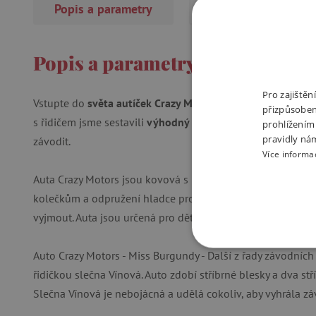
Popis a parametry
Recenze
Popis a parametry
Pro zajiště
Vstupte do
světa autíček Crazy Motors
s naší sadou! Pro m
přizpůsoben
s řidičem jsme sestavili
výhodný balíček
, který zaručeně ro
prohlížením
pravidly ná
závodit.
Více informa
Auta Crazy Motors jsou kovová s plastovými detaily. Jsou
hr
kolečkům a odpružení hladce projíždí z místnosti do místnos
vyjmout. Auta jsou určená pro děti od 3 do 9 let.
NEZBYTNĚ NUTN
Auto Crazy Motors - Miss Burgundy - Další z řady závodních 
řidičkou slečna Vínová. Auto zdobí stříbrné blesky a dva stř
FUNKČNÍ SOUBO
Slečna Vínová je nebojácná a udělá cokoliv, aby vyhrála zá