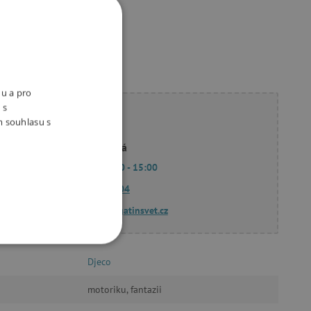
ukty
nu a pro
 s
ete poradit?
m souhlasu s
Linda Hodková
Po - Pá 9:00 - 15:00
770 601 604
dotazy@agatinsvet.cz
OOKIES
Djeco
motoriku, fantazii