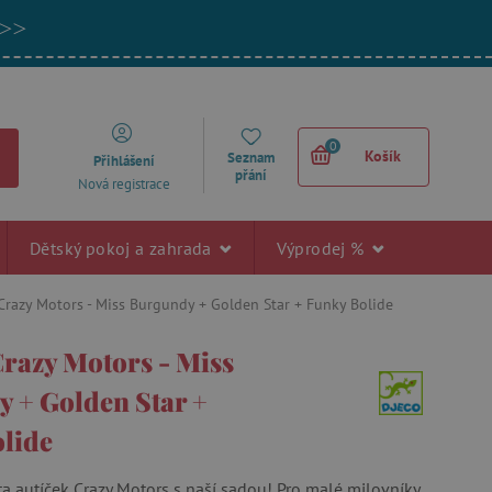
 >>
0
Košík
Seznam
Přihlášení
přání
Nová registrace
Dětský pokoj a zahrada
Výprodej %
 Crazy Motors - Miss Burgundy + Golden Star + Funky Bolide
Crazy Motors - Miss
 + Golden Star +
lide
ta autíček Crazy Motors s naší sadou! Pro malé milovníky