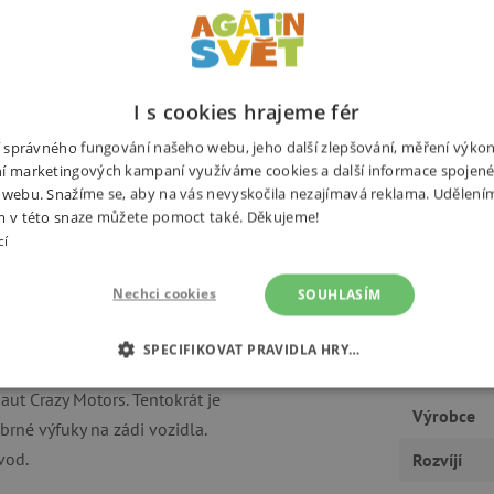
Související produkty
Alternativní prod
I s cookies hrajeme fér
ní správného fungování našeho webu, jeho další zlepšování, měření výko
alé milovníky těchto rychlých aut
í marketingových kampaní využíváme cookies a další informace spojené
Potřebuj
zproudí jejich fantazii a chuť
 webu. Snažíme se, aby na vás nevyskočila nezajímavá reklama. Udělení
m v této snaze můžete pomoct také. Děkujeme!
cí
avě řešená
a díky gumovým
Nechci cookies
SOUHLASÍM
ti. Řidiče nelze z autíčka
SPECIFIKOVAT PRAVIDLA HRY…
É COOKIES
ANALYTICKÉ COOKIES
MARKETINGOVÉ C
aut Crazy Motors. Tentokrát je
Výrobce
íbrné výfuky na zádi vozidla.
RY
vod.
Rozvíjí