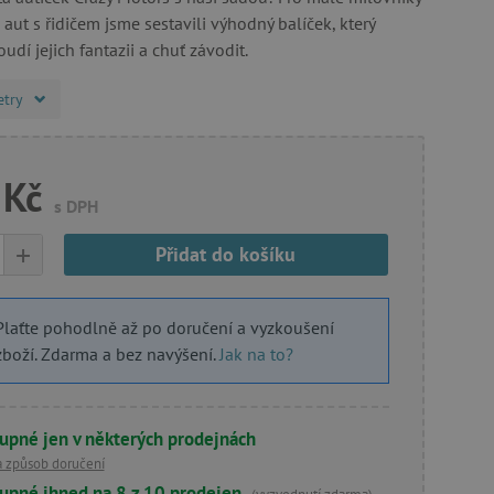
 aut s řidičem jsme sestavili výhodný balíček, který
udí jejich fantazii a chuť závodit.
etry
 Kč
s DPH
+
Přidat do košíku
Plaťte pohodlně až po doručení a vyzkoušení
zboží. Zdarma a bez navýšení.
Jak na to?
upné jen v některých prodejnách
a způsob doručení
upné ihned na 8 z 10 prodejen