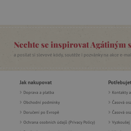
__cf_bm
lastVisitedProduct
__cf_bm
Nechte se inspirovat Agátiným 
_sp_ses.f442
a posílat si slevové kódy, soutěže i pozvánky na akce e-ma
featureFlagIdentifier
_lb
_pinterest_ct_ua
Jak nakupovat
Potřebuje
Doprava a platba
Kontakty a
AWSALBCORS
Obchodní podmínky
Časová osa
Doručení po Evropě
Časová osa
_sp_id.f442
Ochrana osobních údajů (Privacy Policy)
Vyzkoušej 
featureFlagCheckoutExpe