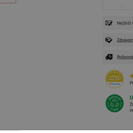
Nejširší
Zdravot
Poštovn
P
U
Ž
z