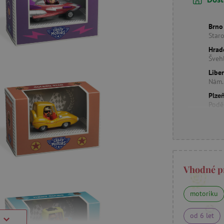
Brno
Star
Hrad
Šveh
Libe
Nám.
Plzeň
Podě
Vhodné p
motoriku
od 6 let