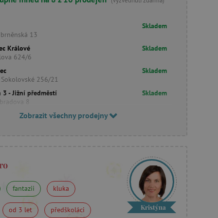
(vyzvednutí zdarma)
Skladem
obrněnská 13
ec Králové
Skladem
lova 624/6
rec
Skladem
 Sokolovské 256/21
 3 - Jižní předměstí
Skladem
bradova 8
Zobrazit všechny prodejny
ro
fantazii
kluka
Kristýna
od 3 let
předškoláci