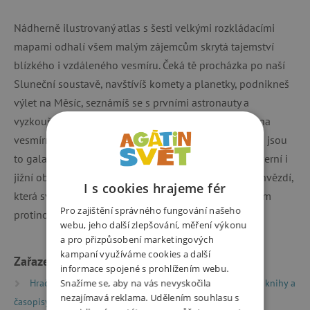
Nádherně ilustrovaný atlas s šesti velkými rozkládacími
mapami odhalí všem malým zájemcům skrytá tajemství
blízkého i vzdáleného vesmíru. Čeká tě procházka po naší
Sluneční soustavě, navštívíš komety a planetky, podnikneš
výlet na Měsíc, seznámíš se s prvními astronauty a
vyzkoušíš si, jaké je cestovat v raketoplánu nebo žít na
vesmírné stanici. Dozvíš se, jak celý vesmír vznikal, co jsou
to galaxie, nebo třeba odkud se vzal Měsíc. Mapa severní i
jižní oblohy tě naučí rozpoznávat ta nejznámější souhvězdí,
I s cookies hrajeme fér
která svítí nad hlavou při noční procházce nám i našim
Pro zajištění správného fungování našeho
protinožcům.
webu, jeho další zlepšování, měření výkonu
a pro přizpůsobení marketingových
kampaní využíváme cookies a další
Zařazeno v kategoriích
informace spojené s prohlížením webu.
Hračky dle typu
Snažíme se, aby na vás nevyskočila
Knihy
Encyklopedie, naučné knihy a
nezajímavá reklama. Udělením souhlasu s
časopisy