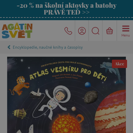
-20 % na školní aktovky a batohy
PRÁVĚ TEĎ >>
Menu
Encyklopedie, naučné knihy a časopisy
Akce