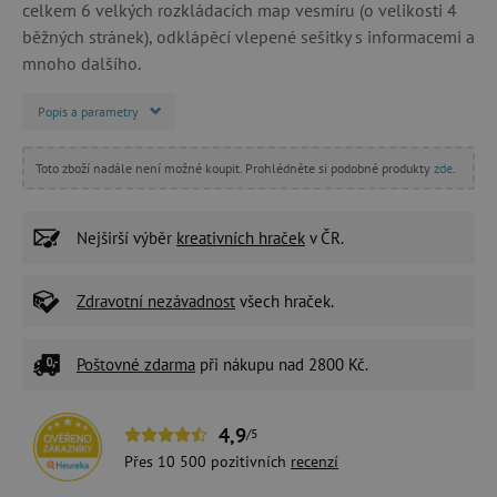
celkem 6 velkých rozkládacích map vesmíru (o velikosti 4
běžných stránek), odklápěcí vlepené sešitky s informacemi a
mnoho dalšího.
Popis a parametry
Toto zboží nadále není možné koupit. Prohlédněte si podobné produkty
zde
.
Nejširší výběr
kreativních hraček
v ČR.
Zdravotní nezávadnost
všech hraček.
Poštovné zdarma
při nákupu nad 2800 Kč.
4,9
/5
Přes 10 500 pozitivních
recenzí