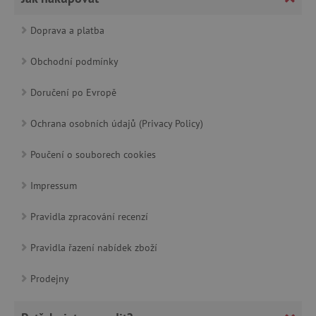
_lb_ccc
.agatinsvet.cz
Doprava a platba
Obchodní podmínky
Google Privacy Policy
Doručení po Evropě
Ochrana osobních údajů (Privacy Policy)
Poučení o souborech cookies
Impressum
Pravidla zpracování recenzí
cjConsent
.agatinsvet.cz
Pravidla řazení nabídek zboží
Prodejny