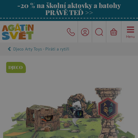
-20 % na školní aktovky a batohy
PRÁVĚ TEĎ >>
Menu
Djeco Arty Toys - Piráti a rytíři
DJECO