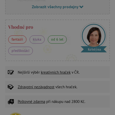
(vyzvednutí zdarma)
Zobrazit všechny prodejny
Vhodné pro
fantazii
kluka
od 6 let
Kristýna
předškoláci
Nejširší výběr
kreativních hraček
v ČR.
Zdravotní nezávadnost
všech hraček.
Poštovné zdarma
při nákupu nad 2800 Kč.