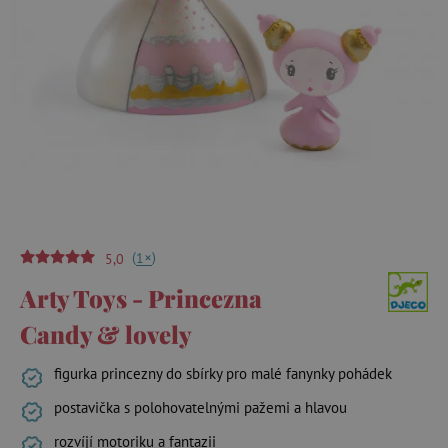
(
)
+
1
5,0
Arty Toys - Princezna
Candy & lovely
figurka princezny do sbírky pro malé fanynky pohádek
postavička s polohovatelnými pažemi a hlavou
rozvíjí motoriku a fantazii