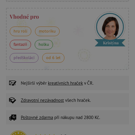
Vhodné pro
hru rolí
motoriku
Kristýna
fantazii
holku
předškoláci
od 6 let
Nejširší výběr
kreativních hraček
v ČR.
Zdravotní nezávadnost
všech hraček.
Poštovné zdarma
při nákupu nad 2800 Kč.