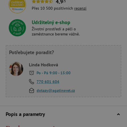
4,9
/5
Přes 10 500 pozitivních
recenzí
Udržitelný e-shop
Životní prostředí a péči o
zaměstnance bereme vážně.
Potřebujete poradit?
Linda Hodková
Po - Pá 9:00 - 15:00
770 601 604
dotazy@agatinsvet.cz
Popis a parametry