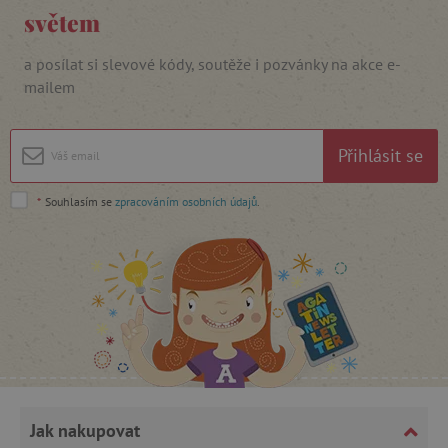
světem
_lb_ccc
.agatinsvet.cz
a posílat si slevové kódy, soutěže i pozvánky na akce e-
mailem
Google Privacy Policy
Přihlásit se
*
Souhlasím se
zpracováním osobních údajů
.
cjConsent
.agatinsvet.cz
Jak nakupovat