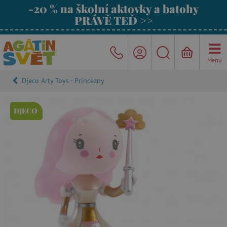
-20 % na školní aktovky a batohy
PRÁVĚ TEĎ >>
Menu
Djeco Arty Toys - Princezny
DJECO