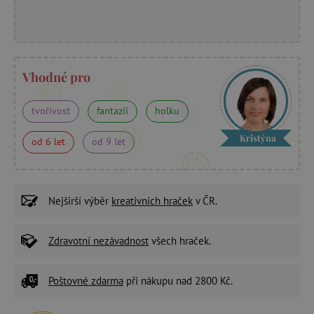
Vhodné pro
tvořivost
fantazii
holku
Kristýna
od 6 let
od 9 let
Nejširší výběr
kreativních hraček
v ČR.
Zdravotní nezávadnost
všech hraček.
Poštovné zdarma
při nákupu nad 2800 Kč.