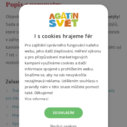
Popis a parametry
Objevte kouzlo barev a
vytvořte si vlastní třpytivé motýly
!
Sada obsahuje 6 černých reliéfních desek ve tvaru motýlů,
které si můžete vybarvit pomocí 12 extra měkkých pastelek
I s cookies hrajeme fér
v zářivých barvách. Přidejte jim lesk díky samolepicím
Pro zajištění správného fungování našeho
kamínkům a dotvořte podle své fantazie. Ideální pro děti od
webu, jeho další zlepšování, měření výkonu
7 let – zábavná a tvořivá aktivita podporující jemnou
a pro přizpůsobení marketingových
motoriku a kreativitu.
kampaní využíváme cookies a další
informace spojené s prohlížením webu.
Snažíme se, aby na vás nevyskočila
Zařazeno v kategoriích
nezajímavá reklama. Udělením souhlasu s
pravidly nám v této snaze můžete pomoct
Tvoření
Kreativní sady a vyrábění
Kreativní sady
také. Děkujeme!
pro šikuly
Více informací
Hračky dle věku
Hry a hračky pro děti od 6 let
SOUHLASÍM
Hračky dle věku
Hry a hračky pro děti od 9 let
Výrobci
Sycomore
Nechci cookies