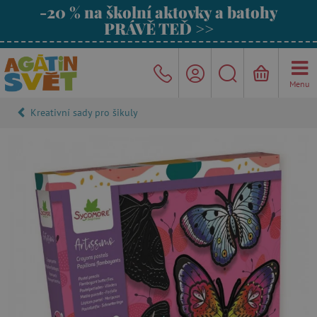
-20 % na školní aktovky a batohy
PRÁVĚ TEĎ >>
Menu
Kreativní sady pro šikuly