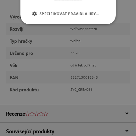
SPECIFIKOVAT PRAVIDLA HRY…
Výrobce
Sycomore
NEZBYTNĚ NUTNÉ COOKIES
Rozvíjí
tvořivost, fantazii
Typ hračky
ANALYTICKÉ COOKIES
tvoření
Určeno pro
holku
MARKETINGOVÉ COOKIES
Věk
od 6 let, od 9 let
FUNKČNÍ SOUBORY
EAN
3517130013345
Kód produktu
SYC_CREA066
Nezbytně nutné cookies
Analytické cookies
Marketingové cookies
Recenze
Funkční soubory
Nezbytně nutné soubory cookie umožňují
Související produkty
základní funkce webových stránek, jako je