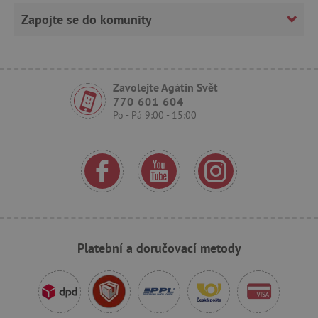
_lb
.agatinsvet.cz
p
Zapojte se do komunity
_pinterest_ct_ua
Pinterest Inc.
Zavolejte Agátin Svět
.ct.pinterest.com
770 601 604
Po - Pá 9:00 - 15:00
AWSALBCORS
Amazon.com Inc.
www.pages06.net
Platební a doručovací metody