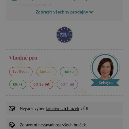
(vyzvednutí zdarma)
Zobrazit všechny prodejny
Vhodné pro
tvořivost
fantazii
holku
Kristýna
kluka
od 12 let
od 9 let
Nejširší výběr
kreativních hraček
v ČR.
Zdravotní nezávadnost
všech hraček.