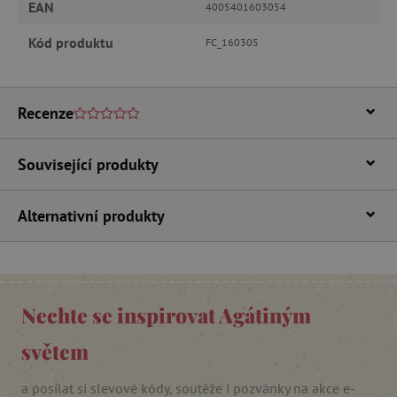
EAN
4005401603054
Kód produktu
FC_160305
Google Privacy Policy
Recenze
Související produkty
Alternativní produkty
cjConsent
.agatinsvet.cz
Nechte se inspirovat Agátiným
světem
CookieScriptConsent
CookieScript
a posílat si slevové kódy, soutěže i pozvánky na akce e-
www.agatinsvet.cz