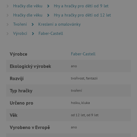
Analytické cookies
Marketingové cookies
Hračky dle věku
Hry a hračky pro děti od 9 let
Funkční soubory
Hračky dle věku
Hry a hračky pro děti od 12 let
Nezbytně nutné soubory cookie umožňují
Tvoření
Kreslení a omalovánky
základní funkce webových stránek, jako je
přihlášení uživatele a správa účtu. Webové
Výrobci
Faber-Castell
stránky nelze bez nezbytně nutných souborů
cookie správně používat.
Provider
/
Název
Výrobce
Faber-Castell
Doména
__cf_bm
Cloudflare Inc.
Ekologický výrobek
ano
.vimeo.com
Rozvíjí
tvořivost, fantazii
Typ hračky
tvoření
Určeno pro
holku, kluka
Věk
od 12 let, od 9 let
Vyrobeno v Evropě
ano
_lb_ccc
.agatinsvet.cz