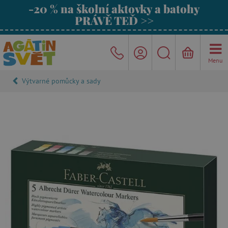
-20 % na školní aktovky a batohy
PRÁVĚ TEĎ >>
Menu
Výtvarné pomůcky a sady