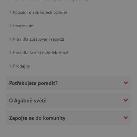
cjConsent
.agatinsvet.cz
Poučení o souborech cookies
Impressum
Pravidla zpracování recenzí
CookieScriptConsent
CookieScript
www.agatinsvet.cz
Pravidla řazení nabídek zboží
Prodejny
Potřebujete poradit?
O Agátině světě
Zapojte se do komunity
PHPSESSID
PHP.net
p
www.agatinsvet.cz