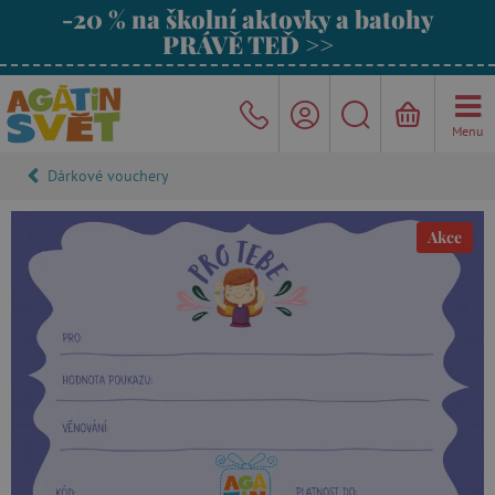
-20 % na školní aktovky a batohy
PRÁVĚ TEĎ >>
Menu
Dárkové vouchery
Akce