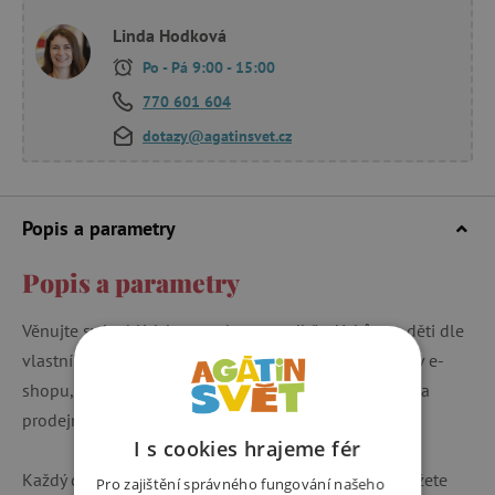
Linda Hodková
Po - Pá 9:00 - 15:00
770 601 604
dotazy@agatinsvet.cz
Popis a parametry
Popis a parametry
Věnujte svým blízkým voucher pro výběr dárků pro děti dle
vlastního výběru. Poukaz lze uplatnit jak při nákupu v e-
shopu, tak v kamenných prodejnách (nelze uplatnit na
prodejně Pikito,
Praha 10 - Štěrboholy (Retail park)
).
I s cookies hrajeme fér
Každý dárkový kupon má svůj unikátní kód, který můžete
Pro zajištění správného fungování našeho