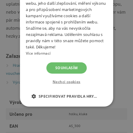
webu, jeho další zlepšování, měření výkonu
uplatnit jako jednorázovou slevu při nákupu na e-shopu,
a pro přizpůsobení marketingových
nebo ve všech našich kamenných prodejnách. Voucher vám
kampaní využíváme cookies a další
pár minut po vyplnění a zaplacení on-line přijde
informace spojené s prohlížením webu.
automaticky do mailu. Pak už stačí si jej jen vytisknout,
Snažíme se, aby na vás nevyskočila
nezajímavá reklama. Udělením souhlasu s
hezky zabalit a předat obdarovanému.
pravidly nám v této snaze můžete pomoct
také. Děkujeme!
Více informací
Zařazeno v kategoriích
Hračky dle typu
Dílničky a semináře
Dárkové
SOUHLASÍM
vouchery a vstupenky
Dárkové vouchery
Nechci cookies
Výrobci
Agátin svět
SPECIFIKOVAT PRAVIDLA HRY…
Výrobce
Agátin svět
NEZBYTNĚ NUTNÉ COOKIES
Určeno pro
holku, kluka
ANALYTICKÉ COOKIES
EAN
AS_300