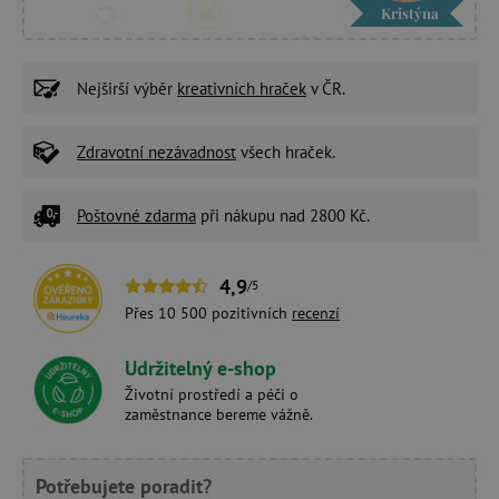
Kristýna
Nejširší výběr
kreativních hraček
v ČR.
Zdravotní nezávadnost
všech hraček.
Poštovné zdarma
při nákupu nad 2800 Kč.
4,9
/5
Přes 10 500 pozitivních
recenzí
Udržitelný e-shop
Životní prostředí a péči o
zaměstnance bereme vážně.
Potřebujete poradit?