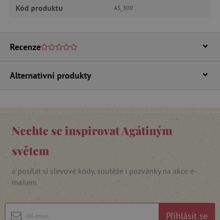
MARKETINGOVÉ COOKIES
Kód produktu
AS_300
FUNKČNÍ SOUBORY
Recenze
Alternativní produkty
Nezbytně nutné cookies
Analytické cookies
Marketingové cookies
Funkční soubory
Nezbytně nutné soubory cookie umožňují
Nechte se inspirovat Agátiným
základní funkce webových stránek, jako je
přihlášení uživatele a správa účtu. Webové
stránky nelze bez nezbytně nutných souborů
světem
cookie správně používat.
Provider
/
a posílat si slevové kódy, soutěže i pozvánky na akce e-
Název
Doména
mailem
__cf_bm
Cloudflare Inc.
.vimeo.com
Přihlásit se