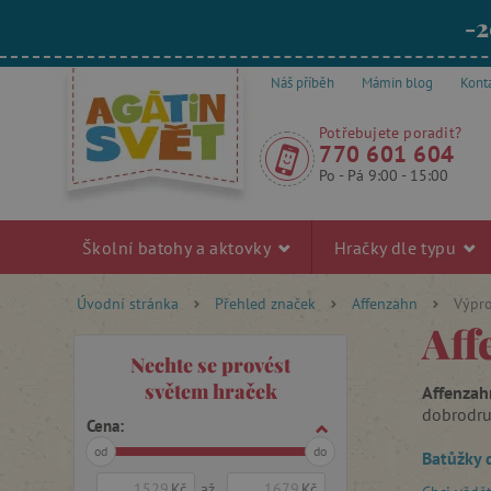
-2
Náš příběh
Mámin blog
Kont
Potřebujete poradit?
770 601 604
Po - Pá 9:00 - 15:00
Školní batohy a aktovky
Hračky dle typu
Úvodní stránka
Přehled značek
Affenzahn
Výpr
Aff
Nechte se provést
světem hraček
Affenza
dobrodru
Cena:
od
do
Batůžky d
kamarády 
Kč
až
Kč