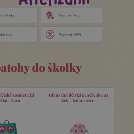
bné dárky
Sportovní hry
ské boty
Výprodej -40%
atohy do školky
dětská kosmetická
Affenzahn dětská peněženka na
ička - Sova
krk - Jednorožec