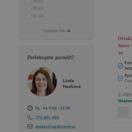
29
(1)
30
(2)
31
(2)
Vymazat filtr
Dětské
Snow 
29
Potřebujete poradit?
Ext
bez
Rych
Linda
Cor
Hodková
Ozna
obo
2 799
Sklade
Po - Pá 9:00 - 15:00
-
770 601 604
dotazy@agatinsvet.cz