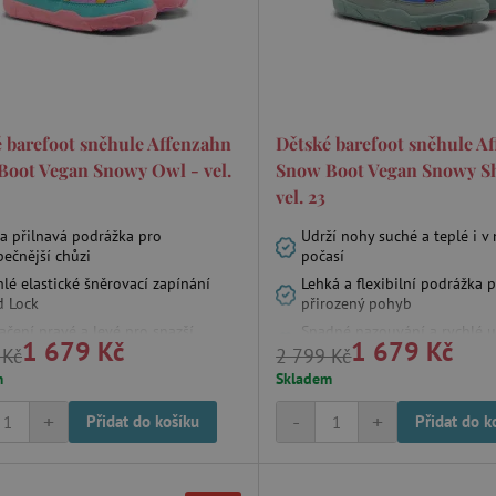
 barefoot sněhule Affenzahn
Dětské barefoot sněhule A
Boot Vegan Snowy Owl - vel.
Snow Boot Vegan Snowy Sh
vel. 23
ra přilnavá podrážka pro
Udrží nohy suché a teplé i v
pečnější chůzi
počasí
lé elastické šněrovací zapínání
Lehká a flexibilní podrážka 
d Lock
přirozený pohyb
čení pravé a levé pro snazší
Snadné nazouvání a rychlé 
1 679 Kč
1 679 Kč
uvání
tkaniček
 Kč
2 799 Kč
m
Skladem
+
-
+
Přidat do košíku
Přidat do k