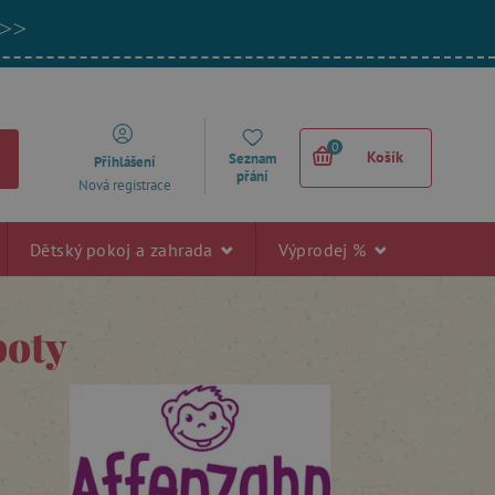
 >>
0
Košík
Seznam
Přihlášení
přání
Nová registrace
Dětský pokoj a zahrada
Výprodej %
boty