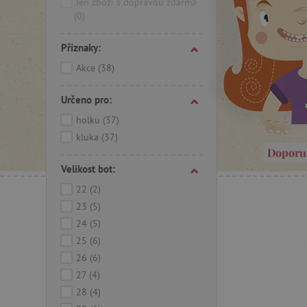
místě a z
Jen zboží s dopravou zdarma
vlastních
(0)
Helmy Af
Příznaky:
Ergonomi
Akce
(38)
hlavičku 
postaviče
Určeno pro:
Affenzahn
holku
(37)
designu. 
kluka
(37)
nás – a d
Doporu
Obchodní
Velikost bot:
která se
22
(2)
Foundati
23
(5)
pracovišt
jsou vyr
24
(5)
předpisy,
25
(6)
26
(6)
27
(4)
28
(4)