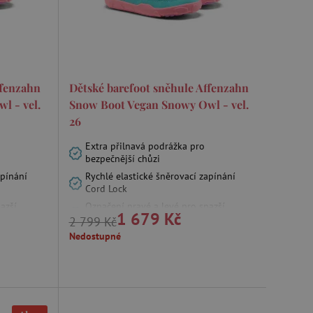
m zajišťuje hledání na
e vztahu k Pinterest
ffenzahn
Dětské barefoot sněhule Affenzahn
l - vel.
Snow Boot Vegan Snowy Owl - vel.
s případy použití CORS po
lší soubory cookie
26
í lepivosti založených na
).
Extra přilnavá podrážka pro
bezpečnější chůzi
apínání
Rychlé elastické šněrovací zapínání
Cord Lock
 identifikaci zařízení,
azší
Označení pravé a levé pro snazší
1 679 Kč
e, aby sledovala používání
obouvání
2 799 Kč
Nedostupné