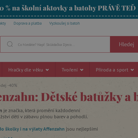
0 % na školní aktovky a batohy PRÁVĚ TEĎ
akty
Doprava a platba
Vyzkoušej si batoh
Hledej
Hračky dle věku
Tvoření
Příroda a sport
odej -40%
enzahn: Dětské batůžky a 
hn
je značka, která promění každodenní
žství dětí v zábavu plnou barev a pohodlí.
o školky i na výlety Affenzahn
jsou nejlepšími
dětí po celém světě. Mají svoje speciální