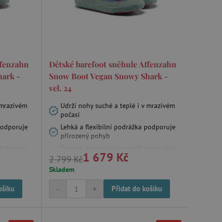
ffenzahn
Dětské barefoot sněhule Affenzahn
ark -
Snow Boot Vegan Snowy Shark -
vel. 24
 mrazivém
Udrží nohy suché a teplé i v mrazivém
počasí
podporuje
Lehká a flexibilní podrážka podporuje
přirozený pohyb
utahování
Snadné nazouvání a rychlé utahování
1 679 Kč
tkaniček
2 799 Kč
Skladem
-
+
ošíku
Přidat do košíku