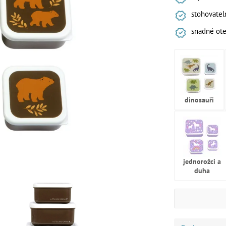
stohovatel
snadné otev
dinosauři
jednorožci a
duha