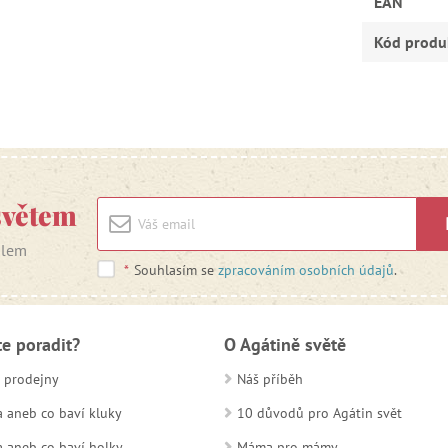
EAN
Kód produ
světem
ilem
*
Souhlasím se
zpracováním osobních údajů
.
te poradit?
O Agátině světě
 prodejny
Náš příběh
 aneb co baví kluky
10 důvodů pro Agátin svět
 aneb co baví holky
Máma pro mámy