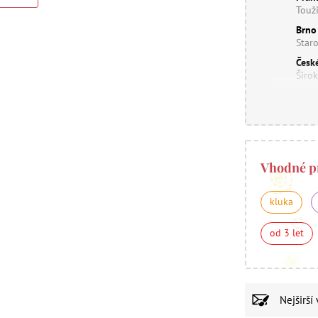
Touž
Brno
Star
Česk
Širo
Vhodné p
kluka
od 3 let
Nejširší