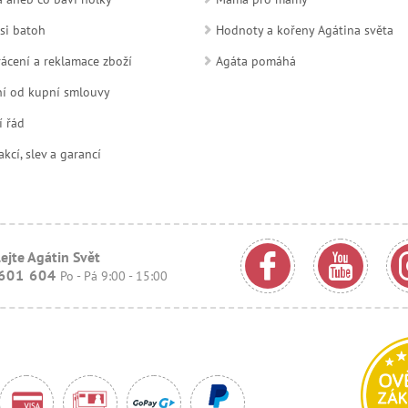
si batoh
Hodnoty a kořeny Agátina světa
ácení a reklamace zboží
Agáta pomáhá
í od kupní smlouvy
í řád
kcí, slev a garancí
ejte Agátin Svět
601 604
Po - Pá 9:00 - 15:00