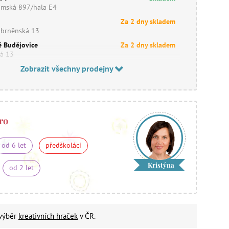
imská 897/hala E4
Za 2 dny skladem
obrněnská 13
é Budějovice
Za 2 dny skladem
ká 13
Zobrazit všechny prodejny
ro
od 6 let
předškoláci
Kristýna
od 2 let
 výběr
kreativních hraček
v ČR.