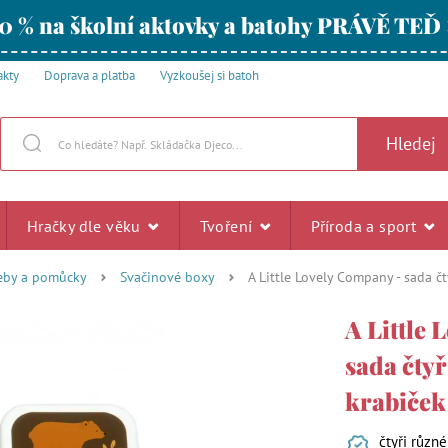
0 % na školní aktovky a batohy PRÁVĚ TEĎ
akty
Doprava a platba
Vyzkoušej si batoh
Hledej
Hračky dle věku
Tvoření
Příroda a sport
řeby a pomůcky
Svačinové boxy
A Little Lovely Company - sada č
A Little
sada čty
krabiček
čtyři různé