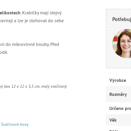
elikostech
. Krabičky mají stejný
Potřebuj
avírají a lze je stohovat do sebe
ni do mikrovlnné trouby. Před
odě.
Výrobce
ový box 12 x 12 x 5,5 cm, malý svačinový
Rozměry
Určeno pr
Věk
Svačinové boxy