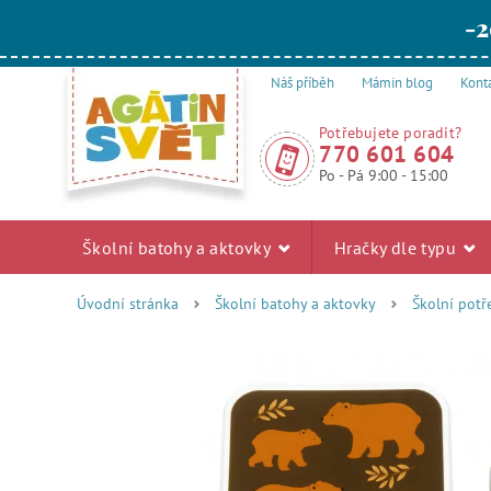
-2
Náš příběh
Mámin blog
Kont
Potřebujete poradit?
770 601 604
Po - Pá 9:00 - 15:00
Školní batohy a aktovky
Hračky dle typu
Úvodní stránka
Školní batohy a aktovky
Školní pot