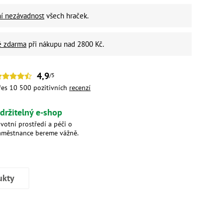
ní nezávadnost
všech hraček.
é zdarma
při nákupu nad 2800 Kč.
4,9
/5
řes 10 500 pozitivních
recenzí
držitelný e-shop
ivotní prostředí a péči o
aměstnance bereme vážně.
ukty