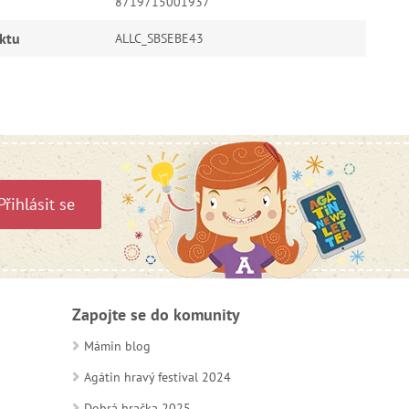
8719715001937
ktu
ALLC_SBSEBE43
Přihlásit se
Zapojte se do komunity
Mámin blog
Agátin hravý festival 2024
Dobrá hračka 2025