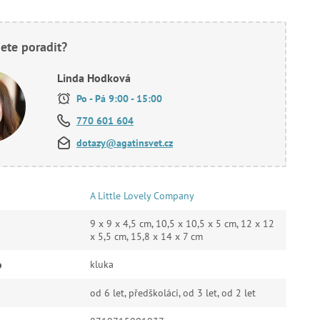
ete poradit?
Linda Hodková
Po - Pá 9:00 - 15:00
770 601 604
dotazy@agatinsvet.cz
A Little Lovely Company
9 x 9 x 4,5 cm, 10,5 x 10,5 x 5 cm, 12 x 12
x 5,5 cm, 15,8 x 14 x 7 cm
o
kluka
od 6 let, předškoláci, od 3 let, od 2 let