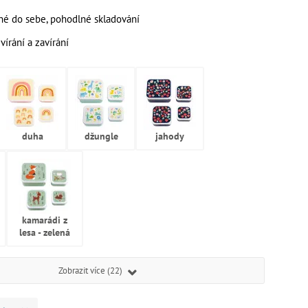
né do sebe, pohodlné skladování
írání a zavírání
duha
džungle
jahody
kamarádi z
lesa - zelená
Zobrazit více (22)