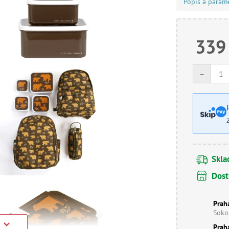
Popis a param
339
-
Skl
Dost
Prah
Soko
Prah