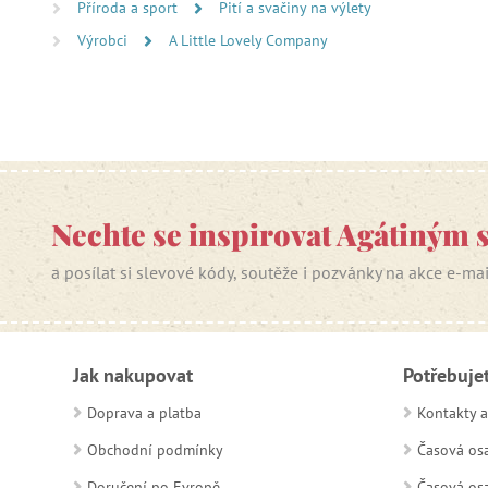
Příroda a sport
Pití a svačiny na výlety
Výrobci
A Little Lovely Company
Nechte se inspirovat Agátiným 
a posílat si slevové kódy, soutěže i pozvánky na akce e-ma
Jak nakupovat
Potřebuje
Doprava a platba
Kontakty a
Obchodní podmínky
Časová osa
Doručení po Evropě
Časová osa