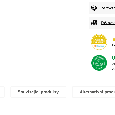
Zdravot
Poštovn
P
U
Ž
z
Související produkty
Alternativní prod