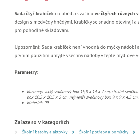
Sada čtyř krabiček
na oběd a svačinu
ve čtyřech různých v
design s medvědy hnědými. Krabičky se snadno otevírají a z
pro pohodlné skladování.
Upozornění: Sada krabiček není vhodná do myčky nádobí a
prvním použitím umyjte všechny nádoby v teplé mýdlové v
Parametry:
Rozměry: velký svačinový box 15,8 x 14 x 7 cm, střední svačin
box 10,5 x 10,5 x 5 cm, nejmenší svačinový box 9 x 9 x 4,5 cm.
Materiál: PP.
Zařazeno v kategoriích
Školní batohy a aktovky
Školní potřeby a pomůcky