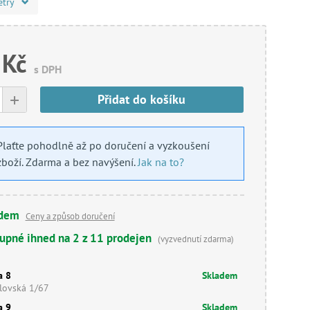
etry
 Kč
s DPH
+
Přidat do košíku
Plaťte pohodlně až po doručení a vyzkoušení
zboží. Zdarma a bez navýšení.
Jak na to?
adem
Ceny a způsob doručení
upné ihned na 2 z 11 prodejen
(vyzvednutí zdarma)
a 8
Skladem
lovská 1/67
a 9
Skladem