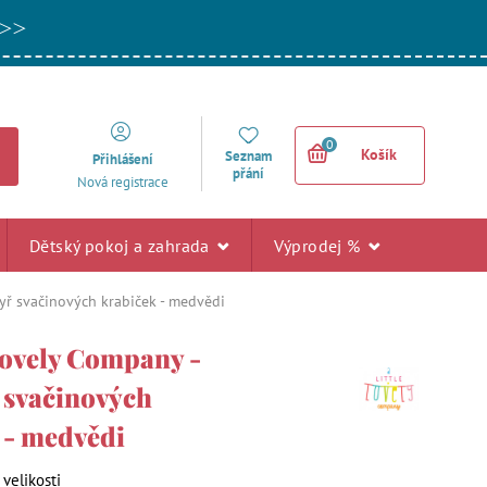
 >>
0
Košík
Seznam
Přihlášení
přání
Nová registrace
Dětský pokoj a zahrada
Výprodej %
tyř svačinových krabiček - medvědi
 Lovely Company -
ř svačinových
 - medvědi
 velikosti