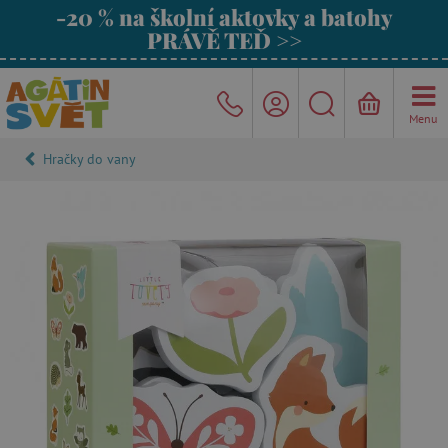
-20 % na školní aktovky a batohy
PRÁVĚ TEĎ >>
Menu
Hračky do vany