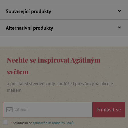
Související produkty
Alternativní produkty
_lb_ccc
.agatinsvet.cz
Nechte se inspirovat Agátiným
Google Privacy Policy
světem
a posílat si slevové kódy, soutěže i pozvánky na akce e-
mailem
Přihlásit se
*
Souhlasím se
zpracováním osobních údajů
.
cjConsent
.agatinsvet.cz