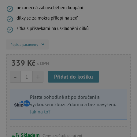
nekonečná zábava během koupání
dílky se za mokra přilepí na zeď
síťka s přísavkami na uskladnění dílků
Popis a parametry
339 Kč
s DPH
-
+
Přidat do košíku
Plaťte pohodlně až po doručení a
vyzkoušení zboží. Zdarma a bez navýšení.
Jak na to?
Skladem
Ceny a způsob doručení