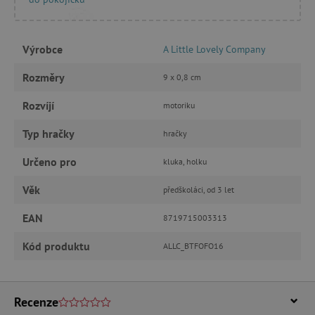
FUNKČNÍ SOUBORY
Výrobce
A Little Lovely Company
Rozměry
9 x 0,8 cm
Nezbytně nutné cookies
Rozvíjí
motoriku
Analytické cookies
Marketingové cookies
Funkční soubory
Typ hračky
hračky
Nezbytně nutné soubory cookie umožňují
Určeno pro
kluka, holku
základní funkce webových stránek, jako je
přihlášení uživatele a správa účtu. Webové
Věk
stránky nelze bez nezbytně nutných souborů
předškoláci, od 3 let
cookie správně používat.
EAN
8719715003313
Provider
/
Název
Doména
Kód produktu
ALLC_BTFOFO16
__cf_bm
Cloudflare Inc.
.vimeo.com
Recenze