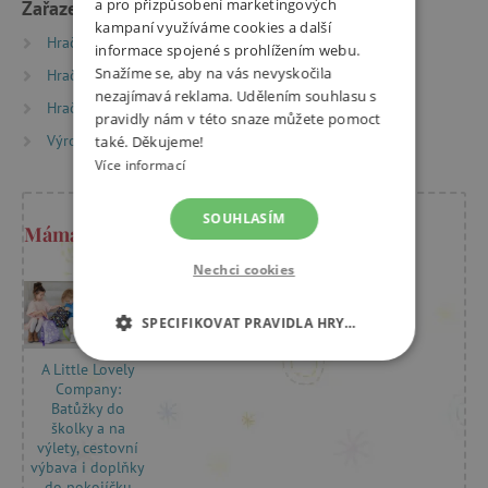
a pro přizpůsobení marketingových
Zařazeno v kategoriích
kampaní využíváme cookies a další
Hračky dle typu
Hračky do vany
informace spojené s prohlížením webu.
Snažíme se, aby na vás nevyskočila
Hračky dle věku
Hry a hračky pro děti od 3 let
nezajímavá reklama. Udělením souhlasu s
Hračky dle věku
Hry a hračky pro předškoláky
pravidly nám v této snaze můžete pomoct
Výrobci
A Little Lovely Company
také. Děkujeme!
Více informací
SOUHLASÍM
Máma Kristýna radí
Nechci cookies
SPECIFIKOVAT PRAVIDLA HRY…
A Little Lovely
NEZBYTNĚ NUTNÉ COOKIES
Company:
Batůžky do
ANALYTICKÉ COOKIES
školky a na
výlety, cestovní
výbava i doplňky
MARKETINGOVÉ COOKIES
do pokojíčku