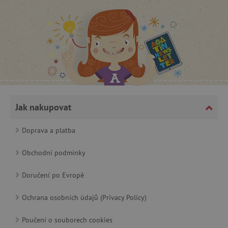
CookieScriptConsent
CookieScript
www.agatinsvet.cz
Jak nakupovat
Doprava a platba
Obchodní podmínky
Doručení po Evropě
Ochrana osobních údajů (Privacy Policy)
PHPSESSID
PHP.net
p
www.agatinsvet.cz
Poučení o souborech cookies