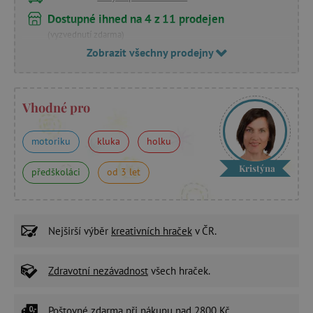
Dostupné ihned na 4 z 11 prodejen
(vyzvednutí zdarma)
Zobrazit všechny prodejny
Vhodné pro
motoriku
kluka
holku
Kristýna
předškoláci
od 3 let
Nejširší výběr
kreativních hraček
v ČR.
Zdravotní nezávadnost
všech hraček.
Poštovné zdarma
při nákupu nad 2800 Kč.