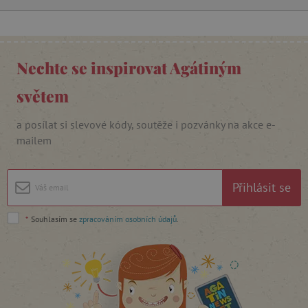
_lb_ccc
.agatinsvet.cz
Nechte se inspirovat Agátiným
světem
Google Privacy Policy
a posílat si slevové kódy, soutěže i pozvánky na akce e-
mailem
Přihlásit se
*
Souhlasím se
zpracováním osobních údajů
.
cjConsent
.agatinsvet.cz