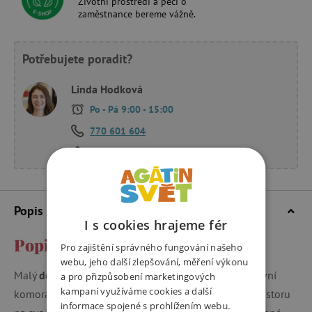
Životní prostředí a péči o
zaměstnance bereme vážně.
Potřebujete poradit?
Linda Hodková
Po - Pá 9:00 - 15:00
770 601 604
dotazy@agatinsvet.cz
Popis a parametry
I s cookies hrajeme fér
Popis a parametry
Pro zajištění správného fungování našeho
webu, jeho další zlepšování, měření výkonu
Malý
dětský batůžek pro děti od 2 let.
Prostorná hlavní
a pro přizpůsobení marketingových
kampaní využíváme cookies a další
komora s další přední kapsou na zip má dostatek prostoru
informace spojené s prohlížením webu.