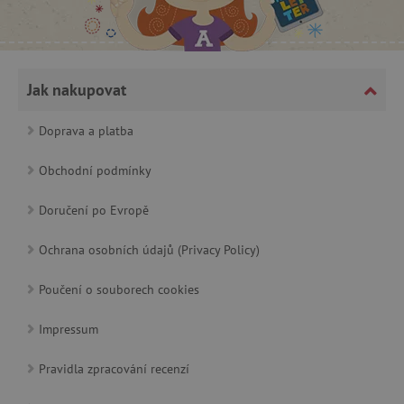
CookieScriptConsent
CookieScript
www.agatinsvet.cz
Jak nakupovat
Doprava a platba
Obchodní podmínky
Doručení po Evropě
Ochrana osobních údajů (Privacy Policy)
Poučení o souborech cookies
PHPSESSID
PHP.net
p
www.agatinsvet.cz
Impressum
Pravidla zpracování recenzí