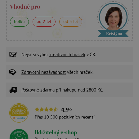
Vhodné pro
holku
od 2 let
od 3 let
Kristýna
Nejširší výběr
kreativních hraček
v ČR.
Zdravotní nezávadnost
všech hraček.
Poštovné zdarma
při nákupu nad 2800 Kč.
4,9
/5
Přes 10 500 pozitivních
recenzí
Udržitelný e-shop