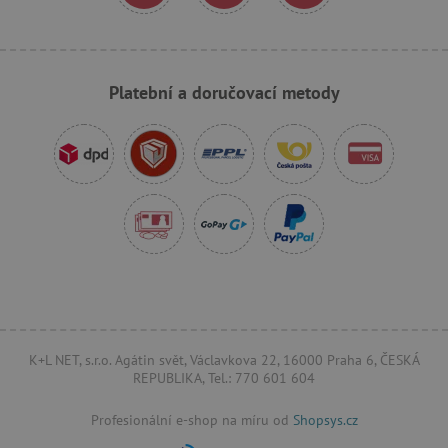
_sp_ses.f442
www.agatinsvet.cz
featureFlagIdentifier
www.agatinsvet.cz
Platební a doručovací metody
_lb
.agatinsvet.cz
p
_pinterest_ct_ua
Pinterest Inc.
.ct.pinterest.com
AWSALBCORS
Amazon.com Inc.
www.pages06.net
K+L NET, s.r.o. Agátin svět, Václavkova 22, 16000 Praha 6, ČESKÁ
REPUBLIKA, Tel.: 770 601 604
Profesionální e-shop na míru od
Shopsys.cz