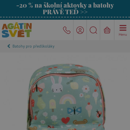
-20 % na školní aktovky a batohy
PRÁVĚ TEĎ >>
Menu
Batohy pro předškoláky