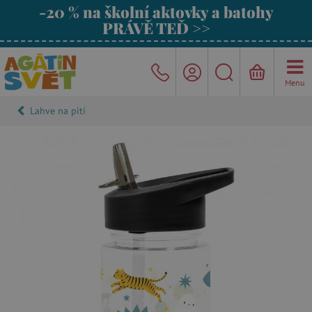
-20 % na školní aktovky a batohy
PRÁVĚ TEĎ >>
Menu
Lahve na pití