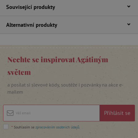
Související produkty
Alternativní produkty
_lb_ccc
.agatinsvet.cz
Nechte se inspirovat Agátiným
Google Privacy Policy
světem
a posílat si slevové kódy, soutěže i pozvánky na akce e-
mailem
Přihlásit se
*
Souhlasím se
zpracováním osobních údajů
.
cjConsent
.agatinsvet.cz