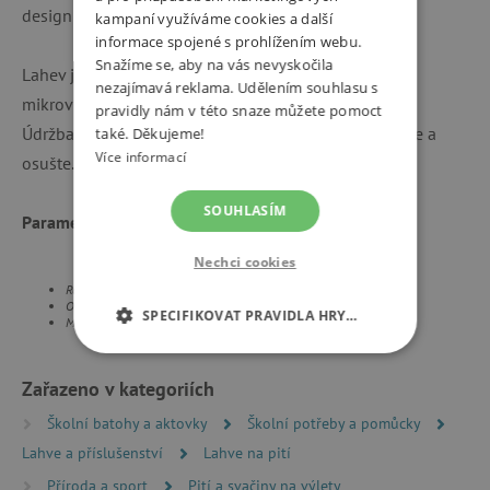
designu - lahev na pití, batoh a krabička na svačinu.
kampaní využíváme cookies a další
informace spojené s prohlížením webu.
Snažíme se, aby na vás nevyskočila
Lahev je nevhodná pro vroucí nebo horké tekutiny,
nezajímavá reklama. Udělením souhlasu s
mikrovlnnou troubu nebo troubu.
pravidly nám v této snaze můžete pomoct
Údržba: Láhev, uzávěr a brčko po použití ručně umyjte a
také. Děkujeme!
Více informací
osušte. Nevhodné do myčky nádobí.
SOUHLASÍM
Parametry:
Nechci cookies
Rozměry: 7,3 x 16,5 x 7,3 cm
Obsah: 450 ml
SPECIFIKOVAT PRAVIDLA HRY…
Materiál: Tritan/polypropylen
NEZBYTNĚ NUTNÉ COOKIES
Zařazeno v kategoriích
ANALYTICKÉ COOKIES
Školní batohy a aktovky
Školní potřeby a pomůcky
Lahve a příslušenství
Lahve na pití
MARKETINGOVÉ COOKIES
Příroda a sport
Pití a svačiny na výlety