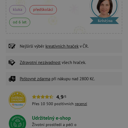
kluka
předškoláci
Kristýna
od 6 let
Nejširší výběr
kreativních hraček
v ČR.
Zdravotní nezávadnost
všech hraček.
Poštovné zdarma
při nákupu nad 2800 Kč.
4,9
/5
Přes 10 500 pozitivních
recenzí
Udržitelný e-shop
Životní prostředí a péči o