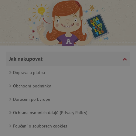
CookieScriptConsent
CookieScript
www.agatinsvet.cz
Jak nakupovat
Doprava a platba
Obchodní podmínky
Doručení po Evropě
Ochrana osobních údajů (Privacy Policy)
PHPSESSID
PHP.net
p
www.agatinsvet.cz
Poučení o souborech cookies