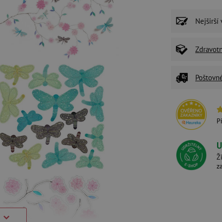
Nejširší
Zdravot
Poštovn
P
U
Ž
z