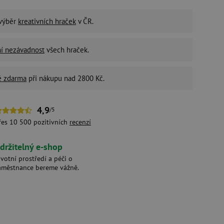
 výběr
kreativních hraček
v ČR.
ní nezávadnost
všech hraček.
é zdarma
při nákupu nad 2800 Kč.
4,9
/5
řes 10 500 pozitivních
recenzí
držitelný e-shop
ivotní prostředí a péči o
aměstnance bereme vážně.