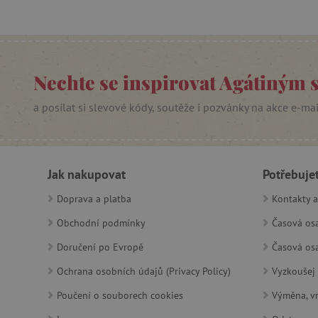
Google Priv
CookieScriptConsent
PHPSESSID
Nechte se inspirovat Agátiným 
__cf_bm
a posílat si slevové kódy, soutěže i pozvánky na akce e-ma
lastVisitedProduct
__cf_bm
Jak nakupovat
Potřebuje
Doprava a platba
Kontakty a
_sp_ses.f442
Obchodní podmínky
Časová osa
featureFlagIdentifier
Doručení po Evropě
Časová osa
_lb
Ochrana osobních údajů (Privacy Policy)
Vyzkoušej 
_pinterest_ct_ua
Poučení o souborech cookies
Výměna, vr
AWSALBCORS