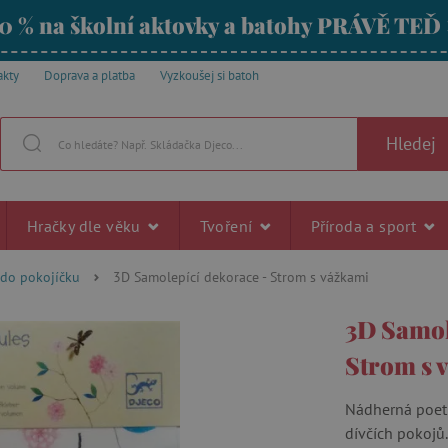
0 % na školní aktovky a batohy PRÁVĚ TEĎ
akty
Doprava a platba
Vyzkoušej si batoh
Hledej
Hračky dle věku
Tvoření
Příroda a sport
 do pokojíčku
3D Samolepící dekorace - Strom s vážkami
3D Samol
Strom s 
Nádherná poeti
dívčích pokojů