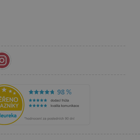
lší soubory cookie
í lepivosti založených na
).
 identifikaci zařízení,
e, aby sledovala používání
e Docs zajištěním
k návštěvníci používají
ových stránkách.
om, jak si webové stránky
odkud pocházejí, a
mi k optimalizaci
ování personalizovaných
vu relace.
azení vhodné reklamy.
stránkách.
ledování uživatelských