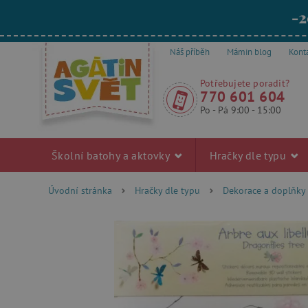
-2
Náš příběh
Mámin blog
Kont
Potřebujete poradit?
770 601 604
Po - Pá 9:00 - 15:00
Školní batohy a aktovky
Hračky dle typu
Úvodní stránka
Hračky dle typu
Dekorace a doplňky