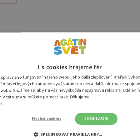
Alternativní produkty
I s cookies hrajeme fér
ní správného fungování našeho webu, jeho další zlepšování, měření výko
í marketingových kampaní využíváme cookies a další informace spojené
 webu. Snažíme se, aby na vás nevyskočila nezajímavá reklama. Udělení
m v této snaze můžete pomoct také. Děkujeme!
Potřebuj
cí
ích pokojů. Samolepky poskytují
inut změnit výzdobu dětského či
Nechci cookies
SOUHLASÍM
žových kvítků a k tomu 15
ečný 3D efekt. Nálepky jsou
SPECIFIKOVAT PRAVIDLA HRY…
ře. Vždy se snadno odlepí a je