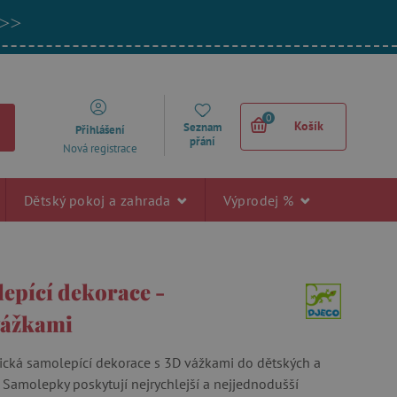
 >>
0
Košík
Seznam
Přihlášení
přání
Nová registrace
Dětský pokoj a zahrada
Výprodej %
epící dekorace -
vážkami
cká samolepící dekorace s 3D vážkami do dětských a
. Samolepky poskytují nejrychlejší a nejjednodušší