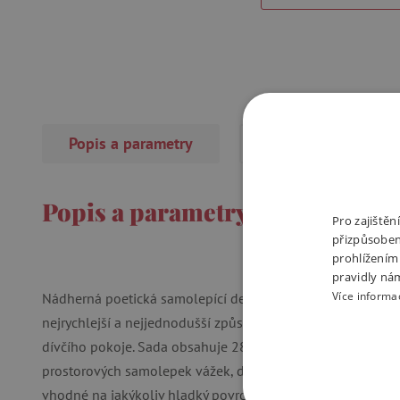
Popis a parametry
Recenze
Popis a parametry
Pro zajiště
přizpůsoben
prohlížením
pravidly ná
Více informa
Nádherná poetická samolepící dekorace do dětských a dívč
nejrychlejší a nejjednodušší způsob jak během několika m
dívčího pokoje. Sada obsahuje 28 samolepek větviček a rů
prostorových samolepek vážek, díky kterým se vytvoří jedin
vhodné na jakýkoliv hladký povrch, stěny, nábytek nebo dve