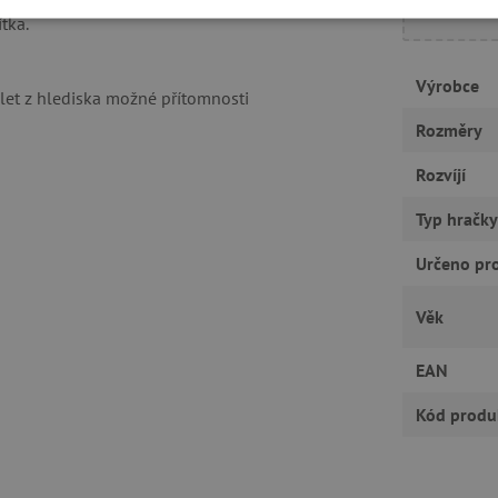
tka.
É COOKIES
ANALYTICKÉ COOKIES
MARKETINGOVÉ C
RY
Výrobce
 let z hlediska možné přítomnosti
Rozměry
Rozvíjí
tně nutné cookies
Analytické cookies
Marketingové cookies
Funkční s
Typ hračky
ie umožňují základní funkce webových stránek, jako je přihlášení uživatele a správa
rů cookie správně používat.
Určeno pr
Provider
/
Vyprší
Popis
Doména
Věk
30 minut
Tento soubor cookie se používá k r
Cloudflare Inc.
roboty. To je pro web přínosné, a
.vimeo.com
platné zprávy o používání jejich w
EAN
.agatinsvet.cz
1 rok
Tento soubor cookie se používá k 
uživatele s používáním souborů c
Kód produ
stránkách a k zajištění souladu s 
získání souhlasu pro určité kategor
.agatinsvet.cz
1 rok 1
Tento soubor cookie se používá k 
měsíc
uživatele pro cookies na webových