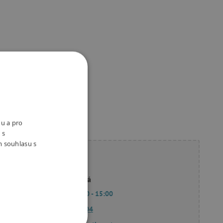
nu a pro
 s
m souhlasu s
ete poradit?
Linda Hodková
Po - Pá 9:00 - 15:00
770 601 604