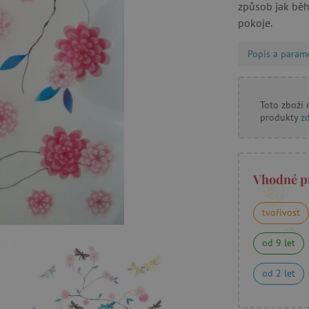
způsob jak běh
pokoje.
Popis a param
Toto zboží
produkty
z
Vhodné p
tvořivost
od 9 let
od 2 let