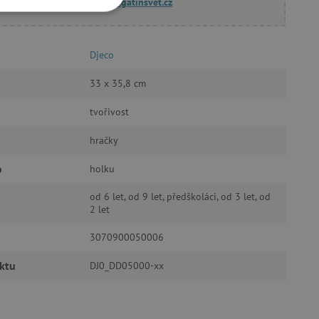
dotazy@agatinsvet.cz
OOKIES
Djeco
33 x 35,8 cm
tvořivost
oubory
hračky
 účtu. Webové stránky nelze
o
holku
od 6 let, od 9 let, předškoláci, od 3 let, od
2 let
ozlišení mezi lidmi a
by bylo možné podávat
ebových stránek.
3070900050006
ukládání souhlasu
ookies na webových
ktu
DJ0_DD05000-xx
právními požadavky na
ie cookies.
ukládání souhlasu
 stránkách.