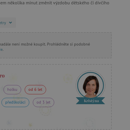
em několika minut změnit výzdobu dětského či dívčího
etry
 nadále není možné koupit. Prohlédněte si podobné
de
.
ro
holku
od 6 let
Kristýna
předškoláci
od 3 let