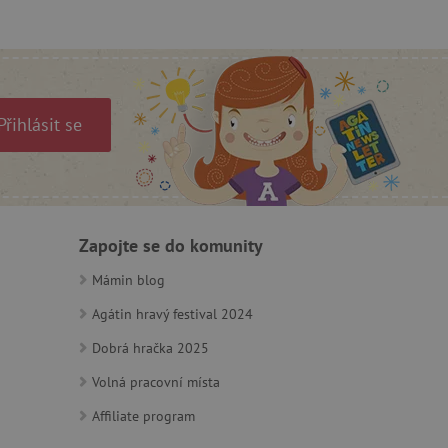
a Cookie-Script.com k
se soubory cookie
 cookie Cookie-Script.com
ný k udržování proměnných
Přihlásit se
ozlišení mezi lidmi a
by bylo možné podávat
ebových stránek.
ozlišení mezi lidmi a
Zapojte se do komunity
by bylo možné podávat
ebových stránek.
Mámin blog
Agátin hravý festival 2024
Dobrá hračka 2025
m zajišťuje hledání na
Volná pracovní místa
e vztahu k Pinterest
Affiliate program
s případy použití CORS po