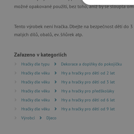
možné opakované použití, bez toho, aniž by se sloupla omí
NEZBYTNĚ NUTN
FUNKČNÍ SOUBO
Tento výrobek není hračka. Dbejte na bezpečnost dětí do 3
malých dílů, obalů, ev. šňůrek atp.
Nezby
Zařazeno v kategoriích
Nezbytně nutné soubory cook
Hračky dle typu
Dekorace a doplňky do pokojíčku
bez nezbytně nutných soubo
Hračky dle věku
Hry a hračky pro děti od 2 let
Název
Hračky dle věku
Hry a hračky pro děti od 3 let
__cf_bm
Hračky dle věku
Hry a hračky pro předškoláky
Hračky dle věku
Hry a hračky pro děti od 6 let
_lb_ccc
Hračky dle věku
Hry a hračky pro děti od 9 let
Výrobci
Djeco
cjConsent