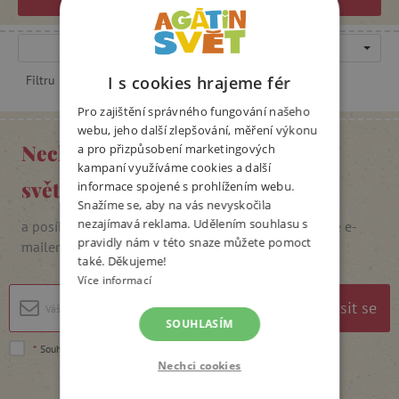
Doporučené
I s cookies hrajeme fér
Filtru neodpovídají žádné výsledky
Pro zajištění správného fungování našeho
webu, jeho další zlepšování, měření výkonu
Nechte se inspirovat Agátiným
a pro přizpůsobení marketingových
kampaní využíváme cookies a další
světem
informace spojené s prohlížením webu.
Snažíme se, aby na vás nevyskočila
nezajímavá reklama. Udělením souhlasu s
a posílat si slevové kódy, soutěže i pozvánky na akce e-
pravidly nám v této snaze můžete pomoct
mailem
také. Děkujeme!
Více informací
Přihlásit se
SOUHLASÍM
*
Souhlasím se
zpracováním osobních údajů
.
Nechci cookies