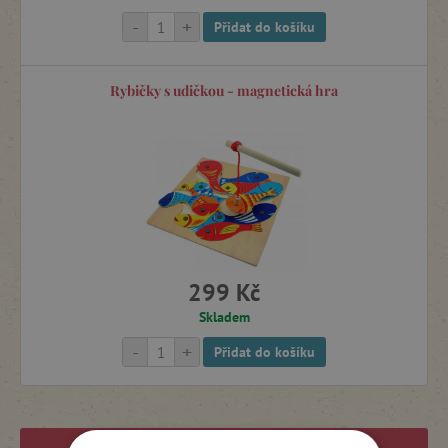
Pískoviště a venkovní kuchyňky
-
+
Přidat do košíku
Stany na hraní
Rybičky s udičkou - magnetická hra
Prolézačky, houpačky a pohybové sestavy do dětského pokoje
299 Kč
Skladem
-
+
Přidat do košíku
Filtrovat produkty