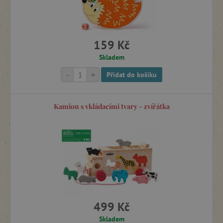
Stavebnice
Motorické hry a hračky
159 Kč
Skladem
Dekorace a doplňky do pokojíčku
-
+
Přidat do košíku
Hry a pomůcky pro školky
Kamion s vkládacími tvary - zvířátka
Kreslení a omalovánky
Sportovní hry
Zahradní houpačky a prolézačky
499 Kč
Skladem