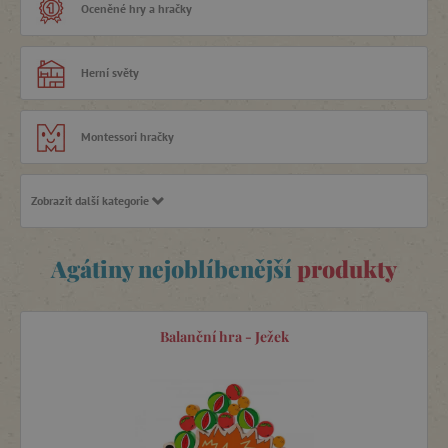
Oceněné hry a hračky
odborníky
, kteří hodnotí výrobky v soutěži „Hračka roku“ či
„Správná hračka“. Není překvapující, že dřevěné
Woody
hračky
se každým rokem umisťují na předních místech
Herní světy
těchto soutěží.
Do Agátina světa vybíráme pouze
spolehlivé hračky (tzn.
kvalitní a bezpečné), které podporují vaše děti v rozvoji
.
Montessori hračky
Sortiment
dřevěných hraček Woody
je na takový typ hraček
bohatý. Pro nejmenší děti máme
dřevěné
kostky
k seznamování se s barvami a tvary. Prohazováním
Zobrazit další kategorie
Společenské hry
kostek přes víko kyblíku či skládáním kostiček děti rozvíjí
jemnou motoriku. Ve dvou letech zvládnou postavit
složitější stavby z kostek, zabaví se u
krájení ovoce
a
Agátiny nejoblíbenější
produkty
Dřevěné hry a hračky
zeleniny nebo při navlékání velkých
dřevěných korálů
. Svou
trpělivost a zručnost mohou zkoušet při lovení rybiček
nebo u řady didaktických hraček typu
„Motorika 3D“
.
Puzzle, mozaiky a vkládačky
Balanční hra - Ježek
Magnetické hračky