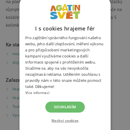
na plech a jako upečou. Dále si můžou ozdobit své koláčky
různými tvary díky vytlačovátkům. Sada obsahuje řezače na
koláčky, váleček, vytlačovátko, špachtle, pečící plech a 5
kelímků modelíny. Vhodné pro děti od 3 let.
I s cookies hrajeme fér
Pro zajištění správného fungování našeho
webu, jeho další zlepšování, měření výkonu
Ke stažení
a pro přizpůsobení marketingových
modelinoveobrazkykomprim | PDF | 0.79 MB
kampaní využíváme cookies a další
informace spojené s prohlížením webu.
stojanekkomprim | PDF | 0.28 MB
Snažíme se, aby na vás nevyskočila
nezajímavá reklama. Udělením souhlasu s
Zařazeno v kategoriích
pravidly nám v této snaze můžete pomoct
také. Děkujeme!
Hračky dle věku
Hry a hračky pro děti od 3 let
Více informací
Hračky dle věku
Hry a hračky pro předškoláky
Tvoření
Modelíny a modelovací sady
SOUHLASÍM
Výrobci
Hasbro
Nechci cookies