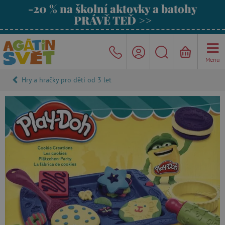
-20 % na školní aktovky a batohy
PRÁVĚ TEĎ >>
Menu
Hry a hračky pro děti od 3 let