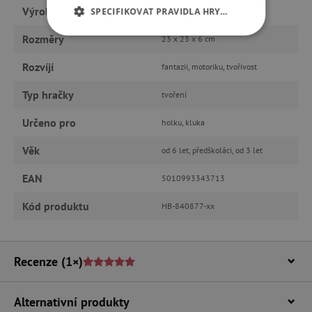
Výrobce
Hasbro
SPECIFIKOVAT PRAVIDLA HRY…
Rozměry
23 x 23 x 6 cm
NEZBYTNĚ NUTNÉ COOKIES
Rozvíjí
fantazii, motoriku, tvořivost
ANALYTICKÉ COOKIES
Typ hračky
tvoření
MARKETINGOVÉ COOKIES
Určeno pro
holku, kluka
FUNKČNÍ SOUBORY
Věk
od 6 let, předškoláci, od 3 let
EAN
5010993343713
Kód produktu
Nezbytně nutné cookies
HB-840877-xx
Analytické cookies
Marketingové cookies
Funkční soubory
Recenze
(1×)
Nezbytně nutné soubory cookie umožňují
základní funkce webových stránek, jako je
přihlášení uživatele a správa účtu. Webové
Alternativní produkty
stránky nelze bez nezbytně nutných souborů