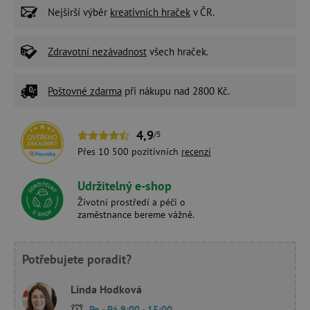
Nejširší výběr
kreativních hraček
v ČR.
Zdravotní nezávadnost
všech hraček.
Poštovné zdarma
při nákupu nad 2800 Kč.
4,9
/5
Přes 10 500 pozitivních
recenzí
Udržitelný e-shop
Životní prostředí a péči o
zaměstnance bereme vážně.
Potřebujete poradit?
Linda Hodková
Po - Pá 9:00 - 15:00