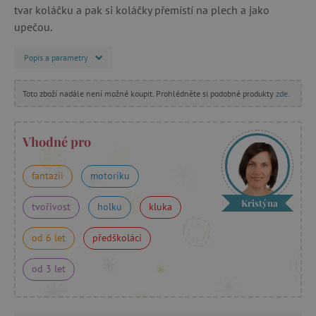
tvar koláčku a pak si koláčky přemístí na plech a jako
upečou.
Popis a parametry
Toto zboží nadále není možné koupit. Prohlédněte si podobné produkty
zde
.
Vhodné pro
fantazii
motoriku
Kristýna
tvořivost
holku
kluka
od 6 let
předškoláci
od 3 let