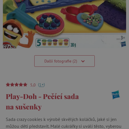
Další fotografie (2)
(
)
+
1
5,0
Play-Doh - Pečící sada
na sušenky
Sada crazy cookies k výrobě skvělých koláčků, jaké si jen
můžou děti představit. Malé cukrářky si uválí těsto, vyberou