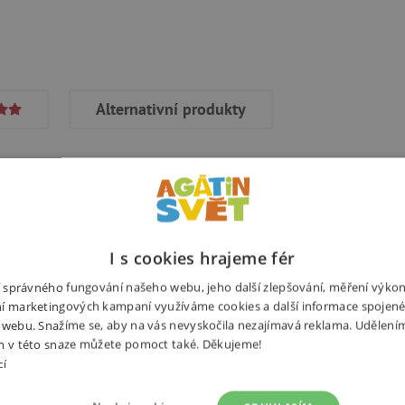
Alternativní produkty
mná peříčka filtrují přicházející
Potřebuj
 ji pak přenáší na korálek
I s cookies hrajeme fér
 přece jen nějaký špatný sen
ní správného fungování našeho webu, jeho další zlepšování, měření výko
í marketingových kampaní využíváme cookies a další informace spojené
 webu. Snažíme se, aby na vás nevyskočila nezajímavá reklama. Udělení
m v této snaze můžete pomoct také. Děkujeme!
cí