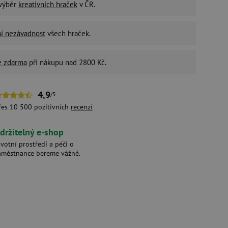
 výběr
kreativních hraček
v ČR.
ní nezávadnost
všech hraček.
é zdarma
při nákupu nad 2800 Kč.
4,9
/5
řes 10 500 pozitivních
recenzí
držitelný e-shop
ivotní prostředí a péči o
aměstnance bereme vážně.