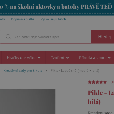
0 % na školní aktovky a batohy PRÁVĚ TEĎ
akty
Doprava a platba
Vyzkoušej si batoh
Hledej
Hračky dle věku
Tvoření
Příroda a sport
Kreativní sady pro šikuly
Pikle - Lapač snů (modrá + bílá)
5,
Pikle - 
bílá)
Kreativní sada 