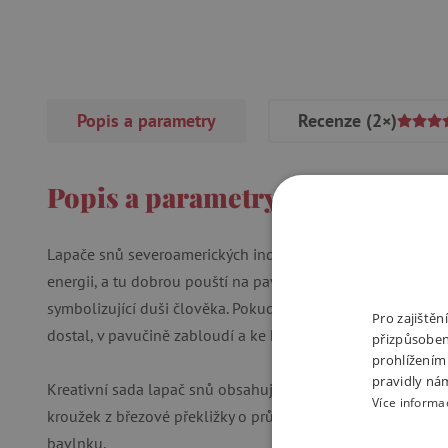
Popis a parametry
Recenze
(2×)
Popis a parametry
Lapače snů severoamerických indiánů mají kouzelnou moc. Je
energii, a tu dobrou pouští na pavučinu uvnitř kruhu, která
symbolizující duši člověka. Pokud by se přes jemná peříčka
Pro zajiště
dostal, v pavučině zabloudí a ke korálku se nedostane.
přizpůsoben
prohlížením
pravidly ná
Kreativní sada lapač snů obsahuje:
Více informa
kroužek z březové překližky o průměru 18 cm,
bavlnku,