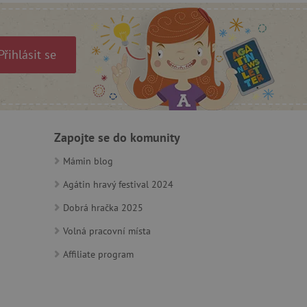
právními požadavky na
ie cookies.
ukládání souhlasu
 stránkách.
Přihlásit se
a Cookie-Script.com k
se soubory cookie
 cookie Cookie-Script.com
ný k udržování proměnných
Zapojte se do komunity
ozlišení mezi lidmi a
by bylo možné podávat
ebových stránek.
Mámin blog
Agátin hravý festival 2024
Dobrá hračka 2025
ozlišení mezi lidmi a
by bylo možné podávat
ebových stránek.
Volná pracovní místa
Affiliate program
m zajišťuje hledání na