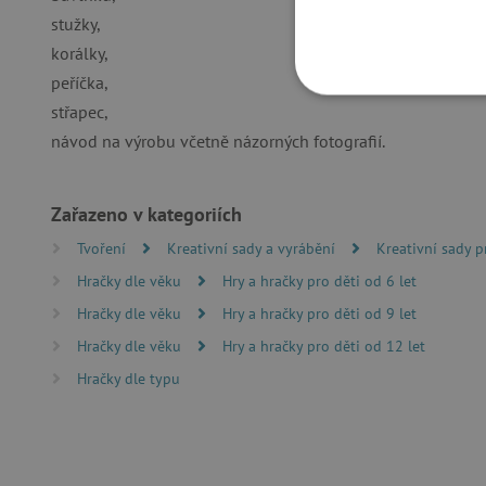
stužky,
korálky,
peříčka,
NEZBYTNĚ NUTN
střapec,
návod na výrobu včetně názorných fotografií.
FUNKČNÍ SOUBO
Zařazeno v kategoriích
Tvoření
Kreativní sady a vyrábění
Kreativní sady p
Nezby
Hračky dle věku
Hry a hračky pro děti od 6 let
Nezbytně nutné soubory cook
Hračky dle věku
Hry a hračky pro děti od 9 let
bez nezbytně nutných soubo
Hračky dle věku
Hry a hračky pro děti od 12 let
Název
Hračky dle typu
__cf_bm
_lb_ccc