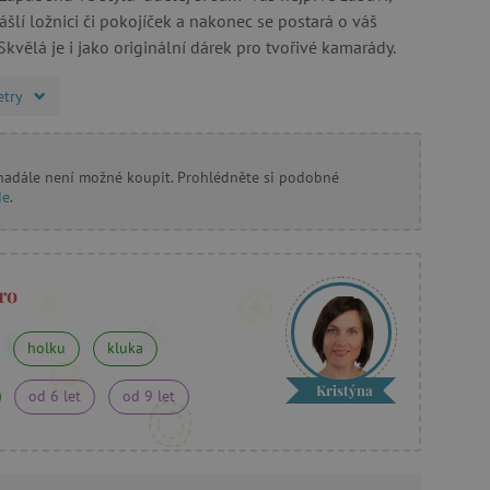
šlí ložnici či pokojíček a nakonec se postará o váš
Skvělá je i jako originální dárek pro tvořivé kamarády.
etry
 nadále není možné koupit. Prohlédněte si podobné
de
.
ro
holku
kluka
Kristýna
od 6 let
od 9 let