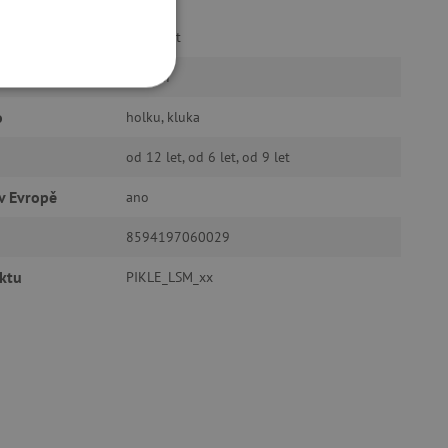
tvořivost
tvoření
OOKIES
o
holku, kluka
od 12 let, od 6 let, od 9 let
v Evropě
ano
8594197060029
oubory
 účtu. Webové stránky nelze
ktu
PIKLE_LSM_xx
ozlišení mezi lidmi a
by bylo možné podávat
ebových stránek.
ukládání souhlasu
ookies na webových