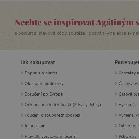
cjConsent
Nechte se inspirovat Agátiným 
Google Priv
CookieScriptConsent
a posílat si slevové kódy, soutěže i pozvánky na akce e-ma
PHPSESSID
Jak nakupovat
Potřebuje
__cf_bm
Doprava a platba
Kontakty a
lastVisitedProduct
Obchodní podmínky
Časová osa
Doručení po Evropě
Časová osa
__cf_bm
Ochrana osobních údajů (Privacy Policy)
Vyzkoušej 
_sp_ses.f442
Poučení o souborech cookies
Výměna, vr
featureFlagIdentifier
Impressum
Odstoupen
_lb
Pravidla zpracování recenzí
Reklamačn