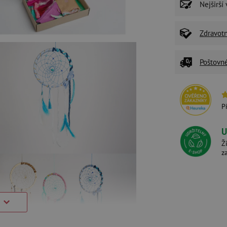
Nejširší
Zdravot
Poštovn
P
U
Ž
z