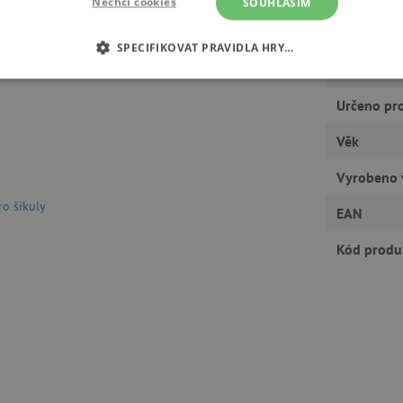
Nechci cookies
SOUHLASÍM
Rozvíjí
SPECIFIKOVAT PRAVIDLA HRY…
Typ hračky
É COOKIES
ANALYTICKÉ COOKIES
MARKETINGOVÉ C
Určeno pr
RY
Věk
Vyrobeno 
ro šikuly
EAN
tně nutné cookies
Analytické cookies
Marketingové cookies
Funkční s
ie umožňují základní funkce webových stránek, jako je přihlášení uživatele a správa
Kód produ
rů cookie správně používat.
Provider
/
Vyprší
Popis
Doména
30 minut
Tento soubor cookie se používá k r
Cloudflare Inc.
roboty. To je pro web přínosné, a
.vimeo.com
platné zprávy o používání jejich w
.agatinsvet.cz
1 rok
Tento soubor cookie se používá k 
uživatele s používáním souborů c