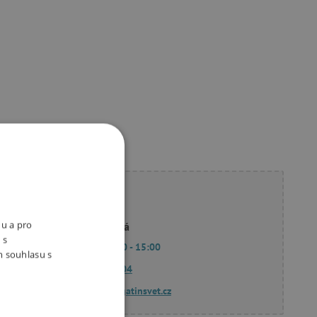
ete poradit?
nu a pro
Linda Hodková
 s
Po - Pá 9:00 - 15:00
m souhlasu s
770 601 604
dotazy@agatinsvet.cz