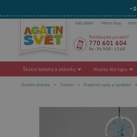
-2
Náš příběh
Mámin blog
Kont
Potřebujete poradit?
770 601 604
Po - Pá 9:00 - 15:00
Školní batohy a aktovky
Hračky dle typu
Úvodní stránka
Tvoření
Kreativní sady a vyrábění