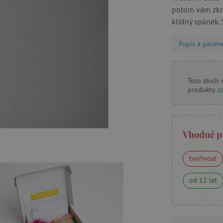
potom vám zkrá
klidný spánek. 
Popis a param
Toto zboží
produkty
z
Vhodné p
tvořivost
od 12 let