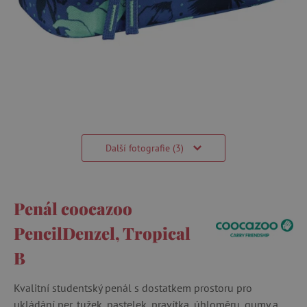
Další fotografie (3)
Penál coocazoo
PencilDenzel, Tropical
B
Kvalitní studentský penál s dostatkem prostoru pro
ukládání per, tužek, pastelek, pravítka, úhloměru, gumy a