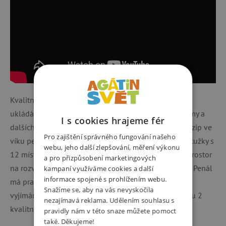
Kvalitní studentský penál s dostatkem prostoru pro
ukládání per, tužek, pastelek, pravítka, úhloměru, gumy a
I s cookies hrajeme fér
dalších školních potřeb. Penál je vybaven kapsou na zip ve
Pro zajištění správného fungování našeho
víku penálu. Uvnitř penálu najdete poutka na pera a tužky s
webu, jeho další zlepšování, měření výkonu
12 místy pro maximální uspořádání. Nechybí v něm prostor
a pro přizpůsobení marketingových
na rozvrh hodin a taky speciální prostor pro úhloměr. Penál
kampaní využíváme cookies a další
informace spojené s prohlížením webu.
má praktický posuvný systém pro snadné vkládání a
Snažíme se, aby na vás nevyskočila
vyjímání závěsné části penálu. Po obvodu penálu jsou 2
nezajímavá reklama. Udělením souhlasu s
kvalitní zipy.
pravidly nám v této snaze můžete pomoct
také. Děkujeme!