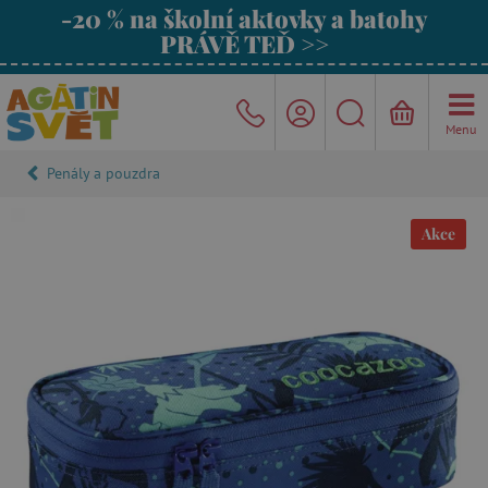
-20 % na školní aktovky a batohy
PRÁVĚ TEĎ >>
Menu
Penály a pouzdra
Akce