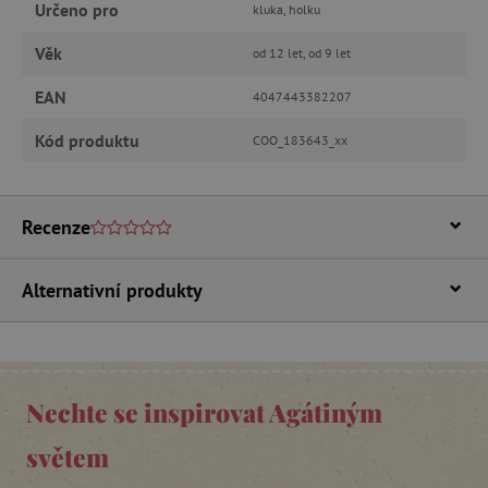
Určeno pro
kluka, holku
Analytické cookies
Marketingové cookies
Funkční soubory
Věk
od 12 let, od 9 let
Nezbytně nutné soubory cookie umožňují
EAN
4047443382207
základní funkce webových stránek, jako je
přihlášení uživatele a správa účtu. Webové
Kód produktu
stránky nelze bez nezbytně nutných souborů
COO_183643_xx
cookie správně používat.
Provider
/
Název
Doména
Recenze
__cf_bm
Cloudflare Inc.
.vimeo.com
Alternativní produkty
Nechte se inspirovat Agátiným
světem
_lb_ccc
.agatinsvet.cz