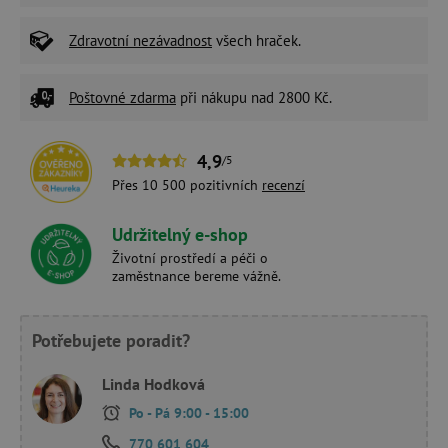
Zdravotní nezávadnost
všech hraček.
Poštovné zdarma
při nákupu nad 2800 Kč.
4,9
/5
Přes 10 500 pozitivních
recenzí
Udržitelný e-shop
Životní prostředí a péči o
zaměstnance bereme vážně.
Potřebujete poradit?
Linda Hodková
Po - Pá 9:00 - 15:00
770 601 604