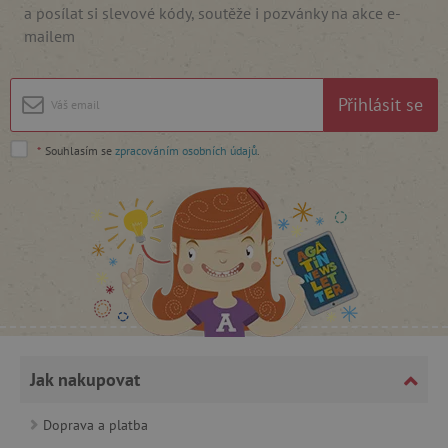
a posílat si slevové kódy, soutěže i pozvánky na akce e-
mailem
Google Privacy Policy
Přihlásit se
*
Souhlasím se
zpracováním osobních údajů
.
cjConsent
.agatinsvet.cz
Jak nakupovat
Doprava a platba
CookieScriptConsent
CookieScript
www.agatinsvet.cz