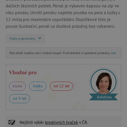
dalších školních potřeb. Penál je vybaven kapsou na zip ve
víku penálu. Uvnitř penálu najdete poutka na pera a tužky s
12 místy pro maximální uspořádání. Doplňkové foto je
pouze ilustrační, penál se dodává prázdný, bez vybavení.
Popis a parametry
Toto zboží nadále není možné koupit. Prohlédněte si podobné produkty
zde
.
Vhodné pro
kluka
holku
od 12 let
Kristýna
od 9 let
Nejširší výběr
kreativních hraček
v ČR.